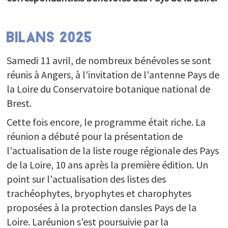
PARTICIPEZ
Balades numériques
BILANS 2025
Enquetes participatives
Réseau des correspondants
Samedi 11 avril, de nombreux bénévoles se sont
Expositions itinérantes
réunis à Angers, à l'invitation de l'antenne Pays de
Mécènes et donateurs
L'Arche aux plantes
la Loire du Conservatoire botanique national de
Brest.
Cette fois encore, le programme était riche. La
réunion a débuté pour la présentation de
l'actualisation de la liste rouge régionale des Pays
de la Loire, 10 ans après la première édition. Un
point sur l'actualisation des listes des
trachéophytes, bryophytes et charophytes
proposées à la protection dansles Pays de la
Loire. Laréunion s'est poursuivie par la