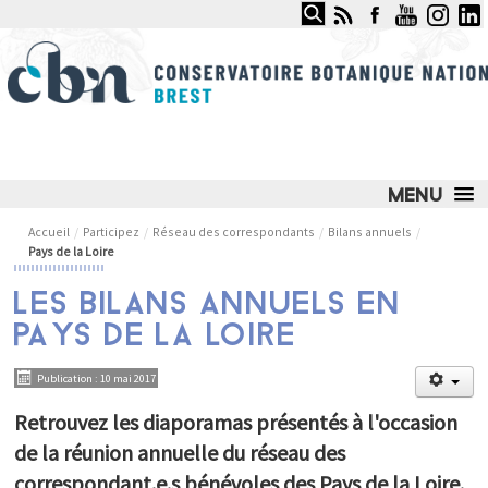
Rechercher
CONSERVATOIRE BOTANIQUE
NATIONAL DE BREST
LE CONSERVATOIRE
Accueil
/
Participez
/
Réseau des correspondants
/
Bilans annuels
/
Pays de la Loire
NOS SERVICES ET COMPÉTENCES
LES BILANS ANNUELS EN
NOS ACTIONS PHARES
PAYS DE LA LOIRE
JARDIN DU CONSERVATOIRE
Publication : 10 mai 2017
OBSERVATOIRE DES MILIEUX NATURELS
Retrouvez les diaporamas présentés à l'occasion
OBSERVATOIRE DES PLANTES SAUVAGES
de la réunion annuelle du réseau des
ESPACE DOCUMENTAIRE
correspondant.e.s bénévoles des Pays de la Loire.