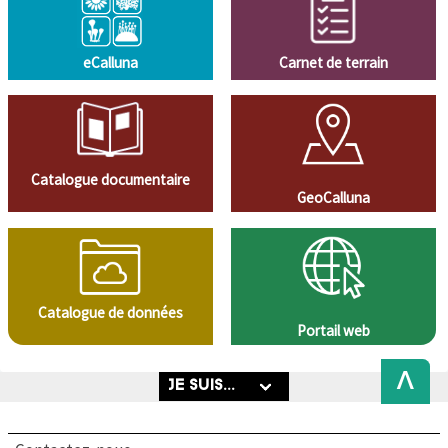
eCalluna
Carnet de terrain
Catalogue documentaire
GeoCalluna
Catalogue de données
Portail web
Back
to
Top