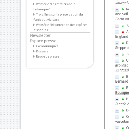
Websérie "Les métiers de la
botanique"
Trois films sur la préservation du
Panicaut vivipare
Websérie "Résurrection des espèces
disparues"
Newsletter
Espace presse
Communiqués
Dossiers
Revue de presse