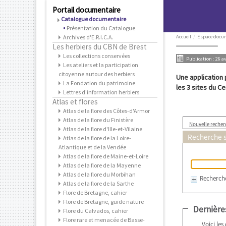
Portail documentaire
Catalogue documentaire
Présentation du Catalogue
Archives d'E.R.I.C.A.
Accueil
/
Espace docu
Les herbiers du CBN de Brest
Les collections conservées
Publication : 26 a
Les ateliers et la participation
citoyenne autour des herbiers
Une application 
La Fondation du patrimoine
les 3 sites du C
Lettres d'information herbiers
Atlas et flores
Atlas de la flore des Côtes-d'Armor
Atlas de la flore du Finistère
Atlas de la flore d'Ille-et-Vilaine
Atlas de la flore de la Loire-
Atlantique et de la Vendée
Atlas de la flore de Maine-et-Loire
Atlas de la flore de la Mayenne
Atlas de la flore du Morbihan
Atlas de la flore de la Sarthe
Flore de Bretagne, cahier
Flore de Bretagne, guide nature
Flore du Calvados, cahier
Flore rare et menacée de Basse-