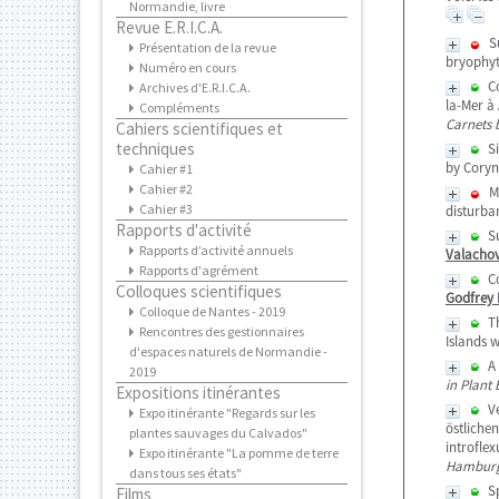
Normandie, livre
Revue E.R.I.C.A.
Présentation de la revue
Numéro en cours
Archives d'E.R.I.C.A.
Compléments
Cahiers scientifiques et
techniques
Cahier #1
Cahier #2
Cahier #3
Rapports d'activité
Rapports d’activité annuels
Rapports d'agrément
Colloques scientifiques
Colloque de Nantes - 2019
Rencontres des gestionnaires
d'espaces naturels de Normandie -
2019
Expositions itinérantes
Expo itinérante "Regards sur les
plantes sauvages du Calvados"
Expo itinérante "La pomme de terre
dans tous ses états"
Films