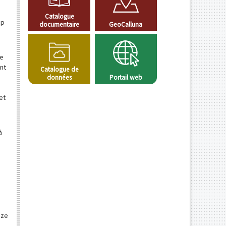
Catalogue
up
documentaire
GeoCalluna
ne
nt
Catalogue de
données
Portail web
et
à
èze