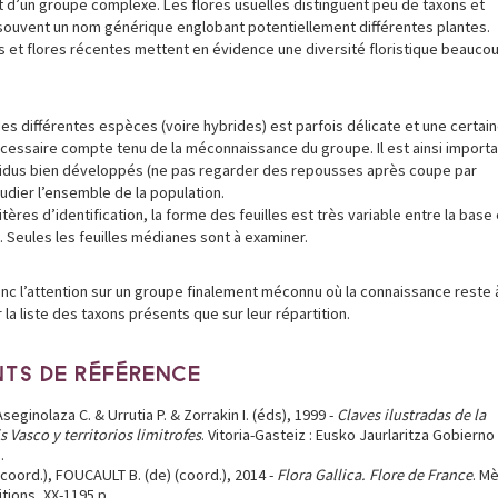
agit d’un groupe complexe. Les flores usuelles distinguent peu de taxons et
souvent un nom générique englobant potentiellement différentes plantes.
 et flores récentes mettent en évidence une diversité floristique beauco
 des différentes espèces (voire hybrides) est parfois délicate et une certai
cessaire compte tenu de la méconnaissance du groupe. Il est ainsi importa
ividus bien développés (ne pas regarder des repousses après coupe par
udier l’ensemble de la population.
tères d’identification, la forme des feuilles est très variable entre la base 
e. Seules les feuilles médianes sont à examiner.
nc l’attention sur un groupe finalement méconnu où la connaissance reste 
r la liste des taxons présents que sur leur répartition.
TS DE RÉFÉRENCE
Aseginolaza C. & Urrutia P. & Zorrakin I. (éds), 1999 -
Claves ilustradas de la
s Vasco y territorios limitrofes
. Vitoria-Gasteiz : Eusko Jaurlaritza Gobierno
.
(coord.), FOUCAULT B. (de) (coord.), 2014 -
Flora Gallica. Flore de France
. M
itions, XX-1195 p.