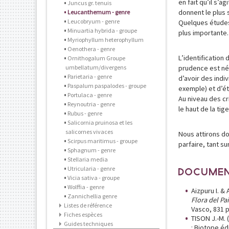
en fait qu’il s’
Juncus gr. tenuis
donnent le plus 
Leucanthemum - genre
Leucobryum - genre
Quelques études
Minuartia hybrida - groupe
plus importante.
Myriophyllum heterophyllum
Oenothera - genre
L’identification
Ornithogalum Groupe
umbellatum/divergens
prudence est né
Parietaria - genre
d’avoir des ind
Paspalum paspalodes - groupe
exemple) et d’ét
Portulaca - genre
Au niveau des cri
Reynoutria - genre
le haut de la tig
Rubus - genre
Salicornia pruinosa et les
salicornes vivaces
Nous attirons do
Scirpus maritimus - groupe
parfaire, tant su
Sphagnum - genre
Stellaria media
Utricularia - genre
DOCUMEN
Vicia sativa - groupe
Wolffia - genre
Aizpuru I. & 
Zannichellia genre
Flora del Pai
Listes de référence
Vasco, 831 p
Fiches espèces
TISON J.-M. 
Guides techniques
: Biotope éd