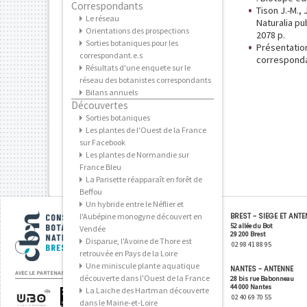
Correspondants
Tison J.-M., 
Le réseau
Naturalia pu
Orientations des prospections
2078 p.
Sorties botaniques pour les
Présentatio
correspondant.e.s
correspondan
Résultats d'une enquete sur le
réseau des botanistes correspondants
Bilans annuels
Découvertes
Sorties botaniques
Les plantes de l'Ouest de la France
sur Facebook
Les plantes de Normandie sur
France Bleu
La Parisette réapparaît en forêt de
Beffou
Un hybride entre le Néflier et
occidentale
l'Aubépine monogyne découvert en
BREST - SIEGE ET ANT
Conservatoire botanique national de Brest
52 allée du Bot
Vendée
29 200 Brest
Disparue, l'Avoine de Thore est
02 98 41 88 95
retrouvée en Pays de la Loire
Une miniscule plante aquatique
NANTES - ANTENNE
AVEC LE PARTENARIAT DE
découverte dans l'Ouest de la France
28 bis rue Babonneau
44 000 Nantes
La Laiche des Hartman découverte
Université
Région
Finistère
Brest
02 40 69 70 55
dans le Maine-et-Loire
de Bretagne
Bretagne
Métropole