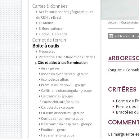
Cartes & données
Accès aux données géographiques
du CBN de Brest
eCalluna
Accueil
/
Observatoire
SI flore national
Flore du Calvados
Publication : 4 ma
Carnet de terrain
Boite à outils
Protocoles
Référentiels de la flore et des lichens
ARBORESC
Clés et aides à la détermination
Aira - genre
(onglet « Consult
Asperula cynanchica - groupe
Asphodelus albus
Bromus willdenowii - groupe
CRITÈRES
Callitriche obtusangula - groupe
Cardamine - groupe
Forme de l'i
flexuosa/hirsuta/occulta
Forme des f
Carpobrotus - groupe
Bractées du
Cirsium dissectum - groupe
Cornus sanguinea - groupe
COMMENT
Deschampsia cespitosa - groupe
Erodium - genre
La marguerite e
Hedera helix - groupe