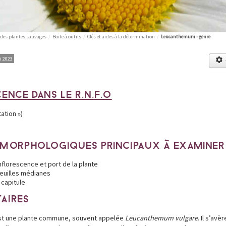
 des plantes sauvages
/
Boite à outils
/
Clés et aides à la détermination
/
Leucanthemum - genre
i 2023
ENCE DANS LE R.N.F.O
ation »)
 MORPHOLOGIQUES PRINCIPAUX À EXAMINER
nflorescence et port de la plante
euilles médianes
 capitule
AIRES
st une plante commune, souvent appelée
Leucanthemum vulgare
. Il s’avèr