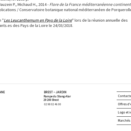
Jauzein P., Michaud H., 2014 -
Flore de la France méditerranéenne continent
blications / Conservatoire botanique national méditerranéen de Porqueroll
n "
Les Leucanthemum en Pays de la Loire
" lors de la réunion annuelle des
ts.es des Pays de la Loire le 24/03/2018.
ENNE
BREST - JARDIN
Contact
Rampe du Stang-Alar
29 200 Brest
Offres d'
02 98 02 46 00
Logo et i
Marchés 