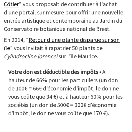
Côtier
" vous proposait de contribuer à l'achat
PARTICIPEZ
d'une portail sur mesure pour offrir une nouvelle
Balades numériques
entrée artistique et contemporaine au Jardin du
Enquetes participatives
Conservatoire botanique national de Brest.
Réseau des correspondants
Expositions itinérantes
En 2014, "
Retour d'une plante disparue sur son
Mécènes et donateurs
île
" vous invitait à rapatrier 50 plants de
L'Arche aux plantes
Cylindrocline lorencei
sur l'île Maurice.
Votre don est déductible des impôts •
A
hauteur de 66% pour les particuliers (un don
de 100€ = 66€ d'économie d'impôt, le don ne
vous coûte que 34 €) et à hauteur 60% pour les
sociétés (un don de 500€ = 300€ d'économie
d'impôt, le don ne vous coûte que 170 €).