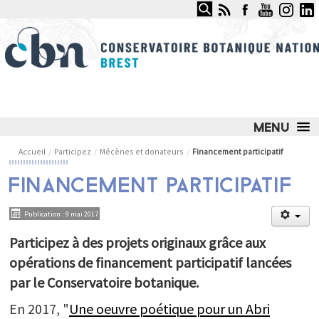
Rechercher
CONSERVATOIRE BOTANIQUE
NATIONAL DE BREST
LE CONSERVATOIRE
Accueil
/
Participez
/
Mécènes et donateurs
/
Financement participatif
NOS SERVICES ET COMPÉTENCES
FINANCEMENT PARTICIPATIF
NOS ACTIONS PHARES
Publication : 9 mai 2017
JARDIN DU CONSERVATOIRE
Participez à des projets originaux grâce aux
OBSERVATOIRE DES MILIEUX NATURELS
opérations de financement participatif lancées
par le Conservatoire botanique.
OBSERVATOIRE DES PLANTES SAUVAGES
En 2017, "
Une oeuvre poétique pour un Abri
ESPACE DOCUMENTAIRE