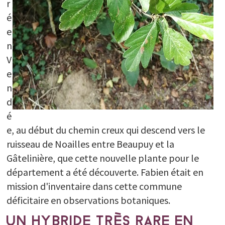
r
é
e
n
V
e
n
d
é
e, au début du chemin creux qui descend vers le
ruisseau de Noailles entre Beaupuy et la
Gâtelinière, que cette nouvelle plante pour le
département a été découverte. Fabien était en
mission d'inventaire dans cette commune
déficitaire en observations botaniques.
UN HYBRIDE TRÈS RARE EN