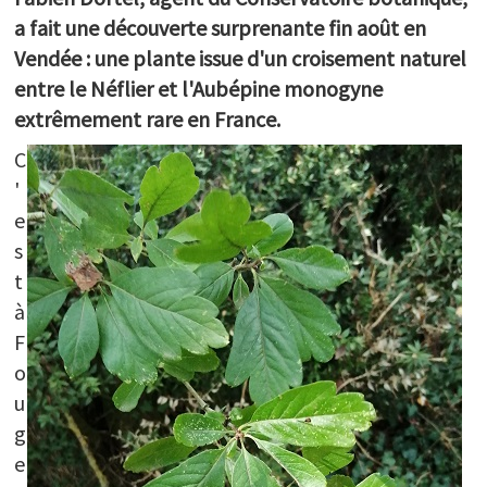
a fait une découverte surprenante fin août en
Boite à outils
Correspondants
Vendée : une plante issue d'un croisement naturel
Découvertes
entre le Néflier et l'Aubépine monogyne
Liens utiles
extrêmement rare en France.
ESPACE DOCUMENTAIRE
C
PARTICIPEZ
'
e
s
t
à
F
o
u
g
e