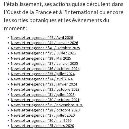
l'établissement, ses actions qui se déroulent dans
Portail documentaire
Les herbiers du CBN de Brest
l'Ouest de la France et à l'international ou encore
Atlas et flores
les sorties botaniques et les évènements du
Revue E.R.I.C.A.
moment :
Cahiers scientifiques et techniques
Newsletter-agenda n°42 / Avril 2026
Rapports d'activité
Newsletter-agenda n°41 / Janvier 2026
Colloques scientifiques
Newsletter-agenda n°40 / Octobre 2025
Expositions itinérantes
Newsletter-agenda n°39 / Juillet 2025
Newsletter-agenda n°38 / Mai 2025
Films
Newsletter-agenda n°37 / Janvier 2025
Newsletter
Newsletter-agenda n°36 / octobre 2024
Espace presse
Newsletter-agenda n°35 / juillet 2024
Newsletter-agenda n°34 / avril 2024
PARTICIPEZ
Newsletter-agenda n°33 / janvier 2024
Newsletter-agenda n°32 / octobre 2023
Newsletter-agenda n°31 / juillet 2023
Newsletter-agenda n°30 / octobre 2021
Newsletter-agenda n°29 / novembre 2020
Newsletter-agenda n°28 / octobre 2020
Newsletter-agenda n°27 / juillet 2020
Newsletter-agenda n°26 / mai 2020
Newsletter-agenda n°25 / mars 2020