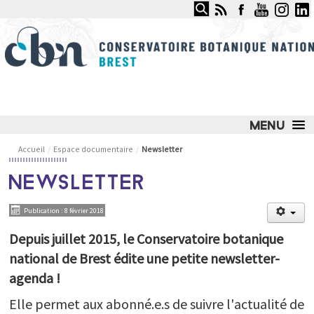
Rechercher
CONSERVATOIRE BOTANIQUE
NATIONAL DE BREST
LE CONSERVATOIRE
Accueil
/
Espace documentaire
/
Newsletter
NOS SERVICES ET COMPÉTENCES
NEWSLETTER
NOS ACTIONS PHARES
Publication : 8 février 2018
JARDIN DU CONSERVATOIRE
Depuis juillet 2015, le Conservatoire botanique
OBSERVATOIRE DES MILIEUX NATURELS
national de Brest édite une petite newsletter-
agenda !
OBSERVATOIRE DES PLANTES SAUVAGES
Elle permet aux abonné.e.s de suivre l'actualité de
ESPACE DOCUMENTAIRE