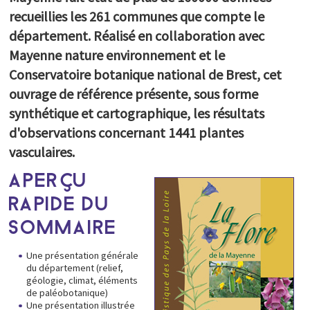
Portail documentaire
recueillies les 261 communes que compte le
Les herbiers du CBN de Brest
département.
Réalisé en collaboration avec
Atlas et flores
Mayenne nature environnement et le
Revue E.R.I.C.A.
Conservatoire botanique national de Brest, cet
Cahiers scientifiques et techniques
ouvrage de référence présente, sous forme
Rapports d'activité
Colloques scientifiques
synthétique et cartographique, les résultats
Expositions itinérantes
d'observations concernant 1441 plantes
Films
vasculaires.
Newsletter
Espace presse
APERÇU
PARTICIPEZ
RAPIDE DU
SOMMAIRE
Une présentation générale
du département (relief,
géologie, climat, éléments
de paléobotanique)
Une présentation illustrée