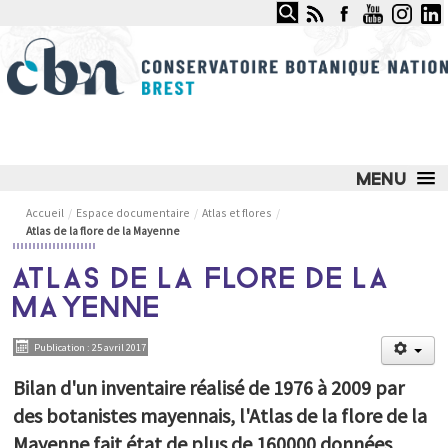
Rechercher
CONSERVATOIRE BOTANIQUE
NATIONAL DE BREST
LE CONSERVATOIRE
Accueil
/
Espace documentaire
/
Atlas et flores
/
Atlas de la flore de la Mayenne
NOS SERVICES ET COMPÉTENCES
ATLAS DE LA FLORE DE LA
NOS ACTIONS PHARES
MAYENNE
JARDIN DU CONSERVATOIRE
Publication : 25 avril 2017
OBSERVATOIRE DES MILIEUX NATURELS
Bilan d'un inventaire réalisé de 1976 à 2009 par
OBSERVATOIRE DES PLANTES SAUVAGES
des botanistes mayennais, l'Atlas de la flore de la
ESPACE DOCUMENTAIRE
Mayenne fait état de plus de 160000 données