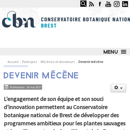
Rechercher
CONSERVATOIRE BOTANIQUE
NATIONAL DE BREST
LE CONSERVATOIRE
Accueil
/
Participez
/
Mécènes et donateurs
/
Devenir mécène
NOS SERVICES ET COMPÉTENCES
DEVENIR MÉCÈNE
NOS ACTIONS PHARES
Publication : 10 mai 2017
JARDIN DU CONSERVATOIRE
L’engagement de son équipe et son souci
OBSERVATOIRE DES MILIEUX NATURELS
d’innovation permettent au Conservatoire
botanique national de Brest de développer des
OBSERVATOIRE DES PLANTES SAUVAGES
programmes ambitieux pour les plantes sauvages
ESPACE DOCUMENTAIRE