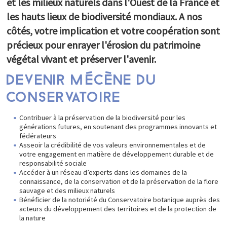
et les milieux naturels dans l'Ouest de la France et
PARTICIPEZ
les hauts lieux de biodiversité mondiaux. A nos
Balades numériques
côtés, votre implication et votre coopération sont
Enquetes participatives
précieux pour enrayer l'érosion du patrimoine
Réseau des correspondants
végétal vivant et préserver l'avenir.
Expositions itinérantes
Mécènes et donateurs
DEVENIR MÉCÈNE DU
L'Arche aux plantes
CONSERVATOIRE
Contribuer à la préservation de la biodiversité pour les
générations futures, en soutenant des programmes innovants et
fédérateurs
Asseoir la crédibilité de vos valeurs environnementales et de
votre engagement en matière de développement durable et de
responsabilité sociale
Accéder à un réseau d’experts dans les domaines de la
connaissance, de la conservation et de la préservation de la flore
sauvage et des milieux naturels
Bénéficier de la notoriété du Conservatoire botanique auprès des
acteurs du développement des territoires et de la protection de
la nature