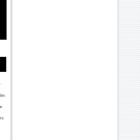
r
ilm
re
ers