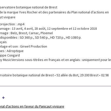
servatoire botanique national de Brest
de la marque Yves Rocher et des partenaires du Plan national d’actions en
ut vivipare
rojection : .mp4
rnage : 13 avril, 4 avril, 28 août, 12 septembre et 12 octobre 2018
rnage : Belz, Brest, Carnac, Ploemel
disponibles : SD 360 p., SD 540 p., HD 720 p., HD 1080 p.
nçais
tage et son : Girwet Production
nes : Aéroptique
ilippe Congard
ny MusicVersions sous-titrées en français et en anglais : uniquement pour le
n
rvatoire botanique national de Brest • 52 allée du Bot, 29 200 Brest • 02 98
 +
onal d'actions en faveur du Panicaut vivipare