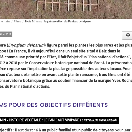
mentaire
/
Films
/
Trois films sur la préservation du Panicaut vivipare
illet 2019
are (
Eryngium viviparum
) figure parmi les plantes les plus rares et les plu
 ! En France, il vit aujourd'hui dans un seul site situé à Belz dans le
ié comme une priorité par l'Etat, il fait l'objet d'un "Plan national d'actions",
2 à 2018 par le Conservatoire botanique national de Brest. La préservatio
èce repose sur l'implication la plus large possible des acteurs locaux. Pour
eau d'acteurs et mettre en avant cette plante rarissime, trois films ont été
Conservatoire botanique grâce au soutien financier de la marque Yves Roch
es du Plan national d'actions.
LMS POUR DES OBJECTIFS DIFFÉRENTS
MIN • HISTOIRE VÉGÉTALE : LE PANICAUT VIVIPARE (
ERYNGIUM VIVIPARUM
)
bjectifs
: il est destiné à
un public familial et un public de citoyens
pour leur