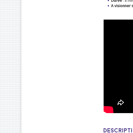
Durée
: 8 m
A visionner 
DESCRIPT