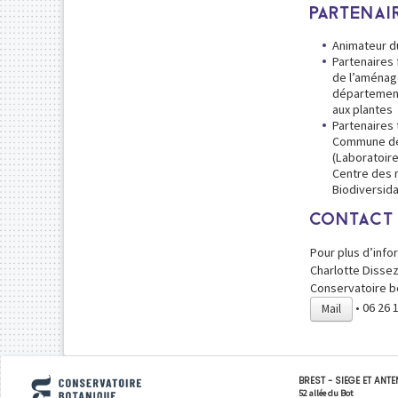
PARTENAI
Animateur du
Partenaires 
de l’aménag
département
aux plantes
Partenaires 
Commune de B
(Laboratoire
Centre des 
Biodiversid
CONTACT
Pour plus d’info
Charlotte Disse
Conservatoire b
• 06 26 
Mail
occidentale
BREST - SIEGE ET ANT
Conservatoire botanique national de Brest
52 allée du Bot