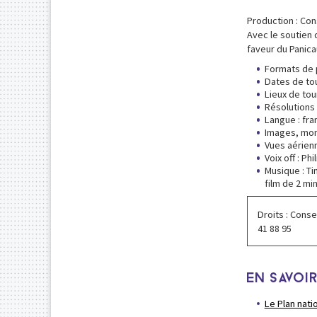
Production : Con
Avec le soutien 
faveur du Panica
Formats de p
Dates de tou
Lieux de tou
Résolutions 
Langue : fra
Images, mon
Vues aérien
Voix off : Ph
Musique : Ti
film de 2 mi
Droits : Conse
41 88 95
EN SAVOIR
Le Plan nati