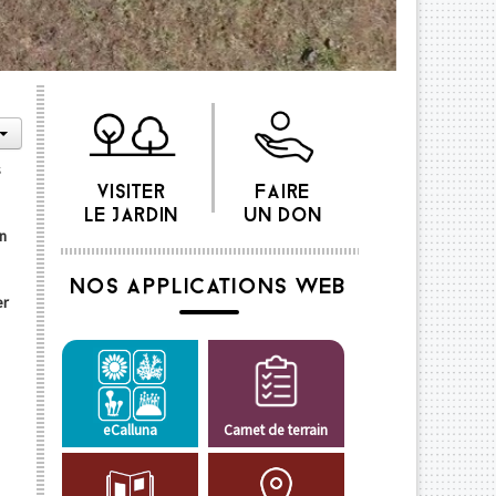
s
VISITER
FAIRE
LE JARDIN
UN DON
n
NOS APPLICATIONS WEB
er
eCalluna
Carnet de terrain