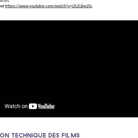
inutes
sur
https://www.youtube.com/watch?v=jZLIlJbeZls
ION TECHNIQUE DES FILMS