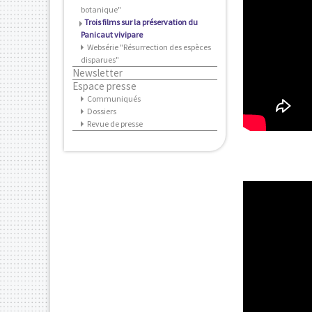
botanique"
Trois films sur la préservation du
Panicaut vivipare
Websérie "Résurrection des espèces
disparues"
Newsletter
Espace presse
Communiqués
Dossiers
Revue de presse