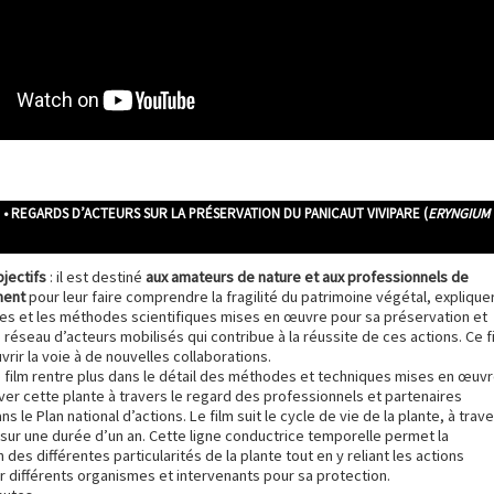
N • REGARDS D’ACTEURS SUR LA PRÉSERVATION DU PANICAUT VIVIPARE (
ERYNGIUM
bjectifs
: il est destiné
aux amateurs de nature et aux professionnels de
ment
pour leur faire comprendre la fragilité du patrimoine végétal, explique
ues et les méthodes scientifiques mises en œuvre pour sa préservation et
 réseau d’acteurs mobilisés qui contribue à la réussite de ces actions. Ce f
vrir la voie à de nouvelles collaborations.
le film rentre plus dans le détail des méthodes et techniques mises en œuv
er cette plante à travers le regard des professionnels et partenaires
s le Plan national d’actions. Le film suit le cycle de vie de la plante, à trav
 sur une durée d’un an. Cette ligne conductrice temporelle permet la
 des différentes particularités de la plante tout en y reliant les actions
r différents organismes et intervenants pour sa protection.