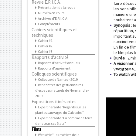
Revue E.R.I.C.A.
faire découv
Présentation de la revue
les sensibili
Numéro en cours
manière une 
Archives d'E.R.I.C.A.
souhaitent a
Compléments
Synopsis
: 
Cahiers scientifiques et
répartition,
techniques
important sur
Cahier #1
succinctemen
Cahier #2
En fin de fil
Cahier #3
le film plus 
Rapports d'activité
Durée
: 2 m
Rapports d’activité annuels
A visionner 
Rapports d'agrément
v=V9gteM4E
Colloques scientifiques
To watch wit
Colloque de Nantes - 2019
Rencontres des gestionnaires
d'espaces naturels de Normandie -
2019
Expositions itinérantes
Expo itinérante "Regards sur les
plantes sauvages du Calvados"
Expo itinérante "La pomme de terre
dans tous ses états"
Films
Websérie "Les métiers de la