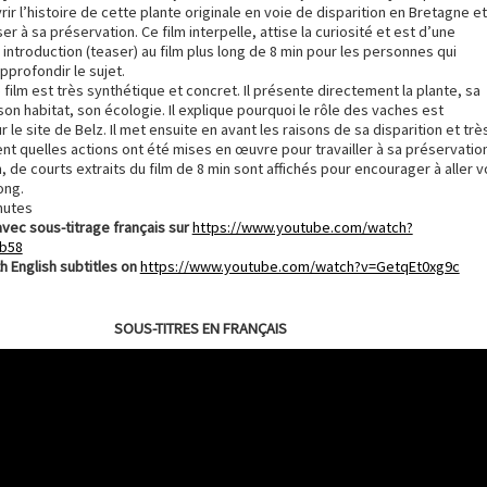
rir l’histoire de cette plante originale en voie de disparition en Bretagne et
ser à sa préservation. Ce film interpelle, attise la curiosité et est d’une
introduction (teaser) au film plus long de 8 min pour les personnes qui
pprofondir le sujet.
le film est très synthétique et concret. Il présente directement la plante, sa
 son habitat, son écologie. Il explique pourquoi le rôle des vaches est
 le site de Belz. Il met ensuite en avant les raisons de sa disparition et trè
t quelles actions ont été mises en œuvre pour travailler à sa préservation
m, de courts extraits du film de 8 min sont affichés pour encourager à aller v
long.
inutes
avec sous-titrage français sur
https://www.youtube.com/watch?
b58
h English subtitles on
https://www.youtube.com/watch?v=GetqEt0xg9c
SOUS-TITRES EN FRANÇAIS