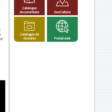
Catalogue
documentaire
GeoCalluna
s
.
Catalogue de
données
Portail web
oir