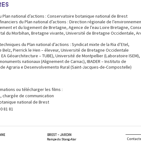
RES
 Plan national d’actions : Conservatoire botanique national de Brest
financiers du Plan national d’actions : Direction régionale de l’environnemen
ement et du logement de Bretagne, Agence de l’eau Loire Bretagne, Conse
al du Morbihan, Bretagne vivante, Université de Bretagne Occidentale, Ar
techniques du Plan national d’actions : Syndicat mixte de la Ria d’Etel,
elz, Pierrick le Hen – éleveur, Université de Bretagne Occidentale
 EA Géoarchitecture – TUBE), Université de Montpellier (Laboratoire ISEM),
monuments nationaux (Alignement de Carnac), IBADER – Instituto de
ade Agraria e Desenvolvemento Rural (Saint-Jacques-de-Compostelle)
rmations ou télécharger les films :
z, chargée de communication
otanique national de Brest
10 81 81
ENNE
BREST - JARDIN
Contact
Rampe du Stang-Alar