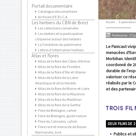
Portail documentaire
Catalogue documentaire
Archives d'E.R.I.C.A.
Les herbiers du CBN de Brest
Accueil
/
Espace docu
Les collections conservées
Les ateliers et la participation
Publication : 17 ju
citoyenne autour des herbiers
La Fondation du patrimoine
Le Panicaut vivip
Lettres d'information herbiers
menacées d'Europe
Atlas et flores
Morbihan. Identif
Atlas de la flore des Côtes-d'Armor
coordonné de 201
Atlas de la flore du Finistère
durable de l'esp
Atlas de la flore d'Ille-et-Vilaine
valoriser ce rés
Atlas de la flore de la Loire-
réalisés par le 
Atlantique et de la Vendée
Atlas de la flore de Maine-et-Loire
et des partenair
Atlas de la flore de la Mayenne
Atlas de la flore du Morbihan
Atlas de la flore de la Sarthe
TROIS FI
Flore de Bretagne, cahier
Flore de Bretagne, guide nature
Flore du Calvados, cahier
DEUX FILMS DE 2 
Flore rare et menacée de Basse-
Normandie, livre
Publics et o