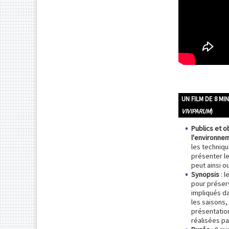
UN FILM DE 8 MI
VIVIPARUM
)
Publics et o
l'environne
les techniq
présenter le
peut ainsi ou
Synopsis
: 
pour préserv
impliqués dan
les saisons,
présentation
réalisées pa