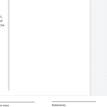
t,
il
che
Partenaires
ez-nous