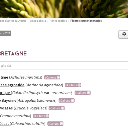
 des plantes sauvages
/
Boite à outils
/
Fiches espèces
/
Plantes rares et menacées
mars 2023
BRETAGNE
itime
(
Achillea maritima
)
usse agrostide
(
Antinoria agrostidea
)
orique
(
Galatella linosyris
var
. armoricana
)
e Bayonne
(
Astragalus baionensis
)
 Vosges
(
Bruchia vogesiaca
)
Crambe maritima
)
licat
(
Coleanthus subtilis
)