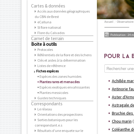
Cartes & données
Accès aux données géographiques
du CBN de Brest
eCalluna
Accueil
/
Observatoire
SI flore national
Flore du Calvados
Publication : 24 
Carnet de terrain
Boite à outils
Protocoles
Référentiels de la flore et des lichens
POUR LA 
Clés et aides à la détermination
Listes de référence
Fiches espèces
Espèces des zones humides
Achillée mar
Plantes rares et menacées
Espèces exotiques envahissantes
Antinorie fa
Plantes messicoles
Aster d'Arm
Guides techniques
Correspondants
Astragale d
Le réseau
Bruchie des
Orientations des prospections
Sorties botaniques pour les
Chou marin
(
correspondant.e.s
Coléanthe dé
Résultats d'une enquete sur le