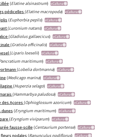
cillée
(
Elatine alsinastrum
)
ngs pédicelles
(
Elatine macropoda
)
plis
(
Euphorbia peplis
)
eant
(
Luronium natans
)
alice
(
Gladiolus gallaecicus
)
cinale
(
Gratiola officinalis
)
oesel
(
Liparis loeselii
)
Pancratium maritimum
)
Dortmann
(
Lobelia dortmanna
)
ine
(
Medicago marina
)
lagine
(
Huperzia selago
)
 marais
(
Hammarbya paludosa
)
e des Açores
(
Ophioglossum azoricum
)
s dunes
(
Eryngium maritimum
)
ipare
(
Eryngium viviparum
)
urée fausse-scille
(
Centaurium portense
)
 fleurs nodales
(
Ranunculus nodiflorus
)