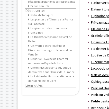
réseau des botanistes correspondants
Elatine verti
Bilans annuels
Elatine à lo
Découvertes
Sorties botaniques
Euphorbe pé
Les plantes de l'Ouest de la France
Flûteau nag
sur Facebook
Les plantes de Normandie sur
Glaïeul de G
France Bleu
Gratiole offi
La Parisette réapparaît en forêt de
Beffou
Liparis de L
Un hybride entre le Néflier et
Lis de mer
(
l'Aubépine monogyne découvert en
Vendée
Lobélie de 
Disparue, l'Avoine de Thore est
Luzerne mar
retrouvée en Pays de la Loire
Une miniscule plante aquatique
Lycopode sé
découverte dans l'Ouest de la France
Malaxis des
La Laiche des Hartman découverte
dans le Maine-et-Loire
Ophiogloss
Liens utiles
Panicaut de
Panicaut viv
Petite centa
Renoncule à