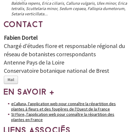
Baldellia repens, Erica ciliaris, Calluna vulgaris, Ulex minor, Erica
tetralix, Scuttelaria minor, Sedum cepaea, Fallopia dumetorum,
Setaria verticillata...
CONTACT
Fabien Dortel
Chargé d'études flore et responsable régional du
réseau de botanistes correspondants
Antenne Pays de la Loire
Conservatoire botanique national de Brest
Mail
EN SAVOIR +
eCalluna, l'application web pour connaître la répartition des
plantes à fleurs et des fougères de l'Ouest de la France
SI Flore, l'application web pour connaître la répartition des
plantes en France
LIENS ASSOCIÉS