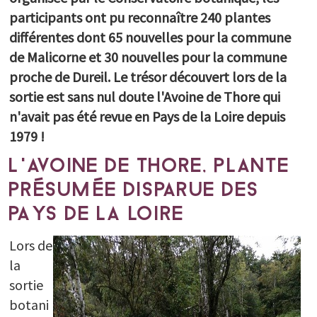
participants ont pu reconnaître 240 plantes
Boite à outils
Correspondants
différentes dont 65 nouvelles pour la commune
Découvertes
de Malicorne et 30 nouvelles pour la commune
Liens utiles
proche de Dureil. Le trésor découvert lors de la
ESPACE DOCUMENTAIRE
sortie est sans nul doute l'Avoine de Thore qui
n'avait pas été revue en Pays de la Loire depuis
PARTICIPEZ
1979 !
L'AVOINE DE THORE, PLANTE
PRÉSUMÉE DISPARUE DES
PAYS DE LA LOIRE
Lors de
la
sortie
botani