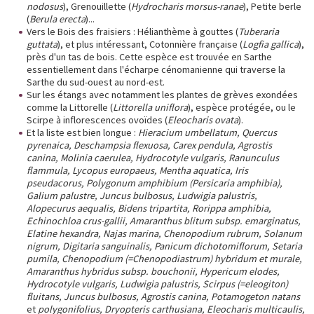
nodosus
), Grenouillette (
Hydrocharis morsus-ranae
), Petite berle
(
Berula erecta
)...
Vers le Bois des fraisiers : Hélianthème à gouttes (
Tuberaria
guttata
), et plus intéressant, Cotonnière française (
Logfia gallica
),
près d'un tas de bois. Cette espèce est trouvée en Sarthe
essentiellement dans l'écharpe cénomanienne qui traverse la
Sarthe du sud-ouest au nord-est.
Sur les étangs avec notamment les plantes de grèves exondées
comme la Littorelle (
Littorella uniflora
), espèce protégée, ou le
Scirpe à inflorescences ovoïdes (
Eleocharis ovata
).
Et la liste est bien longue :
Hieracium umbellatum, Quercus
pyrenaica, Deschampsia flexuosa, Carex pendula, Agrostis
canina, Molinia caerulea, Hydrocotyle vulgaris, Ranunculus
flammula, Lycopus europaeus, Mentha aquatica, Iris
pseudacorus, Polygonum amphibium (Persicaria amphibia),
Galium palustre, Juncus bulbosus, Ludwigia palustris,
Alopecurus aequalis, Bidens tripartita, Rorippa amphibia,
Echinochloa crus-gallii, Amaranthus blitum subsp. emarginatus,
Elatine hexandra, Najas marina, Chenopodium rubrum, Solanum
nigrum, Digitaria sanguinalis, Panicum dichotomiflorum, Setaria
pumila, Chenopodium (=Chenopodiastrum) hybridum et murale,
Amaranthus hybridus subsp. bouchonii, Hypericum elodes,
Hydrocotyle vulgaris, Ludwigia palustris, Scirpus (=eleogiton)
fluitans, Juncus bulbosus, Agrostis canina, Potamogeton natans
et
polygonifolius,
Dryopteris carthusiana, Eleocharis multicaulis,