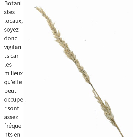
Botani
stes
locaux,
soyez
donc
vigilan
ts car
les
milieux
qu'elle
peut
occupe
r sont
assez
fréque
nts en