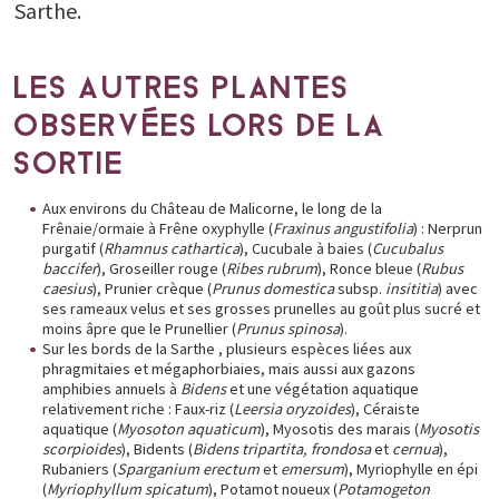
Sarthe.
LES AUTRES PLANTES
OBSERVÉES LORS DE LA
SORTIE
Aux environs du Château de Malicorne, le long de la
Frênaie/ormaie à Frêne oxyphylle (
Fraxinus angustifolia
) : Nerprun
purgatif (
Rhamnus cathartica
), Cucubale à baies (
Cucubalus
baccifer
), Groseiller rouge (
Ribes rubrum
), Ronce bleue (
Rubus
caesius
), Prunier crèque (
Prunus domestica
subsp.
insititia
) avec
ses rameaux velus et ses grosses prunelles au goût plus sucré et
moins âpre que le Prunellier (
Prunus spinosa
).
Sur les bords de la Sarthe , plusieurs espèces liées aux
phragmitaies et mégaphorbiaies, mais aussi aux gazons
amphibies annuels à
Bidens
et une végétation aquatique
relativement riche : Faux-riz (
Leersia oryzoides
), Céraiste
aquatique (
Myosoton aquaticum
), Myosotis des marais (
Myosotis
scorpioides
), Bidents (
Bidens tripartita, frondosa
et
cernua
),
Rubaniers (
Sparganium erectum
et
emersum
), Myriophylle en épi
(
Myriophyllum spicatum
), Potamot noueux (
Potamogeton