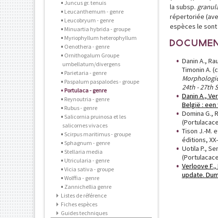
Juncus gr. tenuis
la subsp.
granul
Leucanthemum - genre
répertoriée (ave
Leucobryum - genre
espèces le sont
Minuartia hybrida - groupe
Myriophyllum heterophyllum
DOCUMEN
Oenothera - genre
Ornithogalum Groupe
Danin A., Ra
umbellatum/divergens
Timonin A. (
Parietaria - genre
Morphologic
Paspalum paspalodes - groupe
24th - 27th 
Portulaca - genre
Danin A., Ve
Reynoutria - genre
België : een
Rubus - genre
Domina G., R
Salicornia pruinosa et les
(Portulacace
salicornes vivaces
Tison J.-M. e
Scirpus maritimus - groupe
éditions, XX
Sphagnum - genre
Uotila P., S
Stellaria media
(Portulacac
Utricularia - genre
Verloove F.,
Vicia sativa - groupe
update. Dumo
Wolffia - genre
Zannichellia genre
Listes de référence
Fiches espèces
Guides techniques