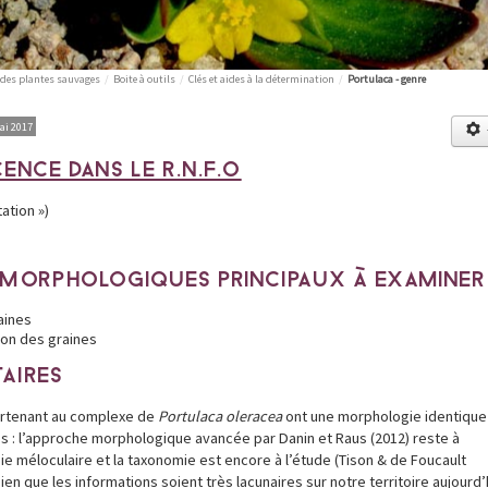
 des plantes sauvages
/
Boite à outils
/
Clés et aides à la détermination
/
Portulaca - genre
ai 2017
ENCE DANS LE R.N.F.O
ation »)
 MORPHOLOGIQUES PRINCIPAUX À EXAMINER
raines
on des graines
AIRES
rtenant au complexe de
Portulaca oleracea
ont une morphologie identique
s : l’approche morphologique avancée par Danin et Raus (2012) reste à
ie méloculaire et la taxonomie est encore à l’étude (Tison & de Foucault
Bien que les informations soient très lacunaires sur notre territoire aujourd’