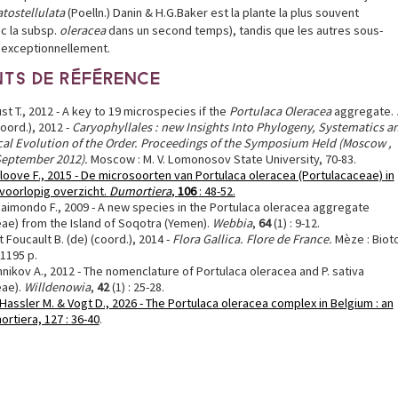
atostellulata
(Poelln.) Danin & H.G.Baker est la plante la plus souvent
c la subsp.
oleracea
dans un second temps), tandis que les autres sous-
 exceptionnellement.
TS DE RÉFÉRENCE
ust T., 2012 - A key to 19 microspecies if the
Portulaca Oleracea
aggregate.
coord.), 2012 -
Caryophyllales : new Insights Into Phylogeny, Systematics a
al Evolution of the Order. Proceedings of the Symposium Held (Moscow ,
September 2012).
Moscow : M. V. Lomonosov State University, 70-83.
rloove F., 2015 - De microsoorten van Portulaca oleracea (Portulacaceae) in
 voorlopig overzicht.
Dumortiera
,
106
: 48-52.
aimondo F., 2009 - A new species in the Portulaca oleracea aggregate
ae) from the Island of Soqotra (Yemen).
Webbia
,
64
(1) : 9-12.
t Foucault B. (de) (coord.), 2014 -
Flora Gallica. Flore de France.
Mèze : Biot
-1195 p.
ennikov A., 2012 - The nomenclature of Portulaca oleracea and P. sativa
eae).
Willdenowia
,
42
(1) : 25-28.
 Hassler M. & Vogt D., 2026 - The Portulaca oleracea complex in Belgium : an
rtiera, 127 : 36-40
.