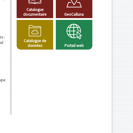
Catalogue
documentaire
GeoCalluna
In
:
Catalogue de
nd
données
Portail web
ope