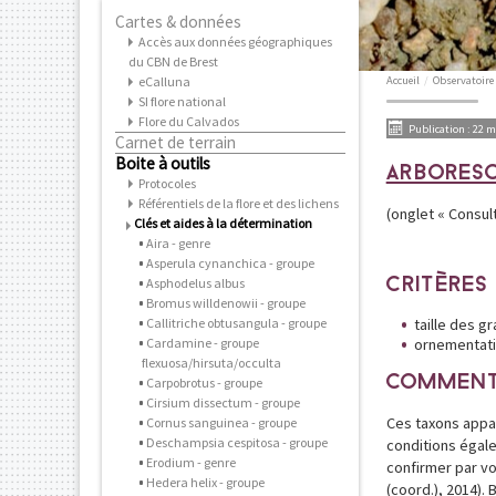
Cartes & données
Accès aux données géographiques
du CBN de Brest
eCalluna
Accueil
/
Observatoire
SI flore national
Flore du Calvados
Publication : 22 m
Carnet de terrain
Boite à outils
ARBORESC
Protocoles
Référentiels de la flore et des lichens
(onglet « Consult
Clés et aides à la détermination
Aira - genre
Asperula cynanchica - groupe
Asphodelus albus
CRITÈRES
Bromus willdenowii - groupe
Callitriche obtusangula - groupe
taille des g
Cardamine - groupe
ornementati
flexuosa/hirsuta/occulta
COMMENT
Carpobrotus - groupe
Cirsium dissectum - groupe
Ces taxons appa
Cornus sanguinea - groupe
Deschampsia cespitosa - groupe
conditions égale
Erodium - genre
confirmer par vo
Hedera helix - groupe
(coord.), 2014). 