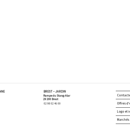
ENNE
BREST - JARDIN
Contact
Rampe du Stang-Alar
29 200 Brest
Offres d'
02 98 02 46 00
Logo et i
Marchés 