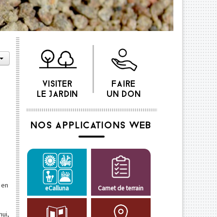
VISITER
FAIRE
LE JARDIN
UN DON
NOS APPLICATIONS WEB
 en
eCalluna
Carnet de terrain
hui,