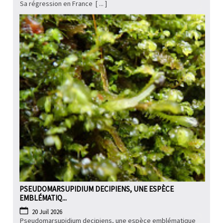
Sa régression en France [ ... ]
PSEUDOMARSUPIDIUM DECIPIENS, UNE ESPÈCE
EMBLÉMATIQ...
20 Juil 2026
Pseudomarsupidium decipiens, une espèce emblématique