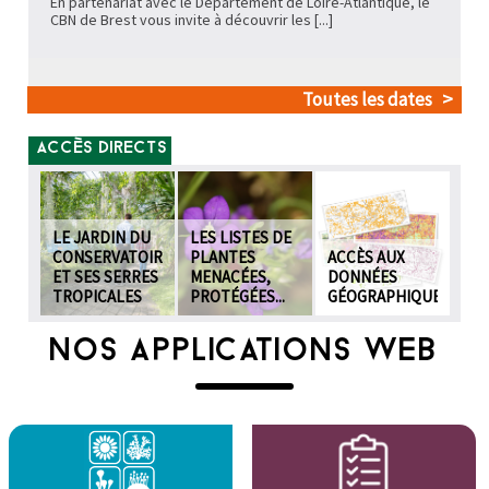
En partenariat avec le Département de Loire-Atlantique, le
CBN de Brest vous invite à découvrir les
[...]
Toutes les dates
ACCÈS DIRECTS
LE JARDIN DU
LES LISTES DE
CONSERVATOIRE
PLANTES
ACCÈS AUX
ET SES SERRES
MENACÉES,
DONNÉES
TROPICALES
PROTÉGÉES...
GÉOGRAPHIQUES
NOS APPLICATIONS WEB