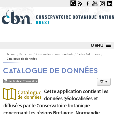
Rechercher
CONSERVATOIRE BOTANIQUE
NATIONAL DE BREST
LE CONSERVATOIRE
Accueil
/
Participez
/
Réseau des correspondants
/
Cartes & données
/
Catalogue de données
NOS SERVICES ET COMPÉTENCES
CATALOGUE DE DONNÉES
NOS ACTIONS PHARES
Publication : 25 avril 2017
JARDIN DU CONSERVATOIRE
Cette application contient les
OBSERVATOIRE DES MILIEUX NATURELS
données géolocalisées et
OBSERVATOIRE DES PLANTES SAUVAGES
diffusées par le Conservatoire botanique
ESPACE DOCUMENTAIRE
concernant les régions Bretagne, Normandie