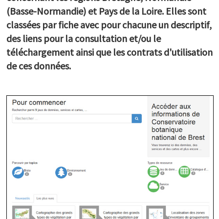
(Basse-Normandie) et Pays de la Loire. Elles sont
PARTICIPEZ
classées par fiche avec pour chacune un descriptif,
Balades numériques
Enquetes participatives
des liens pour la consultation et/ou le
Réseau des correspondants
téléchargement ainsi que les contrats d'utilisation
Expositions itinérantes
de ces données.
Mécènes et donateurs
L'Arche aux plantes