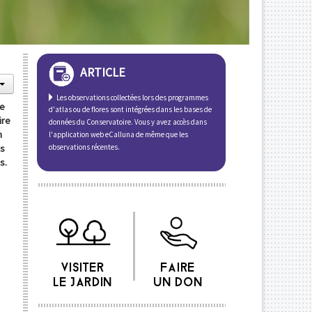
ARTICLE
Les observations collectées lors des programmes
de
d'atlas ou de flores sont intégrées dans les bases de
ire
données du Conservatoire. Vous y avez accès dans
n
l'application web eCalluna de même que les
observations récentes.
us
s.
VISITER
FAIRE
LE JARDIN
UN DON