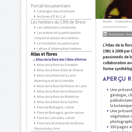
Portail documentaire
Catalogue documentaire
Archives d'E.R.I.C.A.
Les herbiers du CBN de Brest
Accueil
/
Espace docu
Les collections conservées
Les ateliers et la participation
Publication : 25 a
citoyenne autour des herbiers
La Fondation du patrimoine
L’Atlas de la flo
Lettres d'information herbiers
1981 à 2006 par 
Atlas et flores
passionnés de bo
Atlas de la flore des Côtes-d'Armor
collaboration av
Atlas de la flore du Finistère
forme synthétiqu
Atlas de la flore d'Ille-et-Vilaine
Atlas de la flore de la Loire-
APERÇU R
Atlantique et de la Vendée
Atlas de la flore de Maine-et-Loire
Une présent
Atlas de la flore de la Mayenne
géologie, cl
Atlas de la flore du Morbihan
paléobotaniq
Atlas de la flore de la Sarthe
la botanique
Flore de Bretagne, cahier
Une présenta
Flore de Bretagne, guide nature
végétation 
Flore du Calvados, cahier
photograph
Flore rare et menacée de Basse-
350 pages a
Normandie, livre