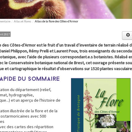
mentaire
/
Atlas et flores
/
Atlas de la flore des Côtes-d'Armor
vril 2017
re des Côtes-d’Armor est le fruit d’un travail d’inventaire de terrain réalisé 
Daniel Philippon, Rémy Prelli et Laurent Poux, trois enseignants du seconda
tanique, avec l’aide de plusieurs correspondant.e.s botanistes. Réalisé e
ec le Conservatoire botanique national de Brest, cet ouvrage présente so
e et cartographique le résultat d’observations sur 1520 plantes vasculaire
APIDE DU SOMMAIRE
ation du département (relief,
imat, hydrographie,
ue...) et un aperçu de l'histoire de
tion illustrée de la flore et de la
costarmoricaines avec 500
ies
vec des cartes des répartition