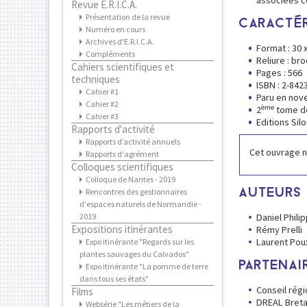
associées c
Revue E.R.I.C.A.
Présentation de la revue
CARACTÉR
Numéro en cours
Archives d'E.R.I.C.A.
Format : 30 
Compléments
Reliure : br
Cahiers scientifiques et
Pages : 566
techniques
ISBN : 2-842
Cahier #1
Paru en nove
Cahier #2
ème
2
tome de
Cahier #3
Editions Sil
Rapports d'activité
Rapports d’activité annuels
Cet ouvrage n'
Rapports d'agrément
Colloques scientifiques
Colloque de Nantes - 2019
Rencontres des gestionnaires
AUTEURS
d'espaces naturels de Normandie -
2019
Daniel Phili
Expositions itinérantes
Rémy Prelli
Laurent Pou
Expo itinérante "Regards sur les
plantes sauvages du Calvados"
PARTENAI
Expo itinérante "La pomme de terre
dans tous ses états"
Conseil rég
Films
DREAL Bret
Websérie "Les métiers de la