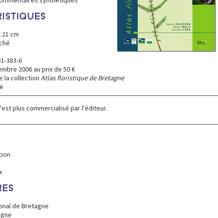
ommentaires synthétiques
ISTIQUES
x 21 cm
oché
31-383-6
mbre 2006 au prix de 50 €
 la collection
Atlas floristique de Bretagne
oë
est plus commercialisé par l'éditeur.
ppon
x
RES
ional de Bretagne
agne