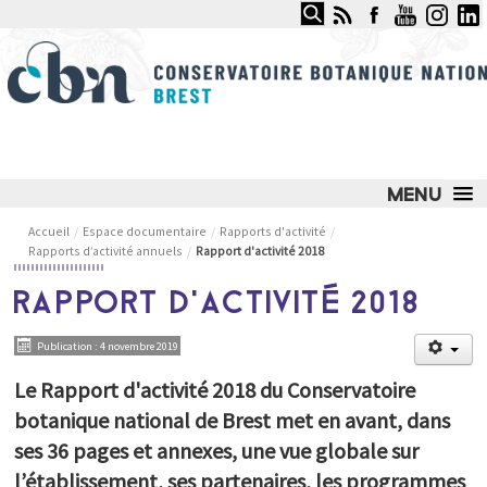
Rechercher
CONSERVATOIRE BOTANIQUE
NATIONAL DE BREST
LE CONSERVATOIRE
Accueil
/
Espace documentaire
/
Rapports d'activité
/
Rapports d’activité annuels
/
Rapport d'activité 2018
NOS SERVICES ET COMPÉTENCES
RAPPORT D'ACTIVITÉ 2018
NOS ACTIONS PHARES
Publication : 4 novembre 2019
JARDIN DU CONSERVATOIRE
Le Rapport d'activité 2018 du Conservatoire
OBSERVATOIRE DES MILIEUX NATURELS
botanique national de Brest met en avant, dans
OBSERVATOIRE DES PLANTES SAUVAGES
ses 36 pages et annexes, une vue globale sur
ESPACE DOCUMENTAIRE
l’établissement, ses partenaires, les programmes