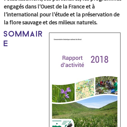
Portail documentaire
engagés dans l’Ouest de la France et à
Les herbiers du CBN de Brest
l’international pour l’étude et la préservation de
Atlas et flores
la flore sauvage et des milieux naturels.
Revue E.R.I.C.A.
Cahiers scientifiques et techniques
SOMMAIR
Rapports d'activité
E
Colloques scientifiques
Expositions itinérantes
Films
Newsletter
Espace presse
PARTICIPEZ