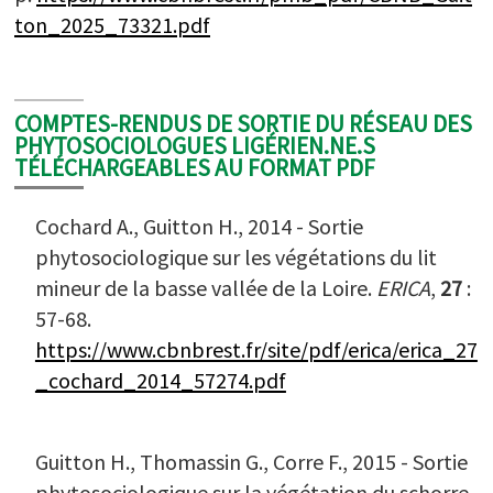
ton_2025_73321.pdf
COMPTES-RENDUS DE SORTIE DU RÉSEAU DES
PHYTOSOCIOLOGUES LIGÉRIEN.NE.S
TÉLÉCHARGEABLES AU FORMAT PDF
Cochard A., Guitton H., 2014 - Sortie
phytosociologique sur les végétations du lit
mineur de la basse vallée de la Loire.
ERICA
,
27
:
57-68.
https://www.cbnbrest.fr/site/pdf/erica/erica_27
_cochard_2014_57274.pdf
Guitton H., Thomassin G., Corre F., 2015 - Sortie
phytosociologique sur la végétation du schorre