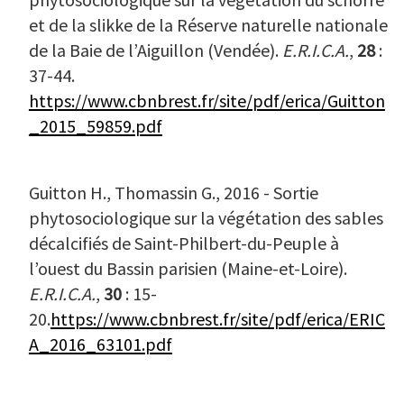
et de la slikke de la Réserve naturelle nationale
de la Baie de l’Aiguillon (Vendée).
E.R.I.C.A.
,
28
:
37-44.
https://www.cbnbrest.fr/site/pdf/erica/Guitton
_2015_59859.pdf
Guitton H., Thomassin G., 2016 - Sortie
phytosociologique sur la végétation des sables
décalcifiés de Saint-Philbert-du-Peuple à
l’ouest du Bassin parisien (Maine-et-Loire).
E.R.I.C.A.
,
30
: 15-
20.
https://www.cbnbrest.fr/site/pdf/erica/ERIC
A_2016_63101.pdf