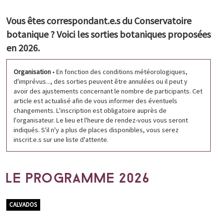
Boite à outils
Vous êtes correspondant.e.s du Conservatoire
Correspondants
botanique ? Voici les sorties botaniques proposées
Découvertes
en 2026.
Liens utiles
ESPACE DOCUMENTAIRE
Organisation
• En fonction des conditions météorologiques,
PARTICIPEZ
d'imprévus..., des sorties peuvent être annulées ou il peut y
avoir des ajustements concernant le nombre de participants. Cet
article est actualisé afin de vous informer des éventuels
changements. L'inscription est obligatoire auprès de
l'organisateur. Le lieu et l'heure de rendez-vous vous seront
indiqués. S'il n'y a plus de places disponibles, vous serez
inscrit.e.s sur une liste d'attente.
LE PROGRAMME 2026
CALVADOS