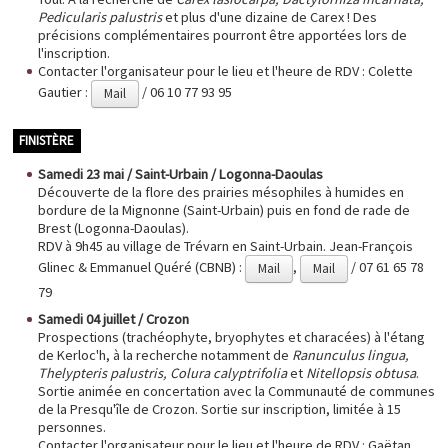
Pedicularis palustris
et plus d'une dizaine de Carex ! Des
précisions complémentaires pourront être apportées lors de
l'inscription.
Contacter l'organisateur pour le lieu et l'heure de RDV : Colette
Gautier :
/ 06 10 77 93 95
Mail
FINISTÈRE
Samedi 23 mai / Saint-Urbain / Logonna-Daoulas
Découverte de la flore des prairies mésophiles à humides en
bordure de la Mignonne (Saint-Urbain) puis en fond de rade de
Brest (Logonna-Daoulas).
RDV à 9h45 au village de Trévarn en Saint-Urbain. Jean-François
Glinec & Emmanuel Quéré (CBNB) :
,
/ 07 61 65 78
Mail
Mail
79
Samedi 04 juillet / Crozon
Prospections (trachéophyte, bryophytes et characées) à l'étang
de Kerloc'h, à la recherche notamment de
Ranunculus lingua,
Thelypteris palustris, Colura calyptrifolia
et
Nitellopsis obtusa
.
Sortie animée en concertation avec la Communauté de communes
de la Presqu'île de Crozon. Sortie sur inscription, limitée à 15
personnes.
Contacter l'organisateur pour le lieu et l'heure de RDV : Gaëtan