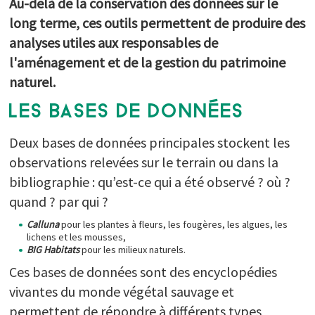
Au-delà de la conservation des données sur le
JARDIN DU CONSERVATOIRE
long terme, ces outils permettent de produire des
OBSERVATOIRE DES MILIEUX NATURELS
analyses utiles aux responsables de
l'aménagement et de la gestion du patrimoine
OBSERVATOIRE DES PLANTES SAUVAGES
naturel.
ESPACE DOCUMENTAIRE
LES BASES DE DONNÉES
PARTICIPEZ
Deux bases de données principales stockent les
observations relevées sur le terrain ou dans la
bibliographie : qu’est-ce qui a été observé ? où ?
quand ? par qui ?
Calluna
pour les plantes à fleurs, les fougères, les algues, les
lichens et les mousses,
BIG Habitats
pour les milieux naturels.
Ces bases de données sont des encyclopédies
vivantes du monde végétal sauvage et
permettent de répondre à différents types