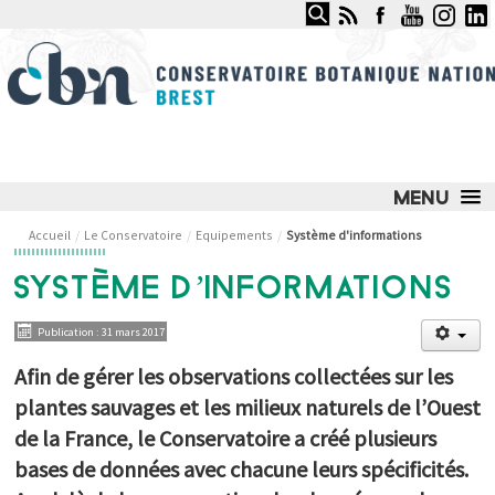
Rechercher
CONSERVATOIRE BOTANIQUE
NATIONAL DE BREST
LE CONSERVATOIRE
Accueil
/
Le Conservatoire
/
Equipements
/
Système d'informations
Missions
SYSTÈME D’INFORMATIONS
Fonctionnement
Equipe
Publication : 31 mars 2017
Implantations
Equipements
Afin de gérer les observations collectées sur les
Partenaires
plantes sauvages et les milieux naturels de l’Ouest
NOS SERVICES ET COMPÉTENCES
de la France, le Conservatoire a créé plusieurs
bases de données avec chacune leurs spécificités.
NOS ACTIONS PHARES