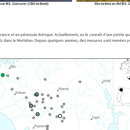
iver © E. Glemarec (CBN de Brest) Site de Belz en été © E. Glema
rance et en péninsule ibérique. Actuellement, on le connaît d’une petite qu
Belz dans le Morbihan. Depuis quelques années, des mesures sont menées po