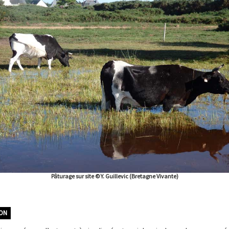
Pâturage sur site © Y. Guillevic (Bretagne Vivante)
ION