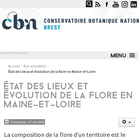
Rechercher
CONSERVATOIRE BOTANIQUE
NATIONAL DE BREST
LE CONSERVATOIRE
Accueil
/
flux-actualités
/
État des lieux et évolution de la flore en Maine-et-Loire
NOS SERVICES ET COMPÉTENCES
ÉTAT DES LIEUX ET
NOS ACTIONS PHARES
ÉVOLUTION DE LA FLORE EN
JARDIN DU CONSERVATOIRE
MAINE-ET-LOIRE
OBSERVATOIRE DES MILIEUX NATURELS
Publication : 27 mai 2026
OBSERVATOIRE DES PLANTES SAUVAGES
La composition de la flore d'un territoire est le
ESPACE DOCUMENTAIRE