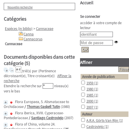
Accueil
Nouvelle recherche
Se connecter
Catégories
accéder à votre compte de
lecteur
Espèces (in biblio)
>
Cannaceae
Canna
Cannacorus
Cannaceae
Documents disponibles dans cette
Affiner
catégorie (
5
)
trié(s) par
(Pertinence
décroissant(e), Titre croissant(e))
Affiner la
Année de publication
recherche
1959
[1]
Etendre la recherche sur
niveau(x)
1980
[1]
vers le bas
1985
[1]
2000
[1]
Flora Europaea, 5. Alismataceae to
Orchidaceae
/
Thomas Gaskell Tutin
(1980)
2007
[1]
Flora iberica, XVIII. Cyperaceae-
Auteur
Pontederiaceae
/
Santiago Castroviejo
(2007)
A.R.A. Görts-Van Rijn
[1]
Flora of China, volume 24.
Castroviejo
[1]