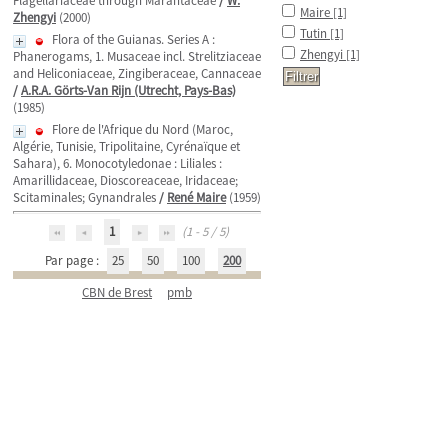
Flagellariaceae through Marantaceae
/
W.
Maire
[1]
Zhengyi
(2000)
Tutin
[1]
Flora of the Guianas. Series A :
Zhengyi
[1]
Phanerogams, 1. Musaceae incl. Strelitziaceae
and Heliconiaceae, Zingiberaceae, Cannaceae
/
A.R.A. Görts-Van Rijn (Utrecht, Pays-Bas)
(1985)
Flore de l'Afrique du Nord (Maroc,
Algérie, Tunisie, Tripolitaine, Cyrénaïque et
Sahara), 6. Monocotyledonae : Liliales :
Amarillidaceae, Dioscoreaceae, Iridaceae;
Scitaminales; Gynandrales
/
René Maire
(1959)
1
(1 - 5 / 5)
Par page :
25
50
100
200
CBN de Brest
pmb