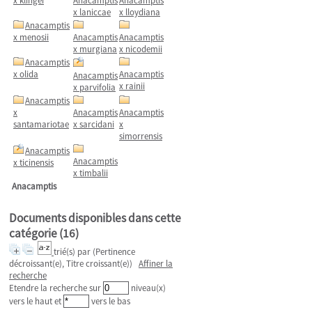
x klingei
Anacamptis
Anacamptis
x laniccae
x lloydiana
Anacamptis
x menosii
Anacamptis
Anacamptis
x murgiana
x nicodemii
Anacamptis
x olida
Anacamptis
Anacamptis
x rainii
x parvifolia
Anacamptis
x
Anacamptis
Anacamptis
santamariotae
x sarcidani
x
simorrensis
Anacamptis
Anacamptis
x ticinensis
x timbalii
Anacamptis
Documents disponibles dans cette
catégorie (
16
)
trié(s) par
(Pertinence
décroissant(e), Titre croissant(e))
Affiner la
recherche
Etendre la recherche sur
niveau(x)
vers le haut et
vers le bas