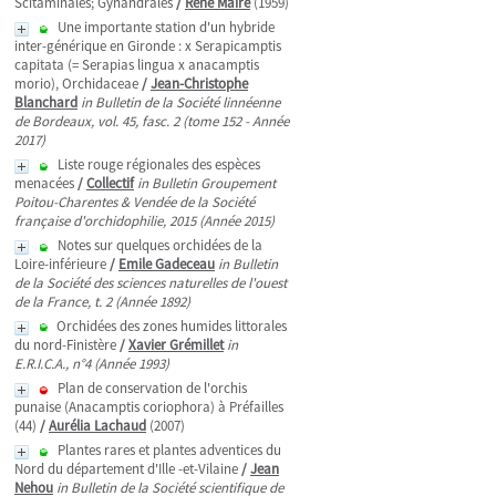
Scitaminales; Gynandrales
/
René Maire
(1959)
Une importante station d'un hybride
inter-générique en Gironde : x Serapicamptis
capitata (= Serapias lingua x anacamptis
morio), Orchidaceae
/
Jean-Christophe
Blanchard
in Bulletin de la Société linnéenne
de Bordeaux, vol. 45, fasc. 2 (tome 152 - Année
2017)
Liste rouge régionales des espèces
menacées
/
Collectif
in Bulletin Groupement
Poitou-Charentes & Vendée de la Société
française d'orchidophilie, 2015 (Année 2015)
Notes sur quelques orchidées de la
Loire-inférieure
/
Emile Gadeceau
in Bulletin
de la Société des sciences naturelles de l'ouest
de la France, t. 2 (Année 1892)
Orchidées des zones humides littorales
du nord-Finistère
/
Xavier Grémillet
in
E.R.I.C.A., n°4 (Année 1993)
Plan de conservation de l'orchis
punaise (Anacamptis coriophora) à Préfailles
(44)
/
Aurélia Lachaud
(2007)
Plantes rares et plantes adventices du
Nord du département d'Ille -et-Vilaine
/
Jean
Nehou
in Bulletin de la Société scientifique de