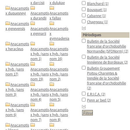
x darcisii
x dulukae
Blanchard
[1]
Anacamptis
Bousquet
[1]
x duquesneyi
Anacamptis
Anacamptis
Cabanne
[1]
x durandii
x fallax
Chagneau
[1]
Anacamptis
[+]
x genevensis
Anacamptis
Anacamptis
x gennarii
x
Périodiques
gymnadenia
Bulletin de la Société
Anacamptis
française d'orchidophilie
x heracleus
Anacamptis
Anacamptis
Normandie (SFONorm)
[2]
x hyb. (sans
x hyb. (sans
Bulletin de la Société
nom 1)
nom 16)
linnéenne de Bordeaux
[2]
Anacamptis
Bulletin Groupement
x hyb. (sans
Anacamptis
Anacamptis
Poitou-Charentes &
nom 17)
x hyb. (sans
x hyb. (sans
Vendée de la Société
nom 19)
nom 2)
française d'orchidophilie
Anacamptis
[2]
x hyb. (sans
Anacamptis
Anacamptis
E.R.I.C.A.
[2]
nom 3)
x hyb. (sans
x hyb. (sans
nom 4)
nom 5)
Penn ar bed
[2]
Anacamptis
[+]
x hyb. (sans
Anacamptis
Anacamptis
nom 6)
x hyb. (sans
x hyb. (sans
nom 7)
nom 8)
Anacamptis