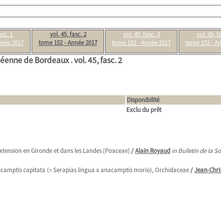
asc. 1
vol. 45, fasc. 2
vol. 45, fasc. 3
vol. 45, f
nnée 2017
tome 152 - Année 2017
tome 152 - Année 2017
tome 152 - A
nnéenne de Bordeaux .
vol. 45, fasc. 2
Disponibilité
Exclu du prêt
xtension en Gironde et dans les Landes [Poaceae]
/
Alain Royaud
in Bulletin de la S
picamptis capitata (= Serapias lingua x anacamptis morio), Orchidaceae
/
Jean-Chri