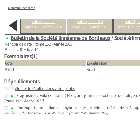
Nouvelle recherche
vol. 44, fasc. 1
vol. 44, fasc. 2-3
vol. 45, f
tome 151 - Année 2016
tome 151 - Année 2016
tome 152 - A
Bulletin de la Société linnéenne de Bordeaux
/ Société li
Mention de date : tome 152 - Année 2017
Paru le : 01/06/2017
Exemplaires(1)
Cote
Localisation
P0201-5
Brest
Dépouillements
Ajouter le résultat dans votre panier
Eragrostis curvula (Schrader) Nees, une graminée exotique rudérale, en e
(tome 152 - Année 2017)
Une importante station d'un hybride inter-générique en Gironde : x Sera
linnéenne de Bordeaux, vol. 45, fasc. 2 (tome 152 - Année 2017)