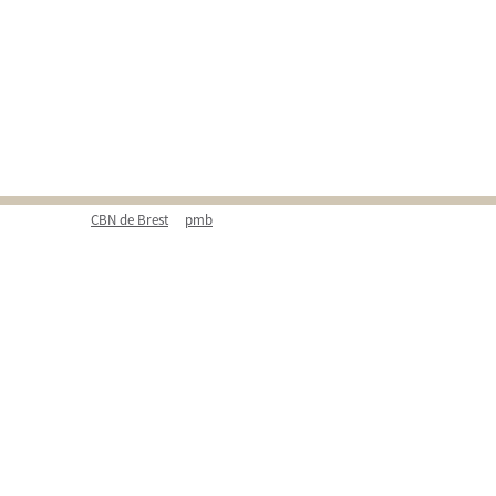
CBN de Brest
pmb