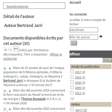
Accueil
Nouvelle recherche
Se connecter
Détail de l'auteur
accéder à votre compte de
lecteur
Auteur Bertrand Jarri
Documents disponibles écrits par
cet auteur (
30
)
trié(s) par
(Pertinence
Affiner
décroissant(e), Titre croissant(e))
Affiner la
recherche
Année de publication
Bilan de 25 années de suivi de l'unique
population de Fritillaires pintades, Fritillaria
2017
[4]
meleagris L. subsp. meleagris, en Mayenne
/
2016
[3]
Bertrand Jarri
in Biotopes 53 & Bulletin de
2020
[3]
Mayenne sciences, n°33 (Année 2017)
2009
[2]
Bilan des découvertes 2019 concernant
2011
[2]
la flore vasculaire du Massif armoricain et de
[+]
ses marges
/
Thomas Bousquet
in E.R.I.C.A.,
n°34 (Année 2020)
Auteur
Bilan des découvertes 2020 concernant
Jarri
[12]