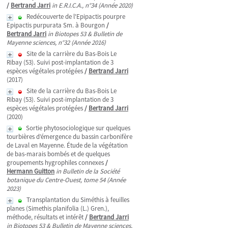
/
Bertrand Jarri
in E.R.I.C.A., n°34 (Année 2020)
Redécouverte de l'Epipactis pourpre
Epipactis purpurata Sm. à Bourgon
/
Bertrand Jarri
in Biotopes 53 & Bulletin de
Mayenne sciences, n°32 (Année 2016)
Site de la carrière du Bas-Bois Le
Ribay (53). Suivi post-implantation de 3
espèces végétales protégées
/
Bertrand Jarri
(2017)
Site de la carrière du Bas-Bois Le
Ribay (53). Suivi post-implantation de 3
espèces végétales protégées
/
Bertrand Jarri
(2020)
Sortie phytosociologique sur quelques
tourbières d’émergence du bassin carbonifère
de Laval en Mayenne. Étude de la végétation
de bas-marais bombés et de quelques
groupements hygrophiles connexes
/
Hermann Guitton
in Bulletin de la Société
botanique du Centre-Ouest, tome 54 (Année
2023)
Transplantation du Siméthis à feuilles
planes (Simethis planifolia (L.) Gren.),
méthode, résultats et intérêt
/
Bertrand Jarri
in Biotopes 53 & Bulletin de Mayenne sciences,