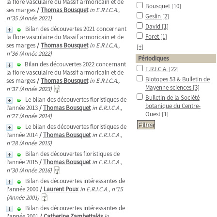
la flore vasculaire du Massif armoricain et de
Bousquet
[10]
ses marges
/
Thomas Bousquet
in E.R.I.C.A.,
Geslin
[2]
n°35 (Année 2021)
David
[1]
Bilan des découvertes 2021 concernant
Foret
[1]
la flore vasculaire du Massif armoricain et de
ses marges
/
Thomas Bousquet
in E.R.I.C.A.,
[+]
n°36 (Année 2022)
Périodiques
Bilan des découvertes 2022 concernant
E.R.I.C.A.
[22]
la flore vasculaire du Massif armoricain et de
Biotopes 53 & Bulletin de
ses marges
/
Thomas Bousquet
in E.R.I.C.A.,
Mayenne sciences
[3]
n°37 (Année 2023)
Bulletin de la Société
Le bilan des découvertes floristiques de
botanique du Centre-
l’année 2013
/
Thomas Bousquet
in E.R.I.C.A.,
Ouest
[1]
n°27 (Année 2014)
Le bilan des découvertes floristiques de
l’année 2014
/
Thomas Bousquet
in E.R.I.C.A.,
n°28 (Année 2015)
Bilan des découvertes floristiques de
l’année 2015
/
Thomas Bousquet
in E.R.I.C.A.,
n°30 (Année 2016)
Bilan des découvertes intéressantes de
l'année 2000
/
Laurent Poux
in E.R.I.C.A., n°15
(Année 2001)
Bilan des découvertes intéressantes de
l'année 2001
/
Catherine Zambettakis
in