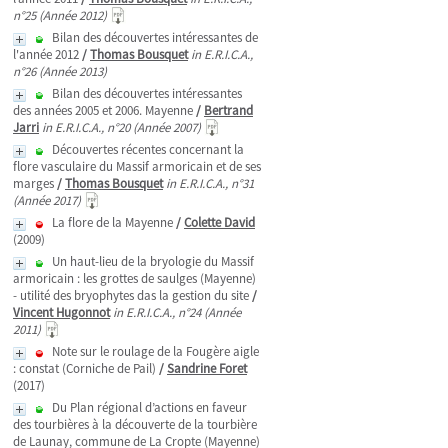
n°25 (Année 2012)
Bilan des découvertes intéressantes de
l'année 2012
/
Thomas Bousquet
in E.R.I.C.A.,
n°26 (Année 2013)
Bilan des découvertes intéressantes
des années 2005 et 2006. Mayenne
/
Bertrand
Jarri
in E.R.I.C.A., n°20 (Année 2007)
Découvertes récentes concernant la
flore vasculaire du Massif armoricain et de ses
marges
/
Thomas Bousquet
in E.R.I.C.A., n°31
(Année 2017)
La flore de la Mayenne
/
Colette David
(2009)
Un haut-lieu de la bryologie du Massif
armoricain : les grottes de saulges (Mayenne)
- utilité des bryophytes das la gestion du site
/
Vincent Hugonnot
in E.R.I.C.A., n°24 (Année
2011)
Note sur le roulage de la Fougère aigle
: constat (Corniche de Pail)
/
Sandrine Foret
(2017)
Du Plan régional d’actions en faveur
des tourbières à la découverte de la tourbière
de Launay, commune de La Cropte (Mayenne)