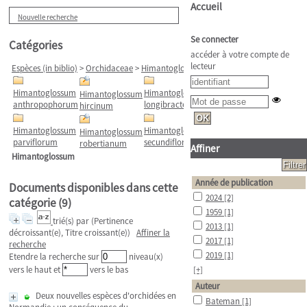
Accueil
Nouvelle recherche
Se connecter
Catégories
accéder à votre compte de
lecteur
Espèces (in biblio)
>
Orchidaceae
>
Himantoglossum
Himantoglossum
Himantoglossum
Himantoglossum
anthropophorum
longibracteatum
hircinum
Himantoglossum
Himantoglossum
Himantoglossum
parviflorum
secundiflorum
robertianum
Affiner
Himantoglossum
Année de publication
Documents disponibles dans cette
2024
[2]
catégorie (
9
)
1959
[1]
trié(s) par
(Pertinence
2013
[1]
décroissant(e), Titre croissant(e))
Affiner la
2017
[1]
recherche
2019
[1]
Etendre la recherche sur
niveau(x)
vers le haut et
vers le bas
[+]
Auteur
Deux nouvelles espèces d'orchidées en
Bateman
[1]