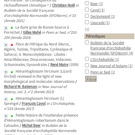
Normandie : un conséquence du
Beer
[1]
réchauffement climatique ?
/
Christian Noël
in
Cayol
[1]
Bulletin de la Société française
d'orchidophilie Normandie (SFONorm), n°15
Declomesnil
[1]
(Année 2021)
Lieurade
[1]
La dune grise de Bonne-Source à
[+]
Pornichet
/
Gilles Mahé
in Penn ar bed, n°253-
Périodiques
254 (Année 2024)
Bulletin de la Société
Flore de l'Afrique du Nord (Maroc,
française d'orchidophilie
Algérie, Tunisie, Tripolitaine, Cyrénaïque et
Normandie (SFONorm)
[4]
Sahara), 6. Monocotyledonae : Liliales :
Amarillidaceae, Dioscoreaceae, Iridaceae;
L'Orchidophile
[1]
Scitaminales; Gynandrales
/
René Maire
(1959)
New Journal of botany
[1]
Himantoglossum hircinum (Lizard
Penn ar bed
[1]
Orchid) reviewed in the light of new
morphological and molecular observations
/
Richard M. Bateman
in New Journal of
botany, vol. 3, n°2 (Année 2013)
Himantoglossum hircinum (L)
Sprengel
/
François Cayol
in L'Orchidophile,
n°214 (Année 2017)
Petite histoire de l'inattendue présence
d'Himantoglossum robertianum dans le
Calvados
/
Michel Beer
in Bulletin de la
Société française d'orchidophilie Normandie