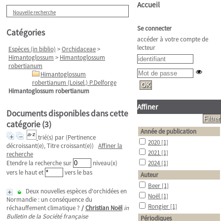
Accueil
Nouvelle recherche
Se connecter
Catégories
accéder à votre compte de
lecteur
Espèces (in biblio)
>
Orchidaceae
>
Himantoglossum
>
Himantoglossum
robertianum
Himantoglossum
robertianum (Loisel.) P.Delforge
Himantoglossum robertianum
Affiner
Documents disponibles dans cette
catégorie (
3
)
Année de publication
trié(s) par
(Pertinence
2020
[1]
décroissant(e), Titre croissant(e))
Affiner la
2021
[1]
recherche
Etendre la recherche sur
niveau(x)
2024
[1]
vers le haut et
vers le bas
Auteur
Beer
[1]
Deux nouvelles espèces d'orchidées en
Noël
[1]
Normandie : un conséquence du
Rongier
[1]
réchauffement climatique ?
/
Christian Noël
in
Bulletin de la Société française
Périodiques