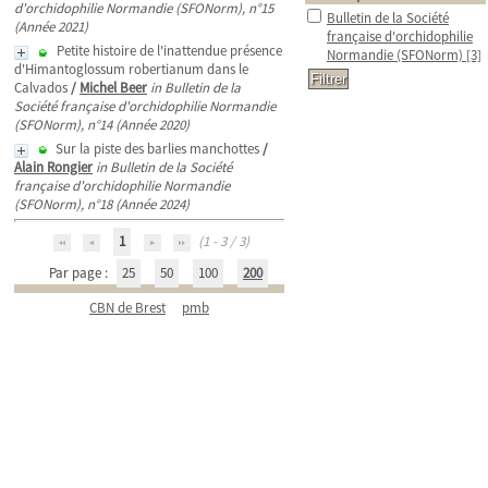
d'orchidophilie Normandie (SFONorm), n°15
Bulletin de la Société
(Année 2021)
française d'orchidophilie
Petite histoire de l'inattendue présence
Normandie (SFONorm)
[3]
d'Himantoglossum robertianum dans le
Calvados
/
Michel Beer
in Bulletin de la
Société française d'orchidophilie Normandie
(SFONorm), n°14 (Année 2020)
Sur la piste des barlies manchottes
/
Alain Rongier
in Bulletin de la Société
française d'orchidophilie Normandie
(SFONorm), n°18 (Année 2024)
1
(1 - 3 / 3)
Par page :
25
50
100
200
CBN de Brest
pmb