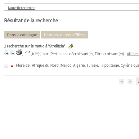
Nouvelle recherche
Résultat de la recherche
Dans le catalogue
Dans les sources affiliées
1
recherche sur le mot-clé
'Strelitzia'
trié(s) par
(Pertinence décroissant(e), Titre croissant(e))
Affiner
Flore de l'Afrique du Nord (Maroc, Algérie, Tunisie, Tripolitaine, Cyrénaïq