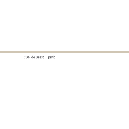
CBN de Brest
pmb