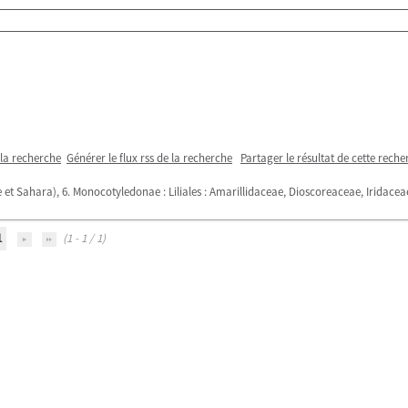
 la recherche
Générer le flux rss de la recherche
Partager le résultat de cette reche
ue et Sahara), 6. Monocotyledonae : Liliales : Amarillidaceae, Dioscoreaceae, Iridac
1
(1 - 1 / 1)