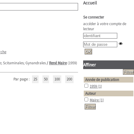
Accueil
Se connecter
accéder à votre compte de
lecteur
rche
eae; Scitaminales; Gynandrales
/
René Maire
(1959)
Affiner
Par page :
25
50
100
200
Année de publication
1959
[1]
Auteur
Maire
[1]