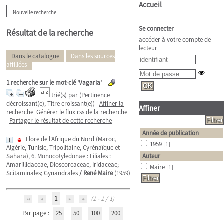
Accueil
Nouvelle recherche
Se connecter
Résultat de la recherche
accéder à votre compte de
lecteur
Dans le catalogue
Dans les sources
affiliées
1
recherche sur le mot-clé
'Vagaria'
trié(s) par
(Pertinence
décroissant(e), Titre croissant(e))
Affiner la
Affiner
recherche
Générer le flux rss de la recherche
Partager le résultat de cette recherche
Année de publication
Flore de l'Afrique du Nord (Maroc,
1959
[1]
Algérie, Tunisie, Tripolitaine, Cyrénaïque et
Sahara), 6. Monocotyledonae : Liliales :
Auteur
Amarillidaceae, Dioscoreaceae, Iridaceae;
Maire
[1]
Scitaminales; Gynandrales
/
René Maire
(1959)
1
(1 - 1 / 1)
Par page :
25
50
100
200