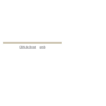
CBN de Brest
pmb