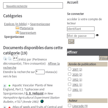
Accueil
Nouvelle recherche
Se connecter
Catégories
accéder à votre compte de
lecteur
Espèces (in biblio)
>
Sparganiaceae
Platanaria
Sparganium
Sparganiaceae
Documents disponibles dans cette
Affiner
catégorie (
19
)
trié(s) par
(Pertinence
décroissant(e), Titre croissant(e))
Affiner la
Année de publication
recherche
2007
[2]
Etendre la recherche sur
niveau(x)
2020
[2]
vers le bas
1952
[1]
1961
[1]
Aquatic Vascular Plants of New
England, Part 2. Typhaceae and
1981
[1]
Sparganiaceae
/
G. B. Hellquist
in New
[+]
Hampshire Agricultural Experiment Station
Auteur
Bulletin, n°517 (Année 1981)
Lieurade
[9]
Atlas of seeds and fruits of Central and