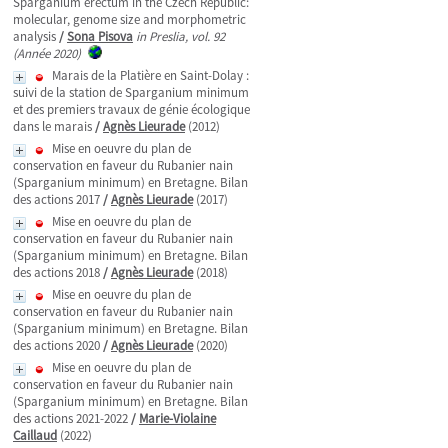
Sparganium erectum in the Czech Republic:
molecular, genome size and morphometric
analysis
/
Sona Pisova
in Preslia, vol. 92
(Année 2020)
Marais de la Platière en Saint-Dolay :
suivi de la station de Sparganium minimum
et des premiers travaux de génie écologique
dans le marais
/
Agnès Lieurade
(2012)
Mise en oeuvre du plan de
conservation en faveur du Rubanier nain
(Sparganium minimum) en Bretagne. Bilan
des actions 2017
/
Agnès Lieurade
(2017)
Mise en oeuvre du plan de
conservation en faveur du Rubanier nain
(Sparganium minimum) en Bretagne. Bilan
des actions 2018
/
Agnès Lieurade
(2018)
Mise en oeuvre du plan de
conservation en faveur du Rubanier nain
(Sparganium minimum) en Bretagne. Bilan
des actions 2020
/
Agnès Lieurade
(2020)
Mise en oeuvre du plan de
conservation en faveur du Rubanier nain
(Sparganium minimum) en Bretagne. Bilan
des actions 2021-2022
/
Marie-Violaine
Caillaud
(2022)