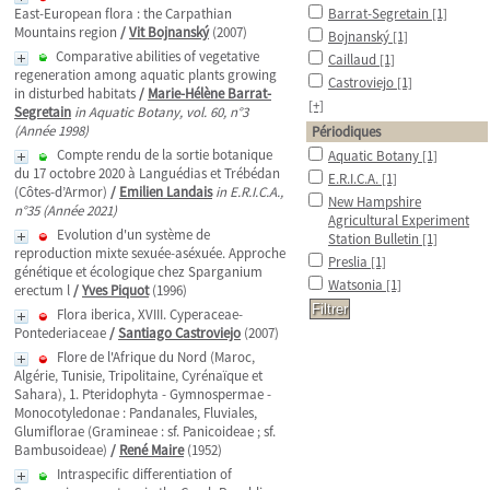
East-European flora : the Carpathian
Barrat-Segretain
[1]
Mountains region
/
Vit Bojnanský
(2007)
Bojnanský
[1]
Comparative abilities of vegetative
Caillaud
[1]
regeneration among aquatic plants growing
Castroviejo
[1]
in disturbed habitats
/
Marie-Hélène Barrat-
[+]
Segretain
in Aquatic Botany, vol. 60, n°3
(Année 1998)
Périodiques
Compte rendu de la sortie botanique
Aquatic Botany
[1]
du 17 octobre 2020 à Languédias et Trébédan
E.R.I.C.A.
[1]
(Côtes-d’Armor)
/
Emilien Landais
in E.R.I.C.A.,
New Hampshire
n°35 (Année 2021)
Agricultural Experiment
Evolution d'un système de
Station Bulletin
[1]
reproduction mixte sexuée-aséxuée. Approche
Preslia
[1]
génétique et écologique chez Sparganium
Watsonia
[1]
erectum l
/
Yves Piquot
(1996)
Flora iberica, XVIII. Cyperaceae-
Pontederiaceae
/
Santiago Castroviejo
(2007)
Flore de l'Afrique du Nord (Maroc,
Algérie, Tunisie, Tripolitaine, Cyrénaïque et
Sahara), 1. Pteridophyta - Gymnospermae -
Monocotyledonae : Pandanales, Fluviales,
Glumiflorae (Gramineae : sf. Panicoideae ; sf.
Bambusoideae)
/
René Maire
(1952)
Intraspecific differentiation of