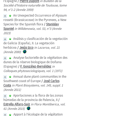
l'Espagne
/
Pierre Dupont
in Bulletin de la
Société d'histoire naturelle de Toulouse, tome
94, n°1-2 (Année 1959)
An Unexpected Occurrence of Alyssum
rossetii (Brassicaceae) in the Pyrenees, a New
Species for the Spanish flora
/
Stanislav
Spaniel
in Willdenowia, vol. 53, n°3 (Année
2023)
Análisis y clasificación de la vegetación
de Galicia (España), II. La vegetación
herbácea
/
Jesùs Izco
in Lazaroa, vol. 21
(Année 2000)
Analyse factorielle de la végétation des
dunes de la réserve biologique de Doñana
(Espagne)
/
F. González-Bernáldez
in
Colloques phytosociologiques, vol. 1 (1971)
Annual dune plant communities in the
Southwest coast of Europe
/
José Carlos
Costa
in Plant Biosystems, vol. 145, suppl. 1
(Année 2011)
Aportaciones a la flora de las zonas
húmedas de la provincia de Palencia, II
/
Estrella Alfaro-Saiz
in Flora Montiberica, vol.
61 (Année 2015)
Apport à l'écologie de la végétation