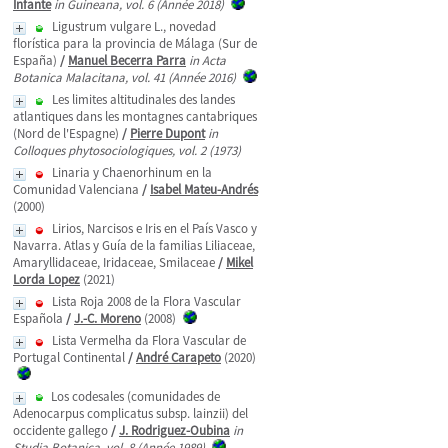
Infante
in Guineana, vol. 6 (Année 2018)
Ligustrum vulgare L., novedad
florística para la provincia de Málaga (Sur de
España)
/
Manuel Becerra Parra
in Acta
Botanica Malacitana, vol. 41 (Année 2016)
Les limites altitudinales des landes
atlantiques dans les montagnes cantabriques
(Nord de l'Espagne)
/
Pierre Dupont
in
Colloques phytosociologiques, vol. 2 (1973)
Linaria y Chaenorhinum en la
Comunidad Valenciana
/
Isabel Mateu-Andrés
(2000)
Lirios, Narcisos e Iris en el País Vasco y
Navarra. Atlas y Guía de la familias Liliaceae,
Amaryllidaceae, Iridaceae, Smilaceae
/
Mikel
Lorda Lopez
(2021)
Lista Roja 2008 de la Flora Vascular
Española
/
J.-C. Moreno
(2008)
Lista Vermelha da Flora Vascular de
Portugal Continental
/
André Carapeto
(2020)
Los codesales (comunidades de
Adenocarpus complicatus subsp. lainzii) del
occidente gallego
/
J. Rodriguez-Oubina
in
Studia Botanica, vol. 8 (Année 1989)