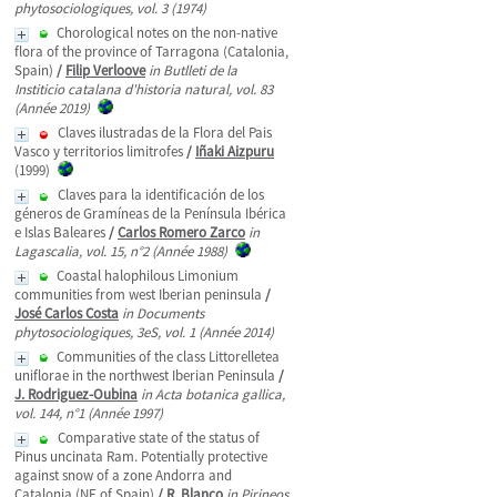
phytosociologiques, vol. 3 (1974)
Chorological notes on the non-native
flora of the province of Tarragona (Catalonia,
Spain)
/
Filip Verloove
in Butlleti de la
Institicio catalana d'historia natural, vol. 83
(Année 2019)
Claves ilustradas de la Flora del Pais
Vasco y territorios limitrofes
/
Iñaki Aizpuru
(1999)
Claves para la identificación de los
géneros de Gramíneas de la Península Ibérica
e Islas Baleares
/
Carlos Romero Zarco
in
Lagascalia, vol. 15, n°2 (Année 1988)
Coastal halophilous Limonium
communities from west Iberian peninsula
/
José Carlos Costa
in Documents
phytosociologiques, 3eS, vol. 1 (Année 2014)
Communities of the class Littorelletea
uniflorae in the northwest Iberian Peninsula
/
J. Rodriguez-Oubina
in Acta botanica gallica,
vol. 144, n°1 (Année 1997)
Comparative state of the status of
Pinus uncinata Ram. Potentially protective
against snow of a zone Andorra and
Catalonia (NE of Spain)
/
R. Blanco
in Pirineos