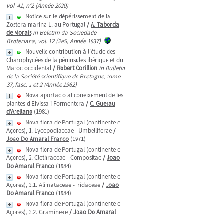
vol. 41, n°2 (Année 2020)
Notice sur le dépérissement de la
Zostera marina L. au Portugal
/
A. Taborda
de Morais
in Boletim da Sociedade
Broteriana, vol. 12 (2eS, Année 1937)
Nouvelle contribution à l'étude des
Charophycées de la péninsules ibérique et du
Maroc occidental
/
Robert Corillion
in Bulletin
de la Société scientifique de Bretagne, tome
37, fasc. 1 et 2 (Année 1962)
Nova aportacio al coneixement de les
plantes d'Eivissa i Formentera
/
C. Guerau
d'Arellano
(1981)
Nova flora de Portugal (continente e
Açores), 1. Lycopodiaceae - Umbelliferae
/
Joao Do Amaral Franco
(1971)
Nova flora de Portugal (continente e
Açores), 2. Clethraceae - Compositae
/
Joao
Do Amaral Franco
(1984)
Nova flora de Portugal (continente e
Açores), 3.1. Alimataceae - Iridaceae
/
Joao
Do Amaral Franco
(1984)
Nova flora de Portugal (continente e
Açores), 3.2. Gramineae
/
Joao Do Amaral