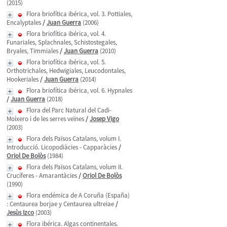
(2015)
Flora briofítica ibérica, vol. 3. Pottiales,
Encalyptales
/
Juan Guerra
(2006)
Flora briofítica ibérica, vol. 4.
Funariales, Splachnales, Schistostegales,
Bryales, Timmiales
/
Juan Guerra
(2010)
Flora briofítica ibérica, vol. 5.
Orthotrichales, Hedwigiales, Leucodontales,
Hookeriales
/
Juan Guerra
(2014)
Flora briofítica ibérica, vol. 6. Hypnales
/
Juan Guerra
(2018)
Flora del Parc Natural del Cadi-
Moixero i de les serres veïnes
/
Josep Vigo
(2003)
Flora dels Països Catalans, volum I.
Introducció. Licopodiàcies - Capparàcies
/
Oriol De Bolòs
(1984)
Flora dels Països Catalans, volum II.
Crucíferes - Amarantàcies
/
Oriol De Bolòs
(1990)
Flora endémica de A Coruña (España)
: Centaurea borjae y Centaurea ultreiae
/
Jesùs Izco
(2003)
Flora ibérica. Algas continentales.