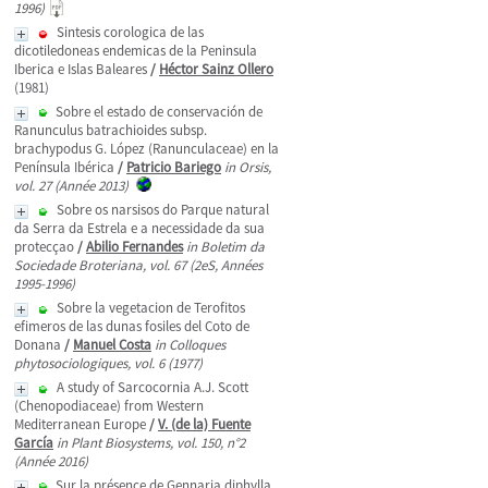
1996)
Sintesis corologica de las
dicotiledoneas endemicas de la Peninsula
Iberica e Islas Baleares
/
Héctor Sainz Ollero
(1981)
Sobre el estado de conservación de
Ranunculus batrachioides subsp.
brachypodus G. López (Ranunculaceae) en la
Península Ibérica
/
Patricio Bariego
in Orsis,
vol. 27 (Année 2013)
Sobre os narsisos do Parque natural
da Serra da Estrela e a necessidade da sua
protecçao
/
Abilio Fernandes
in Boletim da
Sociedade Broteriana, vol. 67 (2eS, Années
1995-1996)
Sobre la vegetacion de Terofitos
efimeros de las dunas fosiles del Coto de
Donana
/
Manuel Costa
in Colloques
phytosociologiques, vol. 6 (1977)
A study of Sarcocornia A.J. Scott
(Chenopodiaceae) from Western
Mediterranean Europe
/
V. (de la) Fuente
García
in Plant Biosystems, vol. 150, n°2
(Année 2016)
Sur la présence de Gennaria diphylla