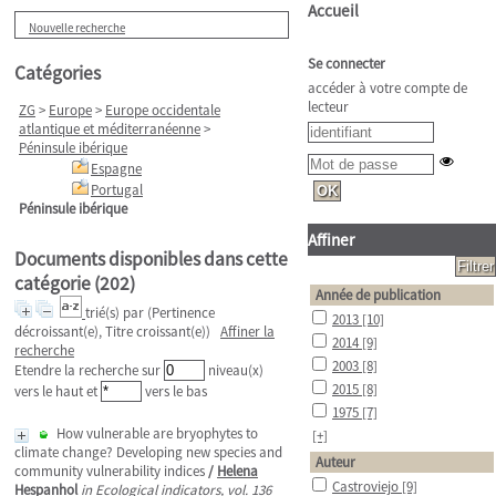
Accueil
Nouvelle recherche
Se connecter
Catégories
accéder à votre compte de
lecteur
ZG
>
Europe
>
Europe occidentale
atlantique et méditerranéenne
>
Péninsule ibérique
Espagne
Portugal
Péninsule ibérique
Affiner
Documents disponibles dans cette
catégorie (
202
)
Année de publication
trié(s) par
(Pertinence
2013
[10]
décroissant(e), Titre croissant(e))
Affiner la
2014
[9]
recherche
2003
[8]
Etendre la recherche sur
niveau(x)
2015
[8]
vers le haut et
vers le bas
1975
[7]
How vulnerable are bryophytes to
[+]
climate change? Developing new species and
Auteur
community vulnerability indices
/
Helena
Castroviejo
[9]
Hespanhol
in Ecological indicators, vol. 136