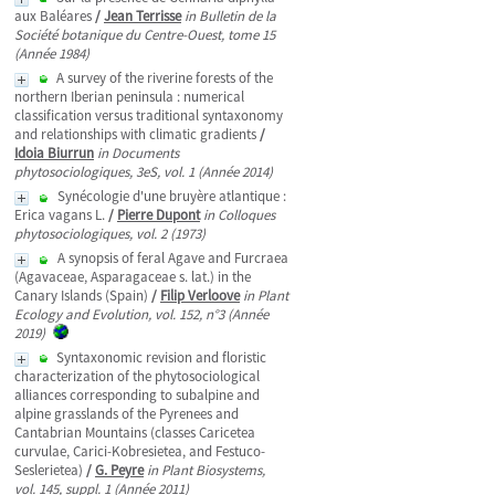
aux Baléares
/
Jean Terrisse
in Bulletin de la
Société botanique du Centre-Ouest, tome 15
(Année 1984)
A survey of the riverine forests of the
northern Iberian peninsula : numerical
classification versus traditional syntaxonomy
and relationships with climatic gradients
/
Idoia Biurrun
in Documents
phytosociologiques, 3eS, vol. 1 (Année 2014)
Synécologie d'une bruyère atlantique :
Erica vagans L.
/
Pierre Dupont
in Colloques
phytosociologiques, vol. 2 (1973)
A synopsis of feral Agave and Furcraea
(Agavaceae, Asparagaceae s. lat.) in the
Canary Islands (Spain)
/
Filip Verloove
in Plant
Ecology and Evolution, vol. 152, n°3 (Année
2019)
Syntaxonomic revision and floristic
characterization of the phytosociological
alliances corresponding to subalpine and
alpine grasslands of the Pyrenees and
Cantabrian Mountains (classes Caricetea
curvulae, Carici-Kobresietea, and Festuco-
Seslerietea)
/
G. Peyre
in Plant Biosystems,
vol. 145, suppl. 1 (Année 2011)