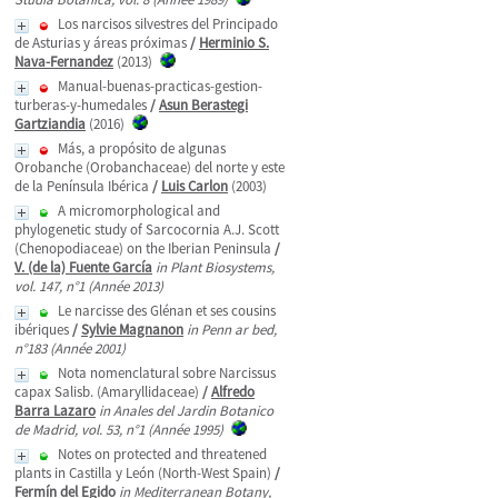
Los narcisos silvestres del Principado
de Asturias y áreas próximas
/
Herminio S.
Nava-Fernandez
(2013)
Manual-buenas-practicas-gestion-
turberas-y-humedales
/
Asun Berastegi
Gartziandia
(2016)
Más, a propósito de algunas
Orobanche (Orobanchaceae) del norte y este
de la Península Ibérica
/
Luis Carlon
(2003)
A micromorphological and
phylogenetic study of Sarcocornia A.J. Scott
(Chenopodiaceae) on the Iberian Peninsula
/
V. (de la) Fuente García
in Plant Biosystems,
vol. 147, n°1 (Année 2013)
Le narcisse des Glénan et ses cousins
ibériques
/
Sylvie Magnanon
in Penn ar bed,
n°183 (Année 2001)
Nota nomenclatural sobre Narcissus
capax Salisb. (Amaryllidaceae)
/
Alfredo
Barra Lazaro
in Anales del Jardin Botanico
de Madrid, vol. 53, n°1 (Année 1995)
Notes on protected and threatened
plants in Castilla y León (North-West Spain)
/
Fermín del Egido
in Mediterranean Botany,