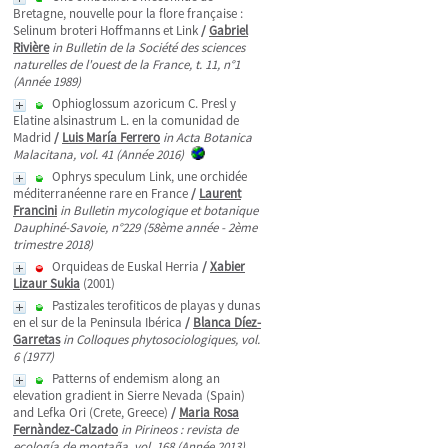
Bretagne, nouvelle pour la flore française :
Selinum broteri Hoffmanns et Link
/
Gabriel
Rivière
in Bulletin de la Société des sciences
naturelles de l'ouest de la France, t. 11, n°1
(Année 1989)
Ophioglossum azoricum C. Presl y
Elatine alsinastrum L. en la comunidad de
Madrid
/
Luis María Ferrero
in Acta Botanica
Malacitana, vol. 41 (Année 2016)
Ophrys speculum Link, une orchidée
méditerranéenne rare en France
/
Laurent
Francini
in Bulletin mycologique et botanique
Dauphiné-Savoie, n°229 (58ème année - 2ème
trimestre 2018)
Orquideas de Euskal Herria
/
Xabier
Lizaur Sukia
(2001)
Pastizales terofiticos de playas y dunas
en el sur de la Peninsula Ibérica
/
Blanca Díez-
Garretas
in Colloques phytosociologiques, vol.
6 (1977)
Patterns of endemism along an
elevation gradient in Sierre Nevada (Spain)
and Lefka Ori (Crete, Greece)
/
Maria Rosa
Fernàndez-Calzado
in Pirineos : revista de
ecología de montaña, vol. 168 (Année 2013)