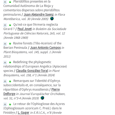
Pteridófitos presentes en la
Comunidad Autónoma de La Rioja y
comentarios dispersos sobre pteridófitos
peninsulares
/
Juan Alejandre Saenz
in Flora
Montiberica, vol. 30 (Année 2005)
Qu'est-ce que l'Armeria neglecta
Girard ?
/
Paul Jovet
in Boletim da Sociedade
Portuguesa de Ciências Naturais, 2eS, vol. 12
(Année 1968-1969)
Ravine forests (Tilio-Acerion) of the
Iberian Peninsula
/
Juan Antonio Campos
in
Plant Biosystems, vol. 145, suppl. 1 (Année
2011)
Redefining the phylogenetic
relationships of European Angelica (Apiaceae)
species
/
Claudia González-Toral
in Plant
Biosystems, vol. 158, n°1 (Année 2024)
Remarques sur l'identité d’Ophrys
suboccidentalis et, en conséquence, sur la
répartition d’Ophrys massiliensis
/
Pierre
Delforge
in Journal Europäischer Orchideen,
vol. 51, n°3-4 (Année 2019)
Le retour de l'Ophioglosse des Açores
(Ophioglossum azoricum C. Presl.) dans le
Finistère
/
L. Gager
in E.R.I.C.A., n°8 (Année