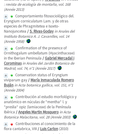
: revista de ecología de montaña, vol. 168
(Année 2013)
Comportamiento fitosociológico del.
Eryngium corniculatum Lam. y de otras
especies de Phragmitetea e Isoeto-
Nanojuncetea
/
S. Rivas-Goday
in Anales del
Instituto Botanico A. J. Cavanilles, vol. 14
(Année 1958)
Confirmation of the presence of
Ornithogalum umbellatum (Hyacinthaceae)
in the Iberian Peninsula
/
Gabriel Mercadal i
Corominas
in Anales del Jardin Botanico de
Madrid, vol. 74, n°1 (Année 2017)
Conservation status of Eryngium
viviparum gay
/
María Inmaculada Romero
Buján
in Acta botanica gallica, vol. 151, n°1
(Année 2004)
Contribución al estudio morfológico y
anatómico en núculas de "mentha" l. y
"preslia" opiz (lamiaceae) de la Península
Ibérica
/
Angeles Martin Mosquero
in Acta
Botanica Malacitana, vol. 28 (Année 2003)
Contribuciones al conocimiento de la
flora cantabrica, VIII
/
Luis Carlon
(2010)