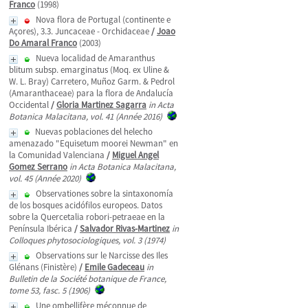
Franco
(1998)
Nova flora de Portugal (continente e
Açores), 3.3. Juncaceae - Orchidaceae
/
Joao
Do Amaral Franco
(2003)
Nueva localidad de Amaranthus
blitum subsp. emarginatus (Moq. ex Uline &
W. L. Bray) Carretero, Muñoz Garm. & Pedrol
(Amaranthaceae) para la flora de Andalucía
Occidental
/
Gloria Martinez Sagarra
in Acta
Botanica Malacitana, vol. 41 (Année 2016)
Nuevas poblaciones del helecho
amenazado "Equisetum moorei Newman" en
la Comunidad Valenciana
/
Miguel Angel
Gomez Serrano
in Acta Botanica Malacitana,
vol. 45 (Année 2020)
Observationes sobre la sintaxonomía
de los bosques acidófilos europeos. Datos
sobre la Quercetalia robori-petraeae en la
Península Ibérica
/
Salvador Rivas-Martinez
in
Colloques phytosociologiques, vol. 3 (1974)
Observations sur le Narcisse des Iles
Glénans (Finistère)
/
Emile Gadeceau
in
Bulletin de la Société botanique de France,
tome 53, fasc. 5 (1906)
Une ombellifère méconnue de