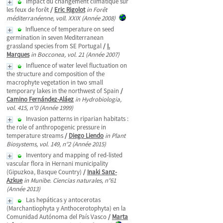
Impact du changement climatique sur
les feux de forêt
/
Eric Rigolot
in Forêt
méditerranéenne, voll. XXIX (Année 2008)
Influence of temperature on seed
germination in seven Mediterranean
grassland species from SE Portugal
/
I.
Marques
in Bocconea, vol. 21 (Année 2007)
Influence of water level fluctuation on
the structure and composition of the
macrophyte vegetation in two small
temporary lakes in the northwest of Spain
/
Camino Fernández-Aláez
in Hydrobiologia,
vol. 415, n°0 (Année 1999)
Invasion patterns in riparian habitats :
the role of anthropogenic pressure in
temperature streams
/
Diego Liendo
in Plant
Biosystems, vol. 149, n°2 (Année 2015)
Inventory and mapping of red-listed
vascular flora in Hernani municipality
(Gipuzkoa, Basque Country)
/
Inaki Sanz-
Azkue
in Munibe. Ciencias naturales, n°61
(Année 2013)
Las hepáticas y antocerotas
(Marchantiophyta y Anthocerotophyta) en la
Comunidad Autónoma del País Vasco
/
Marta