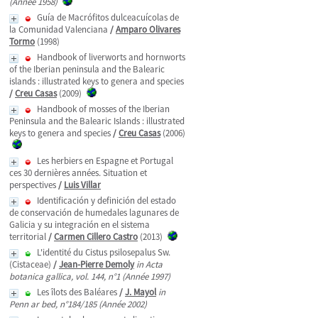
(Année 1958)
Guía de Macrófitos dulceacuícolas de
la Comunidad Valenciana
/
Amparo Olivares
Tormo
(1998)
Handbook of liverworts and hornworts
of the Iberian peninsula and the Balearic
islands : illustrated keys to genera and species
/
Creu Casas
(2009)
Handbook of mosses of the Iberian
Peninsula and the Balearic Islands : illustrated
keys to genera and species
/
Creu Casas
(2006)
Les herbiers en Espagne et Portugal
ces 30 dernières années. Situation et
perspectives
/
Luis Villar
Identificación y definición del estado
de conservación de humedales lagunares de
Galicia y su integración en el sistema
territorial
/
Carmen Cillero Castro
(2013)
L'identité du Cistus psilosepalus Sw.
(Cistaceae)
/
Jean-Pierre Demoly
in Acta
botanica gallica, vol. 144, n°1 (Année 1997)
Les îlots des Baléares
/
J. Mayol
in
Penn ar bed, n°184/185 (Année 2002)