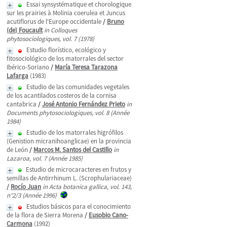
Essai synsystématique et chorologique
sur les prairies à Molinia coerulea et Juncus
acutiflorus de l'Europe occidentale
/
Bruno
(de) Foucault
in Colloques
phytosociologiques, vol. 7 (1978)
Estudio florístico, ecológico y
fitosociológico de los matorrales del sector
Ibérico-Soriano
/
María Teresa Tarazona
Lafarga
(1983)
Estudio de las comunidades vegetales
de los acantilados costeros de la cornisa
cantabrica
/
José Antonio Fernández Prieto
in
Documents phytosociologiques, vol. 8 (Année
1984)
Estudio de los matorrales higrófilos
(Genistion micranihoanglicae) en la provincia
de León
/
Marcos M. Santos del Castillo
in
Lazaroa, vol. 7 (Année 1985)
Estudio de microcaracteres en frutos y
semillas de Antirrhinum L. (Scrophulariaceae)
/
Rocío Juan
in Acta botanica gallica, vol. 143,
n°2/3 (Année 1996)
Estudios básicos para el conocimiento
de la flora de Sierra Morena
/
Eusobio Cano-
Carmona
(1992)