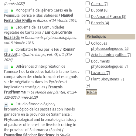
(Année 2022)
Guerra
[7]
Monografia del género Carex en la
Dupont
[6]
Peninsula ibérica e Islas Baleares
/
Manuel
Do Amaral Franco
[5]
Fernandez Rivilla
in Ruizia, n°14 (Année 1994)
Barcelo
[4]
Esquema de las Comunidades
[+]
vegetales de Cantabria
/
Enrique Loriente
Périodiques
Escallada
in Documents phytosociologiques,
vol. 5 (Année 1981)
Colloques
phytosociologiques
[16]
Combattre le feu par le feu
/
Romain
Chauvet
in Quatre-temps, vol. 48, n°2 (Eté
Acta botanica gallica
[7]
2024)
Documents
Différences d'interprétation de
phytosociologiques
[7]
l'annexe 1 de la directive habitats faune flore :
Lazaroa
[7]
comparaison des choix français et espagnols
Plant Biosystems
[7]
sur les végétations dans les Pyrénées et
[+]
implications stratégiques
/
François
Prud'homme
in Le Monde des plantes, n°524-
525-526 (Année 2018)
Estudio fitosociológico y
bromatológico de los pastizales con interés
ganadero en la provincia de Salamanca :
Phytosociological and bromatological study
of pastures of interest for livestock raising in
the province of Salamanca (Spain)
/
Evangelina Sánchez Rodríguez
in Studia