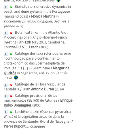
gallica, vol. 156, n°1 (Année 2009)
Bioindicators of erosive dynamics in
beach and dune systems in the Portuguese
mainland coast
/
Mónica Martins
in
Documents phytosociologiques, 3eS, vol. 1
(Année 2014)
Botanical links in the Atlantic Arc :
Proceedings of an Anglo-Hiberno-French
meeting (8th-12th May 2003, Camborne,
Cornwall)
/
S. J. Leach
(2006)
Catálogo dos taxa referidos na série
"contribuiçao para o conhecimento
citotaxonómico das Spermatophyta de
Portugal." 1 [...] 1- Gramineae
/
Margarida
Queirós
in Lagascalia, vol. 15, n°1 (Année
1988)
Catálogo de la Flora Vascular de
Cantabria
/
Juan Antonio Duran
(2014)
Catálogo provisional de los
macromicetos (SETAS) de Asturias
/
Enrique
Rubio Dominguez
(2006)
Le chêne tauzin (Quercus pyranaica
Willd.) et la végétation associée dans la
province de Santander (Nord de l'Espagne)
/
Pierre Dupont
in Colloques