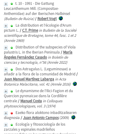
t. 10 - 1991 - Die Gattung
Leucanthemum Mill. (Compositae-
Anthemidae) auf der Iberischen Halbinsel
(Bulletin de Ruizia)
/
Robert Vogt
La distribution et l'écologie d'Arum
pictum L.
/
C.T. Prime
in Bulletin de la Société
scientifique de Bretagne, tome 44, fasc. 1 et 2
(Année 1969)
Distribution of the subspecies of Viola
palustris L. in the Iberian Peninsula
/
María
Ángeles Fernández Casado
in Boletín de
ciencias y tecnología, n°56 (Année 2022)
Dos Astragalus L. (Leguminosae) a
añadir a la flora de la comunidad de Madrid
/
Juan Manuel Martínez Labarga
in Acta
Botanica Malacitana, vol. 41 (Année 2016)
Le dynamisme de l'Ilici-Fagion et du
Quercion pyrenaicae dans la Cordillère
centrale
/
Manuel Costa
in Colloques
phytosociologiques, vol. 3 (1974)
Eaeko flora aloktono inbaditzailearen
diagnosia
/
Juan Antonio Campos
(2009)
Ecología y fitosociología de los
zarzales y espinales madrileños