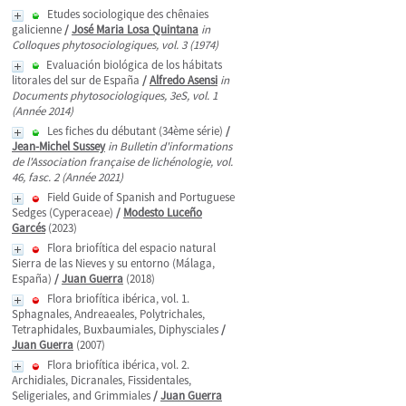
Etudes sociologique des chênaies
galicienne
/
José Maria Losa Quintana
in
Colloques phytosociologiques, vol. 3 (1974)
Evaluación biológica de los hábitats
litorales del sur de España
/
Alfredo Asensi
in
Documents phytosociologiques, 3eS, vol. 1
(Année 2014)
Les fiches du débutant (34ème série)
/
Jean-Michel Sussey
in Bulletin d'informations
de l'Association française de lichénologie, vol.
46, fasc. 2 (Année 2021)
Field Guide of Spanish and Portuguese
Sedges (Cyperaceae)
/
Modesto Luceño
Garcés
(2023)
Flora briofítica del espacio natural
Sierra de las Nieves y su entorno (Málaga,
España)
/
Juan Guerra
(2018)
Flora briofítica ibérica, vol. 1.
Sphagnales, Andreaeales, Polytrichales,
Tetraphidales, Buxbaumiales, Diphysciales
/
Juan Guerra
(2007)
Flora briofítica ibérica, vol. 2.
Archidiales, Dicranales, Fissidentales,
Seligeriales, and Grimmiales
/
Juan Guerra