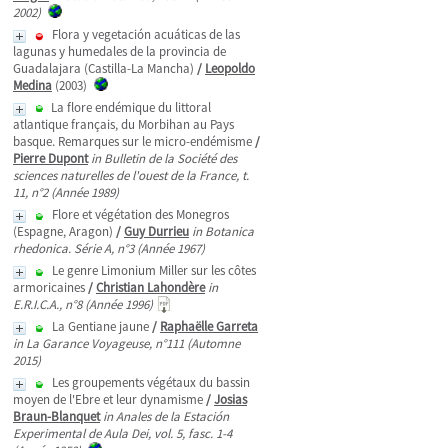
2002)
Flora y vegetación acuáticas de las
lagunas y humedales de la provincia de
Guadalajara (Castilla-La Mancha)
/
Leopoldo
Medina
(2003)
La flore endémique du littoral
atlantique français, du Morbihan au Pays
basque. Remarques sur le micro-endémisme
/
Pierre Dupont
in Bulletin de la Société des
sciences naturelles de l'ouest de la France, t.
11, n°2 (Année 1989)
Flore et végétation des Monegros
(Espagne, Aragon)
/
Guy Durrieu
in Botanica
rhedonica. Série A, n°3 (Année 1967)
Le genre Limonium Miller sur les côtes
armoricaines
/
Christian Lahondère
in
E.R.I.C.A., n°8 (Année 1996)
La Gentiane jaune
/
Raphaëlle Garreta
in La Garance Voyageuse, n°111 (Automne
2015)
Les groupements végétaux du bassin
moyen de l'Ebre et leur dynamisme
/
Josias
Braun-Blanquet
in Anales de la Estación
Experimental de Aula Dei, vol. 5, fasc. 1-4