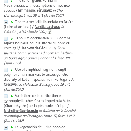
The lichen genus Porina in
Macaronesia, with descriptions of two new
species
/
Emmanuël Sérusiaux
in The
Lichenologist, vol. 39, n°1 (Année 2007)
Thorella verticillatinundata en Brière
(Loire-Atlantique)
/
Aurélia Lachaud
in
E.R.I.C.A., n°15 (Année 2001)
Trifolium occidentale D. E. Coombe,
espèce nouvelle pour le littoral du nord du
Portugal
/
Jean-Marie Géhu
in De flora
lusitana commentarii : ad normam herbarii
stationis agronomicae nationalis, fasc. XIX
(Juin 1973)
Use of amplified fragment length
polymorphism markers to assess genetic
diversity of Lolium species from Portugal
/
A.
Cresswell
in Molecular Ecology, vol. 10, n°1
(Année 2001)
Variations de la cortication et
gymnophyllie chez Chara imperfecta A. br.
(Charophycées) de la péninsule ibérique
/
Micheline Guerlesquin
in Bulletin de la Société
scientifique de Bretagne, tome 37, fasc. 1 et 2
(Année 1962)
La vegetación del Principado de