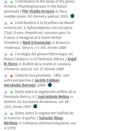
Contribution to the study of the genus
Armeria (Plumbaginaceae) in the Italian
peninsula
/
Pier Virgilio Arrigoni
in Flora
mediterranea, NS (Numéro spécial, 2015)
Contributions à la bryoflore du Massif
armoricain, 3. Aphanolejenea microscopica
(Tayl.) Evans (Hepaticae), nouveau pour la
France, à Huelgoat et à Saint-Herbot
(Finistère)
/
René Schumacker
in Botanica
rhedonica. Série A, n°1 (NS, Année 1988)
Corologia del gènere Petrorhagia als
Països Catalans i a la Península Ibèrica
/
Angel
M. Romo
in Butlleti de la Institicio catalana
d'historia natural, vol. 57 (Année 1989)
Cultures marginalisées - 1492 : une
autre perspective
/
Jacinto Esteban
Hernández Bermejo
(1994)
Datos sobre la vegetación anfibia de la
Península Ibérica, II
/
José Antonio Molina
in
Boletim da Sociedade Broteriana, vol. 68
(2eS, Année 1997)
Datos sobre la vegetacion halifola de
la mancha (España)
/
Salvador Rivas-
Martinez
in Colloques phytosociologiques, vol.
4 (1975)