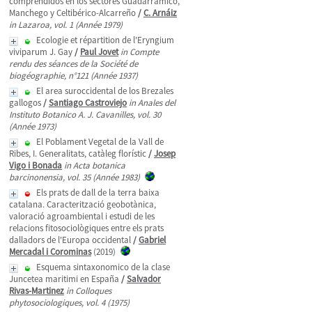
comprendidos en los sectores Guadarrámico,
Manchego y Celtibérico-Alcarreño
/
C. Arnáiz
in Lazaroa, vol. 1 (Année 1979)
Ecologie et répartition de l'Eryngium
viviparum J. Gay
/
Paul Jovet
in Compte
rendu des séances de la Société de
biogéographie, n°121 (Année 1937)
El area suroccidental de los Brezales
gallogos
/
Santiago Castroviejo
in Anales del
Instituto Botanico A. J. Cavanilles, vol. 30
(Année 1973)
El Poblament Vegetal de la Vall de
Ribes, I. Generalitats, catàleg florístic
/
Josep
Vigo i Bonada
in Acta botanica
barcinonensia, vol. 35 (Année 1983)
Els prats de dall de la terra baixa
catalana. Caracterització geobotànica,
valoració agroambiental i estudi de les
relacions fitosociològiques entre els prats
dalladors de l'Europa occidental
/
Gabriel
Mercadal i Corominas
(2019)
Esquema sintaxonomico de la clase
Juncetea maritimi en España
/
Salvador
Rivas-Martinez
in Colloques
phytosociologiques, vol. 4 (1975)