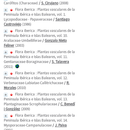
Carófitos (Characeae)
/
S. Cirujano
(2008)
Flora iberica : Plantas vasculares de la
Peninsula Ibérica e Islas Baleares, vol. 1.
Lycopodiaceae - Papaveraceae
/
Santiago
Castroviejo
(1986)
Flora iberica : Plantas vasculares de la
Peninsula Ibérica e Islas Baleares, vol. 10.
Araliaceae-Umbelliferae
/
Gonzalo Nieto
Feliner
(2003)
Flora iberica : Plantas vasculares de la
Peninsula Ibérica e Islas Baleares, vol. 11.
Gentianaceae-Boraginaceae
/
S. Talavera
(2011)
Flora iberica : Plantas vasculares de la
Peninsula Ibérica e Islas Baleares, vol. 12.
Verbenaceae-Labiatae-Callitrichaceae
/
R.
Morales
(2010)
Flora iberica : Plantas vasculares de la
Peninsula Ibérica e Islas Baleares, vol. 13.
Plantaginaceae-Scrophulariaceae
/
C. Benedí
i Gonzàlez
(2009)
Flora iberica : Plantas vasculares de la
Peninsula Ibérica e Islas Baleares, vol. 14.
Myoporaceae-Campanulaceae
/
J. Paiva