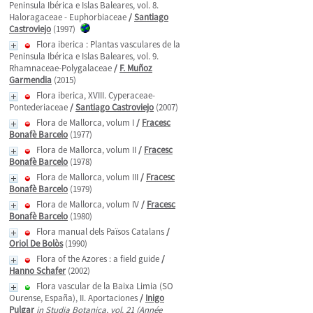
Peninsula Ibérica e Islas Baleares, vol. 8.
Haloragaceae - Euphorbiaceae
/
Santiago
Castroviejo
(1997)
Flora iberica : Plantas vasculares de la
Peninsula Ibérica e Islas Baleares, vol. 9.
Rhamnaceae-Polygalaceae
/
F. Muñoz
Garmendia
(2015)
Flora iberica, XVIII. Cyperaceae-
Pontederiaceae
/
Santiago Castroviejo
(2007)
Flora de Mallorca, volum I
/
Fracesc
Bonafè Barcelo
(1977)
Flora de Mallorca, volum II
/
Fracesc
Bonafè Barcelo
(1978)
Flora de Mallorca, volum III
/
Fracesc
Bonafè Barcelo
(1979)
Flora de Mallorca, volum IV
/
Fracesc
Bonafè Barcelo
(1980)
Flora manual dels Països Catalans
/
Oriol De Bolòs
(1990)
Flora of the Azores : a field guide
/
Hanno Schafer
(2002)
Flora vascular de la Baixa Limia (SO
Ourense, España), II. Aportaciones
/
Inigo
Pulgar
in Studia Botanica, vol. 21 (Année