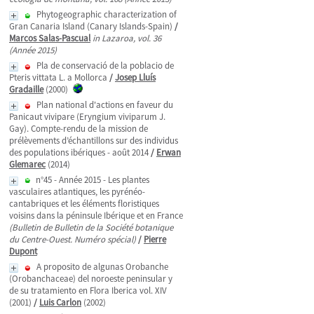
Phytogeographic characterization of
Gran Canaria Island (Canary Islands-Spain)
/
Marcos Salas-Pascual
in Lazaroa, vol. 36
(Année 2015)
Pla de conservació de la poblacio de
Pteris vittata L. a Mollorca
/
Josep Lluís
Gradaille
(2000)
Plan national d'actions en faveur du
Panicaut vivipare (Eryngium viviparum J.
Gay). Compte-rendu de la mission de
prélèvements d’échantillons sur des individus
des populations ibériques - août 2014
/
Erwan
Glemarec
(2014)
n°45 - Année 2015 - Les plantes
vasculaires atlantiques, les pyrénéo-
cantabriques et les éléments floristiques
voisins dans la péninsule Ibérique et en France
(Bulletin de Bulletin de la Société botanique
du Centre-Ouest. Numéro spécial)
/
Pierre
Dupont
A proposito de algunas Orobanche
(Orobanchaceae) del noroeste peninsular y
de su tratamiento en Flora Iberica vol. XIV
(2001)
/
Luis Carlon
(2002)