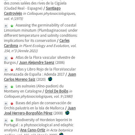
des zones salées des rives de la Cigüela
(Ciudad Real - Espagne)
/
Santiago
Castroviejo
in Colloques phytosociologiques,
vol. 4 (1975)
Assessing the germinability of coastal
Limonium minutum (Plumbaginaceae) under
different temperature and salinity conditions:
implications for its conservation
/
Carles
Cardona
in Plant Ecology and Evolution, vol.
154, n°3 (Année 2021)
Atlas de la Flora vascular silvestre de
Burgos
/
Juan Alejandre Saenz
(2006)
Atlas y Libro Rojo de la FloraVascular
Amenazada de España : Adenda 2017
/
Juan
Carlos Moreno Saiz
(2020)
Les aulnaies (Alno-padion) du
Montseny en Catalogne
/
Oriol De Bolòs
in
Colloques phytosociologiques, vol. 9 (1980)
Bases del plan de conservación de
Orchis palustris en la Isla de Mallorca
/
Juan
José Herrero-Borgoñón Pérez
(2008)
Biodiversity of Hordeion leporini in
Portugal : a phytosociological and edaphic
analysis
/
Ana Cano-Ortiz
in Acta botanica