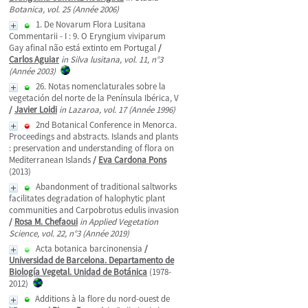
Botanica, vol. 25 (Année 2006)
1. De Novarum Flora Lusitana
Commentarii - I : 9. O Eryngium viviparum
Gay afinal não está extinto em Portugal
/
Carlos Aguiar
in Silva lusitana, vol. 11, n°3
(Année 2003)
26. Notas nomenclaturales sobre la
vegetación del norte de la Península Ibérica, V
/
Javier Loidi
in Lazaroa, vol. 17 (Année 1996)
2nd Botanical Conference in Menorca.
Proceedings and abstracts. Islands and plants
: preservation and understanding of flora on
Mediterranean Islands
/
Eva Cardona Pons
(2013)
Abandonment of traditional saltworks
facilitates degradation of halophytic plant
communities and Carpobrotus edulis invasion
/
Rosa M. Chefaoui
in Applied Vegetation
Science, vol. 22, n°3 (Année 2019)
Acta botanica barcinonensia
/
Universidad de Barcelona. Departamento de
Biología Vegetal. Unidad de Botánica
(1978-
2012)
Additions à la flore du nord-ouest de