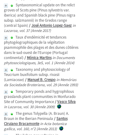
Syntaxonomical update on the relict
groves of Scots pine (Pinus sylvestris var.
iberica) and Spanish black pine (Pinus nigra
subsp. salzmannii) in the Gredos range
(central Spain)
/
José Antonio Lopez-Saez
in
Lazaroa, vol. 37 (Année 2017)
Taux d'endémicité et tendances
phytogéographiques de la végétation
psammophile des plages et des dunes côtières
dans le sud-ouest de l'Europe (Portugal
continental)
/
Mónica Martins
in Documents
phytosociologiques, 3eS, vol. 1 (Année 2014)
Taxonomy and phytosociology of
Teucrium buxifolium subsp. rivasii
(Lamiaceae)
/
Manuel B. Crespo
in Memórias
da Sociedade Broteriana, vol. 29 (Année 1993)
Temporary ponds and hygrophilous
grasslands plant communities in Monfurado
Site of Community Importance
/
Vasco Silva
in Lazaroa, vol. 30 (Année 2009)
The genus Tolypella (A. Braun) A.
Braun in the Iberian Peninsula
/
Santos
Cirujano Bracamonte
in Acta botanica
gallica, vol. 160, n°2 (Année 2013)