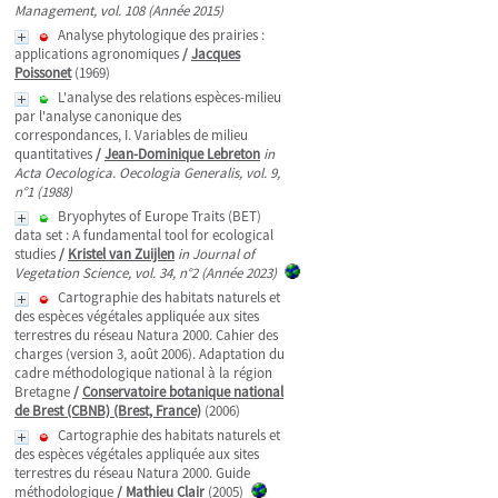
Management, vol. 108 (Année 2015)
Analyse phytologique des prairies :
applications agronomiques
/
Jacques
Poissonet
(1969)
L'analyse des relations espèces-milieu
par l'analyse canonique des
correspondances, I. Variables de milieu
quantitatives
/
Jean-Dominique Lebreton
in
Acta Oecologica. Oecologia Generalis, vol. 9,
n°1 (1988)
Bryophytes of Europe Traits (BET)
data set : A fundamental tool for ecological
studies
/
Kristel van Zuijlen
in Journal of
Vegetation Science, vol. 34, n°2 (Année 2023)
Cartographie des habitats naturels et
des espèces végétales appliquée aux sites
terrestres du réseau Natura 2000. Cahier des
charges (version 3, août 2006). Adaptation du
cadre méthodologique national à la région
Bretagne
/
Conservatoire botanique national
de Brest (CBNB) (Brest, France)
(2006)
Cartographie des habitats naturels et
des espèces végétales appliquée aux sites
terrestres du réseau Natura 2000. Guide
méthodologique
/
Mathieu Clair
(2005)