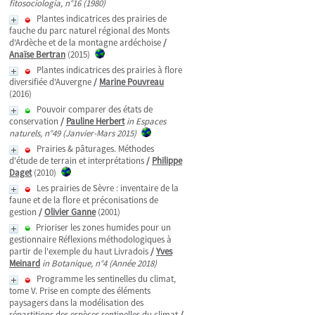
fitosociologia, n°16 (1980)
Plantes indicatrices des prairies de
fauche du parc naturel régional des Monts
d'Ardèche et de la montagne ardéchoise
/
Anaïse Bertran
(2015)
Plantes indicatrices des prairies à flore
diversifiée d'Auvergne
/
Marine Pouvreau
(2016)
Pouvoir comparer des états de
conservation
/
Pauline Herbert
in Espaces
naturels, n°49 (Janvier-Mars 2015)
Prairies & pâturages. Méthodes
d'étude de terrain et interprétations
/
Philippe
Daget
(2010)
Les prairies de Sèvre : inventaire de la
faune et de la flore et préconisations de
gestion
/
Olivier Ganne
(2001)
Prioriser les zones humides pour un
gestionnaire Réflexions méthodologiques à
partir de l'exemple du haut Livradois
/
Yves
Meinard
in Botanique, n°4 (Année 2018)
Programme les sentinelles du climat,
tome V. Prise en compte des éléments
paysagers dans la modélisation des
répartitions des espèces sentinelles du climat
/