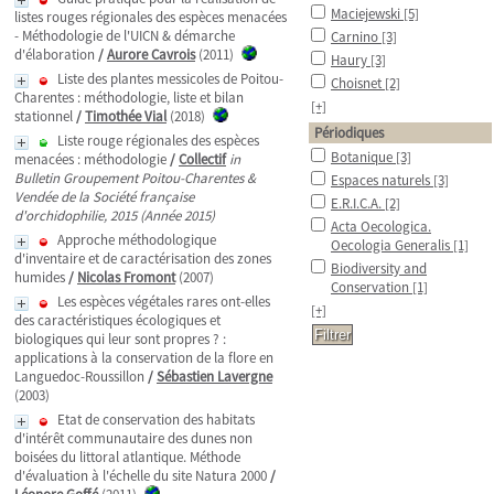
Maciejewski
[5]
listes rouges régionales des espèces menacées
- Méthodologie de l'UICN & démarche
Carnino
[3]
d'élaboration
/
Aurore Cavrois
(2011)
Haury
[3]
Liste des plantes messicoles de Poitou-
Choisnet
[2]
Charentes : méthodologie, liste et bilan
[+]
stationnel
/
Timothée Vial
(2018)
Périodiques
Liste rouge régionales des espèces
Botanique
[3]
menacées : méthodologie
/
Collectif
in
Bulletin Groupement Poitou-Charentes &
Espaces naturels
[3]
Vendée de la Société française
E.R.I.C.A.
[2]
d'orchidophilie, 2015 (Année 2015)
Acta Oecologica.
Approche méthodologique
Oecologia Generalis
[1]
d'inventaire et de caractérisation des zones
Biodiversity and
humides
/
Nicolas Fromont
(2007)
Conservation
[1]
Les espèces végétales rares ont-elles
[+]
des caractéristiques écologiques et
biologiques qui leur sont propres ? :
applications à la conservation de la flore en
Languedoc-Roussillon
/
Sébastien Lavergne
(2003)
Etat de conservation des habitats
d'intérêt communautaire des dunes non
boisées du littoral atlantique. Méthode
d'évaluation à l'échelle du site Natura 2000
/