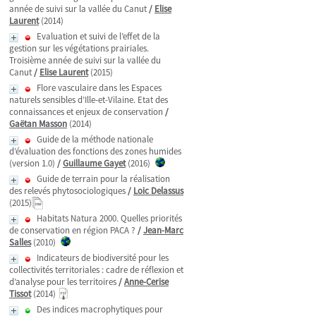
année de suivi sur la vallée du Canut
/
Elise
Laurent
(2014)
Evaluation et suivi de l’effet de la
gestion sur les végétations prairiales.
Troisième année de suivi sur la vallée du
Canut
/
Elise Laurent
(2015)
Flore vasculaire dans les Espaces
naturels sensibles d’Ille-et-Vilaine. Etat des
connaissances et enjeux de conservation
/
Gaëtan Masson
(2014)
Guide de la méthode nationale
d’évaluation des fonctions des zones humides
(version 1.0)
/
Guillaume Gayet
(2016)
Guide de terrain pour la réalisation
des relevés phytosociologiques
/
Loic Delassus
(2015)
Habitats Natura 2000. Quelles priorités
de conservation en région PACA ?
/
Jean-Marc
Salles
(2010)
Indicateurs de biodiversité pour les
collectivités territoriales : cadre de réflexion et
d’analyse pour les territoires
/
Anne-Cerise
Tissot
(2014)
Des indices macrophytiques pour