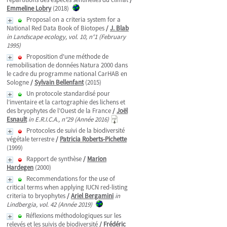
Emmeline Lobry
(2018)
Proposal on a criteria system for a
National Red Data Book of Biotopes
/
J. Blab
in Landscape ecology, vol. 10, n°1 (February
1995)
Proposition d'une méthode de
remobilisation de données Natura 2000 dans
le cadre du programme national CarHAB en
Sologne
/
Sylvain Bellenfant
(2015)
Un protocole standardisé pour
l’inventaire et la cartographie des lichens et
des bryophytes de l’Ouest de la France
/
Joël
Esnault
in E.R.I.C.A., n°29 (Année 2016)
Protocoles de suivi de la biodiversité
végétale terrestre
/
Patricia Roberts-Pichette
(1999)
Rapport de synthèse
/
Marion
Hardegen
(2000)
Recommendations for the use of
critical terms when applying IUCN red-listing
criteria to bryophytes
/
Ariel Bergamini
in
Lindbergia, vol. 42 (Année 2019)
Réflexions méthodologiques sur les
relevés et les suivis de biodiversité
/
Frédéric