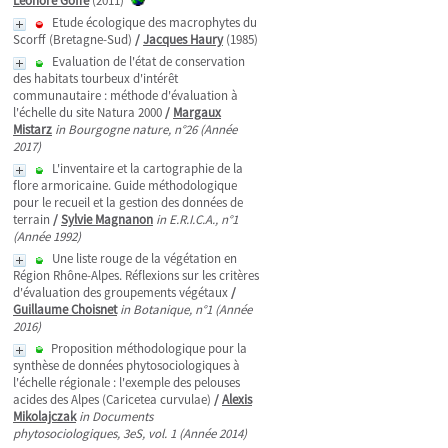
Léonore Goffé
(2011)
Etude écologique des macrophytes du
Scorff (Bretagne-Sud)
/
Jacques Haury
(1985)
Evaluation de l'état de conservation
des habitats tourbeux d'intérêt
communautaire : méthode d'évaluation à
l'échelle du site Natura 2000
/
Margaux
Mistarz
in Bourgogne nature, n°26 (Année
2017)
L'inventaire et la cartographie de la
flore armoricaine. Guide méthodologique
pour le recueil et la gestion des données de
terrain
/
Sylvie Magnanon
in E.R.I.C.A., n°1
(Année 1992)
Une liste rouge de la végétation en
Région Rhône-Alpes. Réflexions sur les critères
d'évaluation des groupements végétaux
/
Guillaume Choisnet
in Botanique, n°1 (Année
2016)
Proposition méthodologique pour la
synthèse de données phytosociologiques à
l'échelle régionale : l'exemple des pelouses
acides des Alpes (Caricetea curvulae)
/
Alexis
Mikolajczak
in Documents
phytosociologiques, 3eS, vol. 1 (Année 2014)