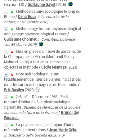
(version 1.0)
/
Guillaume Gayet
(2016)
Méthode de suivi écologique le long du
Rhône
/
Denis Roux
in Le courrier de la
nature, n°310 (Année 2018)
Methodology for symphytosociological
and geosymphytosociological releves
/
Guillaume Choisnet
in Contributii botanice,
vol. 54 (Année 2019)
Mise en place d'un suivi de parcelles de
la Champagne de Méron (Montreuil-Bellay -
Maine-et-Loire) à fort enjeu messicoles :
objectifs et méthode
/
Cécile Mesnage
(2023)
Note méthodologique sur
l’établissement de listes de plantes indicatrices
dans les surfaces herbagères de Normandie
/
Eric Bastien
(2023)
2eS, n°1 - Décembre 1986 - Petit
manuel d'initiation à la phytosociologie
sigmatiste
(Bulletin de Mémoires de la Société
linnéenne du Nord de la France)
/
Bruno (de)
Foucault
La phytosociologie d'aujourd'hui :
méthodes et orientations
/
Jean-Marie Géhu
in Notiziario della Società italiana di