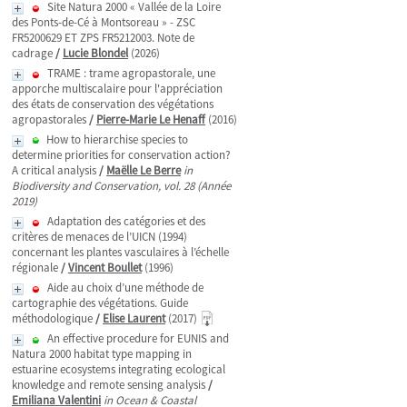
Site Natura 2000 « Vallée de la Loire
des Ponts-de-Cé à Montsoreau » - ZSC
FR5200629 ET ZPS FR5212003. Note de
cadrage
/
Lucie Blondel
(2026)
TRAME : trame agropastorale, une
apporche multiscalaire pour l'appréciation
des états de conservation des végétations
agropastorales
/
Pierre-Marie Le Henaff
(2016)
How to hierarchise species to
determine priorities for conservation action?
A critical analysis
/
Maëlle Le Berre
in
Biodiversity and Conservation, vol. 28 (Année
2019)
Adaptation des catégories et des
critères de menaces de l’UICN (1994)
concernant les plantes vasculaires à l’échelle
régionale
/
Vincent Boullet
(1996)
Aide au choix d’une méthode de
cartographie des végétations. Guide
méthodologique
/
Elise Laurent
(2017)
An effective procedure for EUNIS and
Natura 2000 habitat type mapping in
estuarine ecosystems integrating ecological
knowledge and remote sensing analysis
/
Emiliana Valentini
in Ocean & Coastal