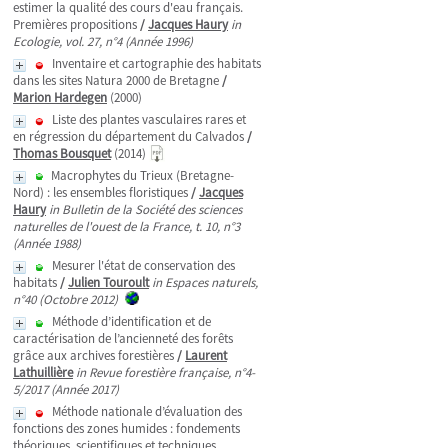
estimer la qualité des cours d'eau français.
Premières propositions
/
Jacques Haury
in
Ecologie, vol. 27, n°4 (Année 1996)
Inventaire et cartographie des habitats
dans les sites Natura 2000 de Bretagne
/
Marion Hardegen
(2000)
Liste des plantes vasculaires rares et
en régression du département du Calvados
/
Thomas Bousquet
(2014)
Macrophytes du Trieux (Bretagne-
Nord) : les ensembles floristiques
/
Jacques
Haury
in Bulletin de la Société des sciences
naturelles de l'ouest de la France, t. 10, n°3
(Année 1988)
Mesurer l'état de conservation des
habitats
/
Julien Touroult
in Espaces naturels,
n°40 (Octobre 2012)
Méthode d’identification et de
caractérisation de l’ancienneté des forêts
grâce aux archives forestières
/
Laurent
Lathuillière
in Revue forestière française, n°4-
5/2017 (Année 2017)
Méthode nationale d’évaluation des
fonctions des zones humides : fondements
théoriques, scientifiques et techniques