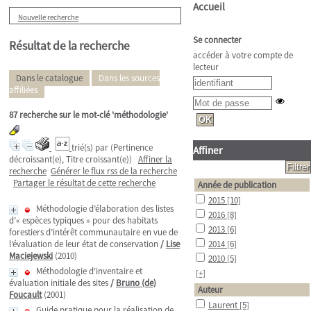
Accueil
Nouvelle recherche
Se connecter
Résultat de la recherche
accéder à votre compte de
lecteur
Dans le catalogue
Dans les sources
affiliées
87
recherche sur le mot-clé
'méthodologie'
trié(s) par
(Pertinence
Affiner
décroissant(e), Titre croissant(e))
Affiner la
recherche
Générer le flux rss de la recherche
Partager le résultat de cette recherche
Année de publication
2015
[10]
Méthodologie d’élaboration des listes
2016
[8]
d’« espèces typiques » pour des habitats
2013
[6]
forestiers d’intérêt communautaire en vue de
l’évaluation de leur état de conservation
/
Lise
2014
[6]
Maciejewski
(2010)
2010
[5]
Méthodologie d'inventaire et
[+]
évaluation initiale des sites
/
Bruno (de)
Auteur
Foucault
(2001)
Laurent
[5]
Guide pratique pour la réalisation de