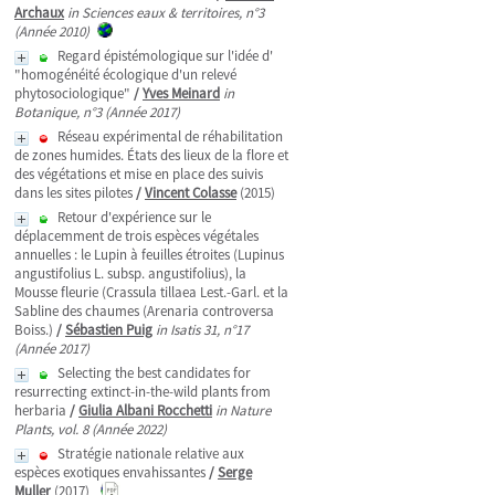
Archaux
in Sciences eaux & territoires, n°3
(Année 2010)
Regard épistémologique sur l'idée d'
"homogénéité écologique d'un relevé
phytosociologique"
/
Yves Meinard
in
Botanique, n°3 (Année 2017)
Réseau expérimental de réhabilitation
de zones humides. États des lieux de la flore et
des végétations et mise en place des suivis
dans les sites pilotes
/
Vincent Colasse
(2015)
Retour d'expérience sur le
déplacemment de trois espèces végétales
annuelles : le Lupin à feuilles étroites (Lupinus
angustifolius L. subsp. angustifolius), la
Mousse fleurie (Crassula tillaea Lest.-Garl. et la
Sabline des chaumes (Arenaria controversa
Boiss.)
/
Sébastien Puig
in Isatis 31, n°17
(Année 2017)
Selecting the best candidates for
resurrecting extinct-in-the-wild plants from
herbaria
/
Giulia Albani Rocchetti
in Nature
Plants, vol. 8 (Année 2022)
Stratégie nationale relative aux
espèces exotiques envahissantes
/
Serge
Muller
(2017)