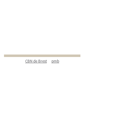
CBN de Brest
pmb