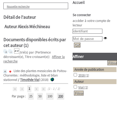
Accueil
Nouvelle recherche
Se connecter
Détail de l'auteur
accéder à votre compte de
lecteur
Auteur Alexis Méchineau
Documents disponibles écrits par
cet auteur (
1
)
trié(s) par
(Pertinence
Affiner
décroissant(e), Titre croissant(e))
Affiner la
recherche
Année de publication
Liste des plantes messicoles de Poitou-
Charentes : méthodologie, liste et bilan
2018
[1]
stationnel
/
Timothée Vial
(2018)
Auteur
Vial
[1]
1
(1 - 1 / 1)
Par page :
25
50
100
200