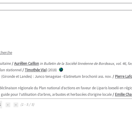
echerche
uitaine
/
Aurélien Caillon
in Bulletin de la Société linnéenne de Bordeaux, vol. 46, fa
ilan stationnel
/
Timothée Vial
(2018)
(Gironde et Landes) : Junco tenageiae –Elatinetum brochonii ass. nov.
/
Pierre Laf
 déclinaison régionale du Plan national d’actions en faveur de Liparis loeselii en ré
uide pour l’utilisation d’arbres, arbustes et herbacées d’origine locale
/
Emilie C
1
(1 - 5 / 5)