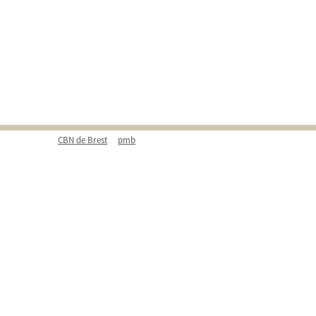
CBN de Brest
pmb