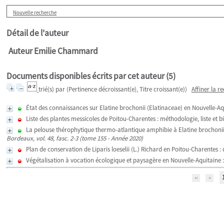
Nouvelle recherche
Détail de l'auteur
Auteur Emilie Chammard
Documents disponibles écrits par cet auteur (
5
)
trié(s) par
(Pertinence décroissant(e), Titre croissant(e))
Affiner la r
État des connaissances sur Elatine brochonii (Elatinaceae) en Nouvelle-Aq
Liste des plantes messicoles de Poitou-Charentes : méthodologie, liste et b
La pelouse thérophytique thermo-atlantique amphibie à Elatine brochonii 
Bordeaux, vol. 48, fasc. 2-3 (tome 155 - Année 2020)
Plan de conservation de Liparis loeselii (L.) Richard en Poitou-Charentes :
Végétalisation à vocation écologique et paysagère en Nouvelle-Aquitaine : g