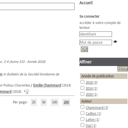
Accueil
Se connecter
accéder à votre compte de
lecteur
sc. 2-4 (tome 153 - Année 2018)
Affiner
on
in Bulletin de la Société linnéenne de
Année de publication
2018
[3]
gion Poitou-Charentes
/
Emilie Chammard
(2014)
2014
[1]
hammard
(2018)
2020
[1]
Auteur
Par page :
25
50
100
200
Chammard
[2]
Caillon
[1]
Lafon
[1]
Vial
[1]