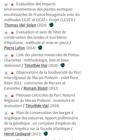
Evaluation des impacts
environnementaux des plantes exotiques
envahissantes de France hexagonale avec les
méthodes EICAT et EICAT+. Projet CLEVER
/
Thomas (de) Solan
(2024)
Evaluation et suivi de l’état de
conservation des landes et tourbières
d’Aquitaine : méthode et mise en place
/
Pierre Lafon
(2014)
Liste des plantes messicoles de Poitou-
Charentes : méthodologie, liste et bilan
stationnel
/
Timothée Vial
(2018)
Observatoire de la biodiversité du Parc
Interrégional du Marais Poitevin - volet flore.
Bilan 2012 : communes de Marans et
Esnandes
/
Romain Bissot
(2012)
Pelouses calcicoles du Parc Naturel
Régional du Marais Poitevin : inventaire et
évaluation
/
Timothée Vial
(2018)
Plan de conservation des berges à
Angélique des estuaires. Apport préliminaire
de la génétique : un complexe d’espèces du
genre Angelica sur la façade atlantique
/
Hervé Castagné
(2012)