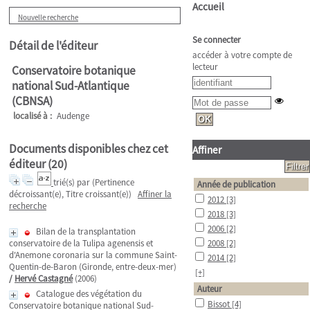
Accueil
Nouvelle recherche
Se connecter
Détail de l'éditeur
accéder à votre compte de
lecteur
Conservatoire botanique
national Sud-Atlantique
(CBNSA)
localisé à :
Audenge
Documents disponibles chez cet
Affiner
éditeur (
20
)
trié(s) par
(Pertinence
Année de publication
décroissant(e), Titre croissant(e))
Affiner la
2012
[3]
recherche
2018
[3]
2006
[2]
Bilan de la transplantation
conservatoire de la Tulipa agenensis et
2008
[2]
d'Anemone coronaria sur la commune Saint-
2014
[2]
Quentin-de-Baron (Gironde, entre-deux-mer)
[+]
/
Hervé Castagné
(2006)
Auteur
Catalogue des végétation du
Bissot
[4]
Conservatoire botanique national Sud-