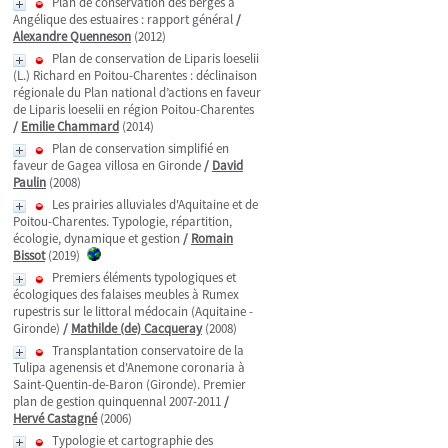
Plan de conservation des berges à
Angélique des estuaires : rapport général
/
Alexandre Quenneson
(2012)
Plan de conservation de Liparis loeselii
(L.) Richard en Poitou-Charentes : déclinaison
régionale du Plan national d’actions en faveur
de Liparis loeselii en région Poitou-Charentes
/
Emilie Chammard
(2014)
Plan de conservation simplifié en
faveur de Gagea villosa en Gironde
/
David
Paulin
(2008)
Les prairies alluviales d'Aquitaine et de
Poitou-Charentes. Typologie, répartition,
écologie, dynamique et gestion
/
Romain
Bissot
(2019)
Premiers éléments typologiques et
écologiques des falaises meubles à Rumex
rupestris sur le littoral médocain (Aquitaine -
Gironde)
/
Mathilde (de) Cacqueray
(2008)
Transplantation conservatoire de la
Tulipa agenensis et d'Anemone coronaria à
Saint-Quentin-de-Baron (Gironde). Premier
plan de gestion quinquennal 2007-2011
/
Hervé Castagné
(2006)
Typologie et cartographie des