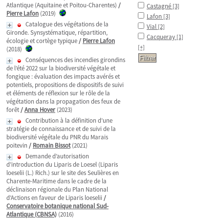
Atlantique (Aquitaine et Poitou-Charentes)
/
Castagné
[3]
Pierre Lafon
(2019)
Lafon
[3]
Catalogue des végétations de la
Vial
[2]
Gironde. Synsystématique, répartition,
Cacqueray
[1]
écologie et cortège typique
/
Pierre Lafon
[+]
(2018)
Conséquences des incendies girondins
de l’été 2022 sur la biodiversité végétale et
fongique : évaluation des impacts avérés et
potentiels, propositions de dispositifs de suivi
et éléments de réflexion sur le rôle de la
végétation dans la propagation des feux de
forêt
/
Anna Hover
(2023)
Contribution à la définition d’une
stratégie de connaissance et de suivi de la
biodiversité végétale du PNR du Marais
poitevin
/
Romain Bissot
(2021)
Demande d’autorisation
d’introduction du Liparis de Loesel (Liparis
loeselii (L.) Rich.) sur le site des Seulières en
Charente-Maritime dans le cadre de la
déclinaison régionale du Plan National
d’Actions en faveur de Liparis loeselii
/
Conservatoire botanique national Sud-
Atlantique (CBNSA)
(2016)