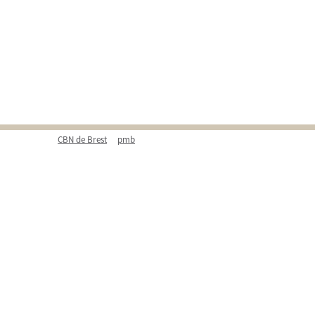
CBN de Brest
pmb