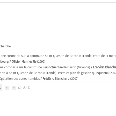
echerche
Anemone coronaria sur la commune Saint-Quentin-de-Baron (Gironde, entre-deux-mer)
embourg
/
Olivier Manneville
(1999)
emone coronaria sur la commune Saint-Quentin-de-Baron (Gironde)
/
Frédéric Blanch
aria à Saint-Quentin-de-Baron (Gironde). Premier plan de gestion quinquennal 200
végétation des zones humides
/
Frédéric Blanchard
(2007)
1
(1 - 5 / 5)