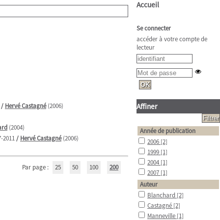
Accueil
Se connecter
accéder à votre compte de
lecteur
/
Hervé Castagné
(2006)
Affiner
ard
(2004)
Année de publication
7-2011
/
Hervé Castagné
(2006)
2006
[2]
1999
[1]
2004
[1]
Par page :
25
50
100
200
2007
[1]
Auteur
Blanchard
[2]
Castagné
[2]
Manneville
[1]