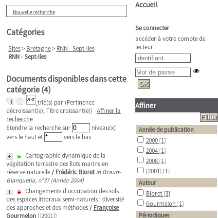
Accueil
Nouvelle recherche
Se connecter
Catégories
accéder à votre compte de
lecteur
Sites
>
Bretagne
>
RNN - Sept-Iles
RNN - Sept-Iles
Documents disponibles dans cette
catégorie (
4
)
trié(s) par
(Pertinence
Affiner
décroissant(e), Titre croissant(e))
Affiner la
recherche
Etendre la recherche sur
niveau(x)
Année de publication
vers le haut et
vers le bas
2000
[1]
2004
[1]
Cartographie dynamique de la
2008
[1]
végétation terrestre des îlots marins en
[2001]
[1]
réserve naturelle
/
Frédéric Bioret
in Braun-
Blanquetia, n°37 (Année 2004)
Auteur
Changements d'occupation des sols
Bioret
[3]
des espaces littoraux semi-naturels : diversité
Gourmelon
[1]
des approches et des méthodes
/
Françoise
Périodiques
Gourmelon
([2001])