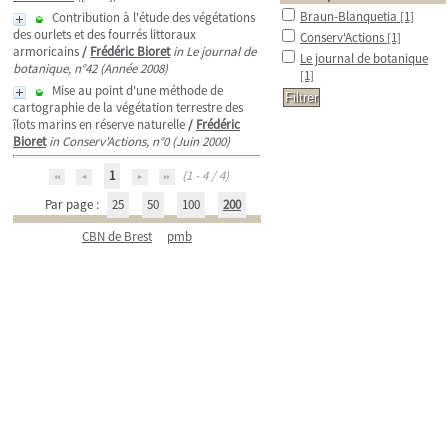
Braun-Blanquetia
[1]
Contribution à l'étude des végétations
des ourlets et des fourrés littoraux
Conserv'Actions
[1]
armoricains
/
Frédéric Bioret
in Le journal de
Le journal de botanique
botanique, n°42 (Année 2008)
[1]
Mise au point d'une méthode de
cartographie de la végétation terrestre des
îlots marins en réserve naturelle
/
Frédéric
Bioret
in Conserv'Actions, n°0 (Juin 2000)
1
(1 - 4 / 4)
Par page :
25
50
100
200
CBN de Brest
pmb