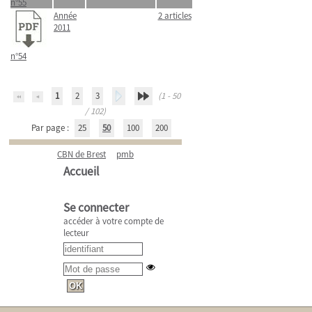
n°55
Année
2 articles
2011
n°54
1
2
3
(1 - 50
/ 102)
Par page :
25
50
100
200
CBN de Brest
pmb
Accueil
Se connecter
accéder à votre compte de
lecteur