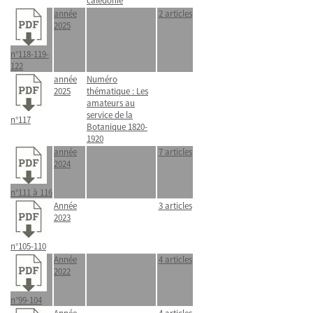
calédonie
année
2 articles
2025
n°118-119-
122
année
Numéro
2025
thématique : Les
amateurs au
service de la
n°117
Botanique 1820-
1920
année
7 articles
2024
n°111 à 116
Année
3 articles
2023
n°105-110
Année
4 articles
2022
n°99-104