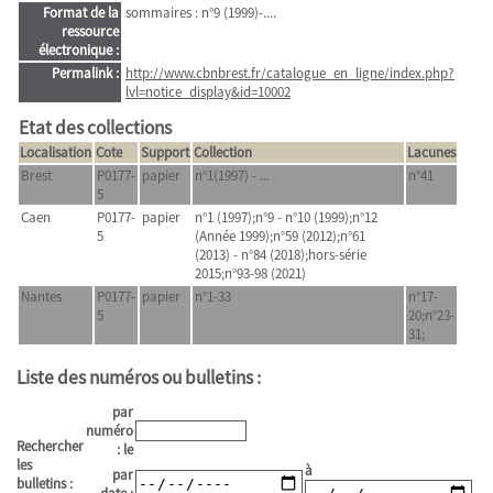
Format de la
sommaires : n°9 (1999)-....
ressource
électronique :
Permalink :
http://www.cbnbrest.fr/catalogue_en_ligne/index.php?
lvl=notice_display&id=10002
Etat des collections
Localisation
Cote
Support
Collection
Lacunes
Brest
P0177-
papier
n°1(1997) - ...
n°41
5
Caen
P0177-
papier
n°1 (1997);n°9 - n°10 (1999);n°12
5
(Année 1999);n°59 (2012);n°61
(2013) - n°84 (2018);hors-série
2015;n°93-98 (2021)
Nantes
P0177-
papier
n°1-33
n°17-
5
20;n°23-
31;
Liste des numéros ou bulletins :
par
numéro
Rechercher
: le
les
à
par
bulletins :