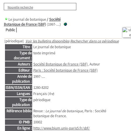
Nouvelle recherche
Le journal de botanique
/
Société
Botanique de France (SBF)
(1997-....)
Public
[périodique]
Voir les bulletins disponibles
Rechercher dans ce périodique
Titre :
Le journal de botanique
Type de
texte imprimé
document :
Auteurs :
Société Botanique de France (SBF)
, Auteur
Editeur :
Paris : Société botanique de France (SBF)
Année de
1997-....
publication :
ISBN/ISSN/EAN :
1280-8202
Langues :
Français (
fre
)
Type de
périodique
publication :
Référence biblio
Revue :
Le journal de botanique
, Paris : Société
:
botanique de France.
ID PMB :
10002
En ligne :
http://www.bium.univ-paris5.fr/sbf/