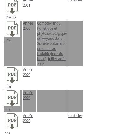
Année
4 articles
2021
n°93-98
Année
Compte-rendu
2020
floristique et
phytosociologique
du voyage de la
n°92
Société botanique
de rance au
Ladakh (Inde du
Nord), juillet-août
2016
Année
2020
n°91
Année
2020
n°90
Année
4 articles
2020
n°89