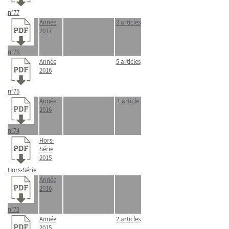
n°77
Année
3 articles
2017
n°76
Année
5 articles
2016
n°75
Année
1 article
2016
n°74
Hors-
Série
2015
Hors-Série
Année
2016
n°73
Année
2 articles
2015