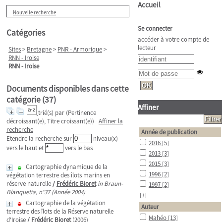
Accueil
Nouvelle recherche
Se connecter
Catégories
accéder à votre compte de
lecteur
Sites
>
Bretagne
>
PNR - Armorique
>
RNN - Iroise
RNN - Iroise
Documents disponibles dans cette
catégorie (
37
)
Affiner
trié(s) par
(Pertinence
décroissant(e), Titre croissant(e))
Affiner la
recherche
Année de publication
Etendre la recherche sur
niveau(x)
2016
[5]
vers le haut et
vers le bas
2013
[3]
2015
[3]
Cartographie dynamique de la
1996
[2]
végétation terrestre des îlots marins en
réserve naturelle
/
Frédéric Bioret
in Braun-
1997
[2]
Blanquetia, n°37 (Année 2004)
[+]
Cartographie de la végétation
Auteur
terrestre des îlots de la Réserve naturelle
Mahéo
[13]
d'Iroise
/
Frédéric Bioret
(2006)