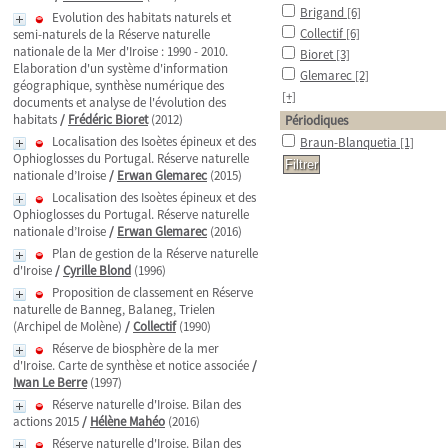
Brigand
[6]
Evolution des habitats naturels et
Collectif
[6]
semi-naturels de la Réserve naturelle
nationale de la Mer d'Iroise : 1990 - 2010.
Bioret
[3]
Elaboration d'un système d'information
Glemarec
[2]
géographique, synthèse numérique des
[+]
documents et analyse de l'évolution des
habitats
/
Frédéric Bioret
(2012)
Périodiques
Localisation des Isoètes épineux et des
Braun-Blanquetia
[1]
Ophioglosses du Portugal. Réserve naturelle
nationale d’Iroise
/
Erwan Glemarec
(2015)
Localisation des Isoètes épineux et des
Ophioglosses du Portugal. Réserve naturelle
nationale d’Iroise
/
Erwan Glemarec
(2016)
Plan de gestion de la Réserve naturelle
d'Iroise
/
Cyrille Blond
(1996)
Proposition de classement en Réserve
naturelle de Banneg, Balaneg, Trielen
(Archipel de Molène)
/
Collectif
(1990)
Réserve de biosphère de la mer
d'Iroise. Carte de synthèse et notice associée
/
Iwan Le Berre
(1997)
Réserve naturelle d'Iroise. Bilan des
actions 2015
/
Hélène Mahéo
(2016)
Réserve naturelle d'Iroise. Bilan des