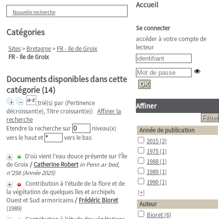
Accueil
Nouvelle recherche
Se connecter
Catégories
accéder à votre compte de
lecteur
Sites
>
Bretagne
>
FR - Ile de Groix
FR - Ile de Groix
Documents disponibles dans cette
catégorie (
14
)
trié(s) par
(Pertinence
Affiner
décroissant(e), Titre croissant(e))
Affiner la
recherche
Etendre la recherche sur
niveau(x)
Année de publication
vers le haut et
vers le bas
2015
[2]
1975
[1]
D'où vient l'eau douce présente sur l'Île
1988
[1]
de Groix
/
Catherine Robert
in Penn ar bed,
1989
[1]
n°258 (Année 2025)
1990
[1]
Contribution à l'étude de la flore et de
la végétation de quelques îles et archipels
[+]
Ouest et Sud armoricains
/
Frédéric Bioret
Auteur
(1989)
Bioret
[6]