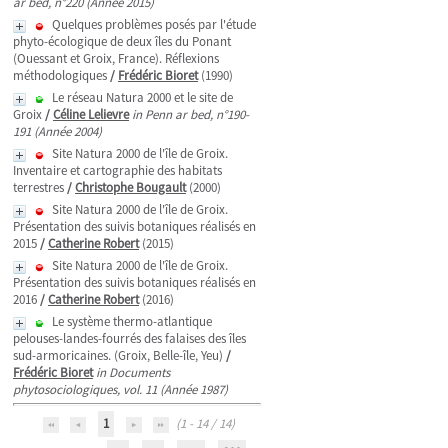
ar bed, n°220 (Année 2015)
Quelques problèmes posés par l'étude
phyto-écologique de deux îles du Ponant
(Ouessant et Groix, France). Réflexions
méthodologiques
/
Frédéric Bioret
(1990)
Le réseau Natura 2000 et le site de
Groix
/
Céline Lelievre
in Penn ar bed, n°190-
191 (Année 2004)
Site Natura 2000 de l'île de Groix.
Inventaire et cartographie des habitats
terrestres
/
Christophe Bougault
(2000)
Site Natura 2000 de l'île de Groix.
Présentation des suivis botaniques réalisés en
2015
/
Catherine Robert
(2015)
Site Natura 2000 de l'île de Groix.
Présentation des suivis botaniques réalisés en
2016
/
Catherine Robert
(2016)
Le système thermo-atlantique
pelouses-landes-fourrés des falaises des îles
sud-armoricaines. (Groix, Belle-île, Yeu)
/
Frédéric Bioret
in Documents
phytosociologiques, vol. 11 (Année 1987)
1
(1 - 14 / 14)