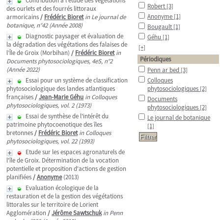
Contribution à l'étude des végétations
Robert
[3]
des ourlets et des fourrés littoraux
Anonyme
[1]
armoricains
/
Frédéric Bioret
in Le journal de
botanique, n°42 (Année 2008)
Bougault
[1]
Diagnostic paysager et évaluation de
Géhu
[1]
la dégradation des végétations des falaises de
[+]
l’Île de Groix (Morbihan)
/
Frédéric Bioret
in
Périodiques
Documents phytosociologiques, 4eS, n°2
(Année 2022)
Penn ar bed
[3]
Essai pour un système de classification
Colloques
phytosociologique des landes atlantiques
phytosociologiques
[2]
françaises
/
Jean-Marie Géhu
in Colloques
Documents
phytosociologiques, vol. 2 (1973)
phytosociologiques
[2]
Essai de synthèse de l'intérêt du
Le journal de botanique
patrimoine phytocoenotique des îles
[1]
bretonnes
/
Frédéric Bioret
in Colloques
phytosociologiques, vol. 22 (1993)
Etude sur les espaces agronaturels de
l'île de Groix. Détermination de la vocation
potentielle et proposition d'actions de gestion
planifiées
/
Anonyme
(2013)
Evaluation écologique de la
restauration et de la gestion des végétations
littorales sur le territoire de Lorient
Agglomération
/
Jérôme Sawtschuk
in Penn