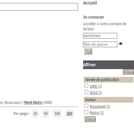
Accueil
Se connecter
accéder à votre compte de
lecteur
Affiner
Année de publication
1980
[1]
2014
[1]
Auteur
eae, Rosaceae)
/
René Maire
(1980)
Bousquet
[1]
Maire
[1]
Par page :
25
50
100
200