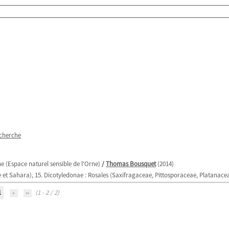
echerche
e (Espace naturel sensible de l'Orne)
/
Thomas Bousquet
(2014)
que et Sahara), 15. Dicotyledonae : Rosales (Saxifragaceae, Pittosporaceae, Platanac
1
(1 - 2 / 2)