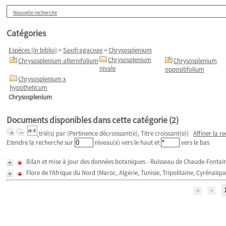
Nouvelle recherche
Catégories
Espèces (in biblio)
>
Saxifragaceae
>
Chrysosplenium
Chrysosplenium
Chrysosplenium alternifolium
Chrysosplenium
nivale
oppositifolium
Chrysosplenium x
hypotheticum
Chrysosplenium
Documents disponibles dans cette catégorie (
2
)
trié(s) par
(Pertinence décroissant(e), Titre croissant(e))
Affiner la r
Etendre la recherche sur
niveau(x) vers le haut et
vers le bas
Bilan et mise à jour des données botaniques - Ruisseau de Chaude-Fontain
Flore de l'Afrique du Nord (Maroc, Algérie, Tunisie, Tripolitaine, Cyrénaï