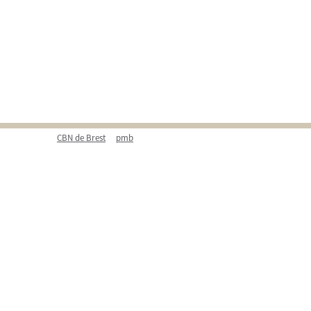
CBN de Brest
pmb