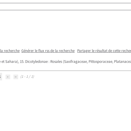
 la recherche
Générer le flux rss de la recherche
Partager le résultat de cette reche
que et Sahara), 15. Dicotyledonae : Rosales (Saxifragaceae, Pittosporaceae, Platanac
1
(1 - 1 / 1)