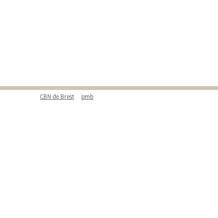
CBN de Brest
pmb