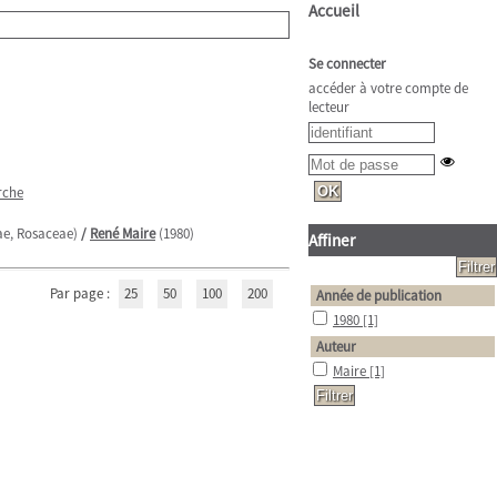
Accueil
Se connecter
accéder à votre compte de
lecteur
rche
eae, Rosaceae)
/
René Maire
(1980)
Affiner
Par page :
25
50
100
200
Année de publication
1980
[1]
Auteur
Maire
[1]