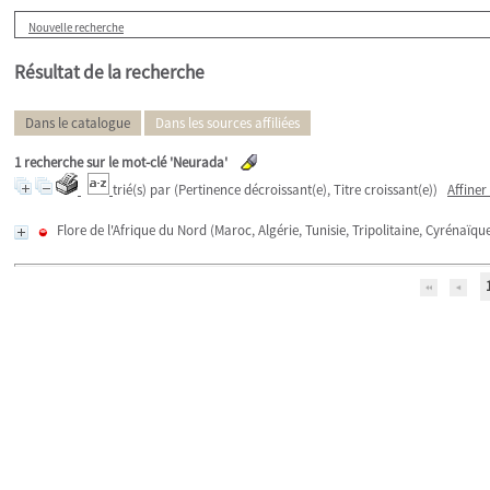
Nouvelle recherche
Résultat de la recherche
Dans le catalogue
Dans les sources affiliées
1
recherche sur le mot-clé
'Neurada'
trié(s) par
(Pertinence décroissant(e), Titre croissant(e))
Affiner
Flore de l'Afrique du Nord (Maroc, Algérie, Tunisie, Tripolitaine, Cyrénaï