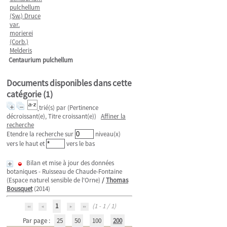
pulchellum
(Sw.) Druce
var.
morierei
(Corb.)
Melderis
Centaurium pulchellum
Documents disponibles dans cette
catégorie (
1
)
trié(s) par
(Pertinence
décroissant(e), Titre croissant(e))
Affiner la
recherche
Etendre la recherche sur
niveau(x)
vers le haut et
vers le bas
Bilan et mise à jour des données
botaniques - Ruisseau de Chaude-Fontaine
(Espace naturel sensible de l'Orne)
/
Thomas
Bousquet
(2014)
1
(1 - 1 / 1)
Par page :
25
50
100
200