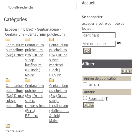
Accueil
Nouvelle recherche
Se connecter
Catégories
accéder à votre compte de
lecteur
Espèces (in biblio)
>
Gentianaceae
>
Centaurium
>
Centaurium pulchellum
Centaurium
Centaurium
Centaurium
pulchellum
pulchellum
pulchellum
(Sw.) Druce
(Sw.) Druce
(Sw.) Druce
subsp.
subsp.
Affiner
laxiflorum
morierei
(H.Lindb.)
(Corb.)
Maire
P.Fourn.
Année de publication
2014
[1]
Centaurium
Centaurium
Centaurium
pulchellum
pulchellum
pulchellum
Auteur
(Sw.) Druce
(Sw.) Druce
(Sw.) Druce
Bousquet
[1]
subsp.
subsp.
subsp.
pulchellum
ramosissimum
tenuiflorum
(Pers.)
(Hoffmanns.
P.Fourn.
& Link)
Maire
Centaurium