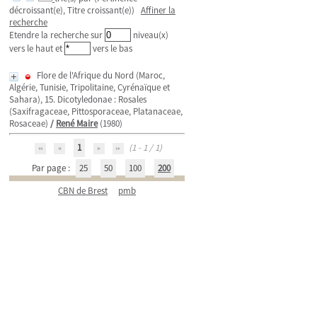
décroissant(e), Titre croissant(e))
Affiner la
recherche
Etendre la recherche sur
niveau(x)
vers le haut et
vers le bas
Flore de l'Afrique du Nord (Maroc,
Algérie, Tunisie, Tripolitaine, Cyrénaïque et
Sahara), 15. Dicotyledonae : Rosales
(Saxifragaceae, Pittosporaceae, Platanaceae,
Rosaceae)
/
René Maire
(1980)
1
(1 - 1 / 1)
Par page :
25
50
100
200
CBN de Brest
pmb