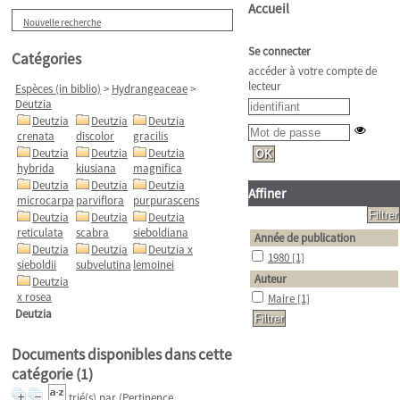
Accueil
Nouvelle recherche
Se connecter
Catégories
accéder à votre compte de
lecteur
Espèces (in biblio)
>
Hydrangeaceae
>
Deutzia
Deutzia
Deutzia
Deutzia
crenata
discolor
gracilis
Deutzia
Deutzia
Deutzia
hybrida
kiusiana
magnifica
Deutzia
Deutzia
Deutzia
Affiner
microcarpa
parviflora
purpurascens
Deutzia
Deutzia
Deutzia
reticulata
scabra
sieboldiana
Année de publication
Deutzia
Deutzia
Deutzia x
1980
[1]
sieboldii
subvelutina
lemoinei
Auteur
Deutzia
x rosea
Maire
[1]
Deutzia
Documents disponibles dans cette
catégorie (
1
)
trié(s) par
(Pertinence