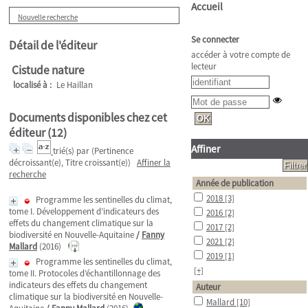
Accueil
Nouvelle recherche
Se connecter
Détail de l'éditeur
accéder à votre compte de
lecteur
Cistude nature
localisé à :
Le Haillan
Documents disponibles chez cet
éditeur (
12
)
Affiner
trié(s) par
(Pertinence
décroissant(e), Titre croissant(e))
Affiner la
recherche
Année de publication
2018
[3]
Programme les sentinelles du climat,
tome I. Développement d’indicateurs des
2016
[2]
effets du changement climatique sur la
2017
[2]
biodiversité en Nouvelle-Aquitaine
/
Fanny
2021
[2]
Mallard
(2016)
2019
[1]
Programme les sentinelles du climat,
[+]
tome II. Protocoles d’échantillonnage des
indicateurs des effets du changement
Auteur
climatique sur la biodiversité en Nouvelle-
Mallard
[10]