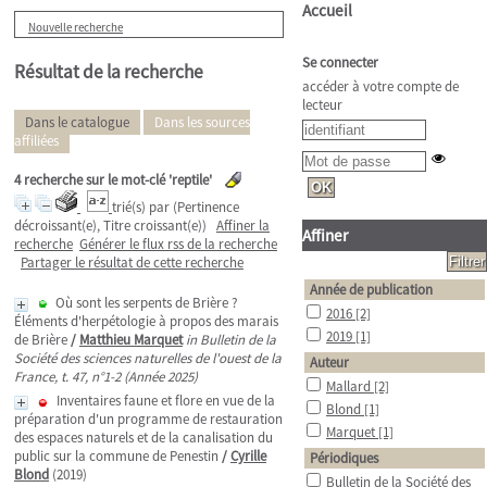
Accueil
Nouvelle recherche
Se connecter
Résultat de la recherche
accéder à votre compte de
lecteur
Dans le catalogue
Dans les sources
affiliées
4
recherche sur le mot-clé
'reptile'
trié(s) par
(Pertinence
décroissant(e), Titre croissant(e))
Affiner la
Affiner
recherche
Générer le flux rss de la recherche
Partager le résultat de cette recherche
Année de publication
Où sont les serpents de Brière ?
2016
[2]
Éléments d'herpétologie à propos des marais
2019
[1]
de Brière
/
Matthieu Marquet
in Bulletin de la
Société des sciences naturelles de l'ouest de la
Auteur
France, t. 47, n°1-2 (Année 2025)
Mallard
[2]
Inventaires faune et flore en vue de la
Blond
[1]
préparation d'un programme de restauration
Marquet
[1]
des espaces naturels et de la canalisation du
public sur la commune de Penestin
/
Cyrille
Périodiques
Blond
(2019)
Bulletin de la Société des