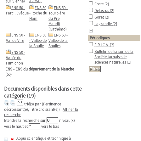
au-Val)
sur Sienne)
Coste
[2]
ENS 50 -
ENS 50
ENS 50 -
Delassus
[2]
Parc l'Evêque
- Roche du
Tourbière
Goret
[2]
Ham
du Pré
Maudit
Lagrandie
[2]
(Gathémo)
[+]
ENS 50 -
ENS 50
ENS 50 -
Périodiques
Val de Vire
- Vallée de
Vallée de la
E.R.I.C.A.
[2]
la Soulle
Soulles
Bulletin de liaison de la
ENS 50 -
Société tarnaise de
Vallée du
sciences naturelles
[1]
Fumichon
ENS - ENS du département de la Manche
(50)
Documents disponibles dans cette
catégorie (
19
)
trié(s) par
(Pertinence
décroissant(e), Titre croissant(e))
Affiner la
recherche
Etendre la recherche sur
niveau(x)
vers le haut et
vers le bas
Appui scientifique et technique à