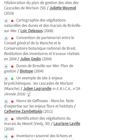
l’élaboration du plan de gestion des sites des
Cascades de Mortain (50)
/
Juliette Waymel
(2019)
Cartographie des végétations
naturelles des dunes et des marais de Bréville-
sur-Mer
/
Loic Delassus
(2008)
Convention de partenariat entre le
Conseil général de la Manche et le
Conservatoire botanique national de Brest.
Restitution des inventaires et travaux réalisés
en 2004
/
Julien Geslin
(2004)
Dunes de Breville-sur-Mer. Plan de
gestion
/
Biotope
(2004)
Un exemple de site à enjeux
bryolichéniques : les cascades de Mortain
(Manche)
/
Julien Lagrandie
in E.R.I.C.A., n°29
(Année 2016)
Havre de Geffosses - Manche. Note
d'expertise sur les enjeux flore et habitats
/
Catherine Zambettakis
(2011)
Identification des végétations du
marais du Mesnil (Vesly, 50)
/
Lauriane Laville
(2016)
Inventaire raisonné des lichens et