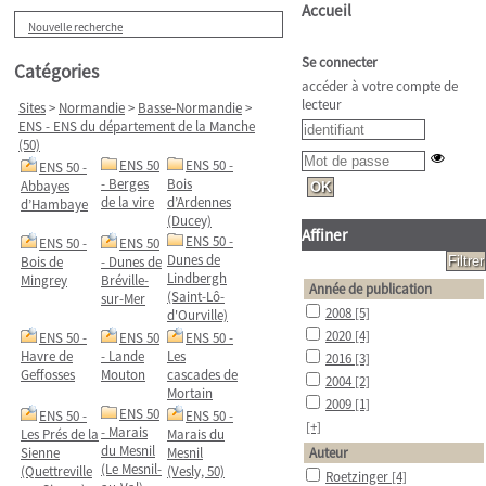
Accueil
Nouvelle recherche
Se connecter
Catégories
accéder à votre compte de
lecteur
Sites
>
Normandie
>
Basse-Normandie
>
ENS - ENS du département de la Manche
(50)
ENS 50
ENS 50 -
ENS 50 -
- Berges
Bois
Abbayes
de la vire
d’Ardennes
d’Hambaye
(Ducey)
Affiner
ENS 50 -
ENS 50 -
ENS 50
Dunes de
Bois de
- Dunes de
Lindbergh
Mingrey
Bréville-
Année de publication
(Saint-Lô-
sur-Mer
2008
[5]
d'Ourville)
2020
[4]
ENS 50 -
ENS 50
ENS 50 -
Havre de
- Lande
Les
2016
[3]
Geffosses
Mouton
cascades de
2004
[2]
Mortain
2009
[1]
ENS 50
ENS 50 -
ENS 50 -
[+]
- Marais
Les Prés de la
Marais du
du Mesnil
Sienne
Mesnil
Auteur
(Le Mesnil-
(Quettreville
(Vesly, 50)
Roetzinger
[4]