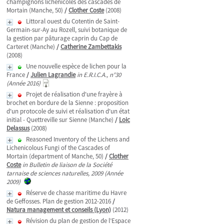
champignons lichénicoles des cascades de
Mortain (Manche, 50)
/
Clother Coste
(2008)
Littoral ouest du Cotentin de Saint-
Germain-sur-Ay au Rozell, suivi botanique de
la gestion par pâturage caprin du Cap de
Carteret (Manche)
/
Catherine Zambettakis
(2008)
Une nouvelle espèce de lichen pour la
France
/
Julien Lagrandie
in E.R.I.C.A., n°30
(Année 2016)
Projet de réalisation d'une frayère à
brochet en bordure de la Sienne : proposition
d'un protocole de suivi et réalisation d'un état
initial - Quettreville sur Sienne (Manche)
/
Loic
Delassus
(2008)
Reasoned Inventory of the Lichens and
Lichenicolous Fungi of the Cascades of
Mortain (department of Manche, 50)
/
Clother
Coste
in Bulletin de liaison de la Société
tarnaise de sciences naturelles, 2009 (Année
2009)
Réserve de chasse maritime du Havre
de Geffosses. Plan de gestion 2012-2016
/
Natura management et conseils (Lyon)
(2012)
Révision du plan de gestion de l’Espace