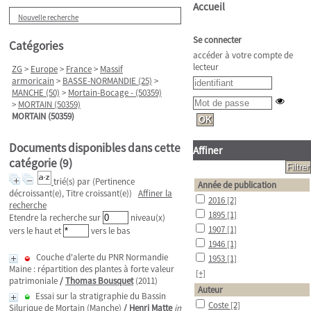
Accueil
Nouvelle recherche
Se connecter
Catégories
accéder à votre compte de
lecteur
ZG
>
Europe
>
France
>
Massif
armoricain
>
BASSE-NORMANDIE (25)
>
MANCHE (50)
>
Mortain-Bocage - (50359)
>
MORTAIN (50359)
MORTAIN (50359)
Documents disponibles dans cette
Affiner
catégorie (
9
)
trié(s) par
(Pertinence
Année de publication
décroissant(e), Titre croissant(e))
Affiner la
2016
[2]
recherche
1895
[1]
Etendre la recherche sur
niveau(x)
1907
[1]
vers le haut et
vers le bas
1946
[1]
Couche d'alerte du PNR Normandie
1953
[1]
Maine : répartition des plantes à forte valeur
[+]
patrimoniale
/
Thomas Bousquet
(2011)
Auteur
Essai sur la stratigraphie du Bassin
Coste
[2]
Silurique de Mortain (Manche)
/
Henri Matte
in