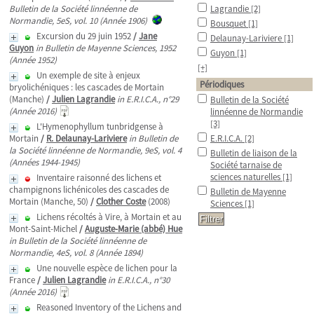
Bulletin de la Société linnéenne de
Lagrandie
[2]
Normandie, 5eS, vol. 10 (Année 1906)
Bousquet
[1]
Excursion du 29 juin 1952
/
Jane
Delaunay-Lariviere
[1]
Guyon
in Bulletin de Mayenne Sciences, 1952
Guyon
[1]
(Année 1952)
[+]
Un exemple de site à enjeux
Périodiques
bryolichéniques : les cascades de Mortain
(Manche)
/
Julien Lagrandie
in E.R.I.C.A., n°29
Bulletin de la Société
(Année 2016)
linnéenne de Normandie
[3]
L'Hymenophyllum tunbridgense à
Mortain
/
R. Delaunay-Lariviere
in Bulletin de
E.R.I.C.A.
[2]
la Société linnéenne de Normandie, 9eS, vol. 4
Bulletin de liaison de la
(Années 1944-1945)
Société tarnaise de
sciences naturelles
[1]
Inventaire raisonné des lichens et
champignons lichénicoles des cascades de
Bulletin de Mayenne
Mortain (Manche, 50)
/
Clother Coste
(2008)
Sciences
[1]
Lichens récoltés à Vire, à Mortain et au
Mont-Saint-Michel
/
Auguste-Marie (abbé) Hue
in Bulletin de la Société linnéenne de
Normandie, 4eS, vol. 8 (Année 1894)
Une nouvelle espèce de lichen pour la
France
/
Julien Lagrandie
in E.R.I.C.A., n°30
(Année 2016)
Reasoned Inventory of the Lichens and