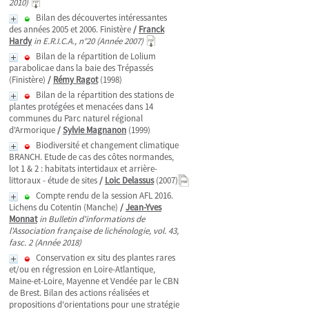
2010)
Bilan des découvertes intéressantes
des années 2005 et 2006. Finistère
/
Franck
Hardy
in E.R.I.C.A., n°20 (Année 2007)
Bilan de la répartition de Lolium
parabolicae dans la baie des Trépassés
(Finistère)
/
Rémy Ragot
(1998)
Bilan de la répartition des stations de
plantes protégées et menacées dans 14
communes du Parc naturel régional
d'Armorique
/
Sylvie Magnanon
(1999)
Biodiversité et changement climatique
BRANCH. Etude de cas des côtes normandes,
lot 1 & 2 : habitats intertidaux et arrière-
littoraux - étude de sites
/
Loic Delassus
(2007)
Compte rendu de la session AFL 2016.
Lichens du Cotentin (Manche)
/
Jean-Yves
Monnat
in Bulletin d'informations de
l'Association française de lichénologie, vol. 43,
fasc. 2 (Année 2018)
Conservation ex situ des plantes rares
et/ou en régression en Loire-Atlantique,
Maine-et-Loire, Mayenne et Vendée par le CBN
de Brest. Bilan des actions réalisées et
propositions d'orientations pour une stratégie