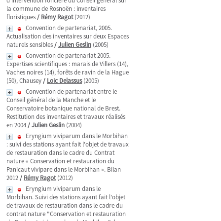
d’intervention foncière du Conseil général sur
la commune de Rosnoën : inventaires
floristiques
/
Rémy Ragot
(2012)
Convention de partenariat, 2005.
Actualisation des inventaires sur deux Espaces
naturels sensibles
/
Julien Geslin
(2005)
Convention de partenariat 2005.
Expertises scientifiques : marais de Villers (14),
Vaches noires (14), forêts de ravin de la Hague
(50), Chausey
/
Loic Delassus
(2005)
Convention de partenariat entre le
Conseil général de la Manche et le
Conservatoire botanique national de Brest.
Restitution des inventaires et travaux réalisés
en 2004
/
Julien Geslin
(2004)
Eryngium viviparum dans le Morbihan
: suivi des stations ayant fait l'objet de travaux
de restauration dans le cadre du Contrat
nature « Conservation et restauration du
Panicaut vivipare dans le Morbihan ». Bilan
2012
/
Rémy Ragot
(2012)
Eryngium viviparum dans le
Morbihan. Suivi des stations ayant fait l'objet
de travaux de restauration dans le cadre du
contrat nature "Conservation et restauration