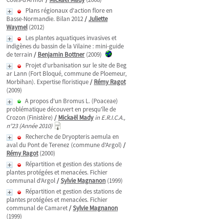
Plans régionaux d'action flore en
Basse-Normandie. Bilan 2012
/
Juliette
Waymel
(2012)
Les plantes aquatiques invasives et
indigènes du bassin de la Vilaine : mini-guide
de terrain
/
Benjamin Bottner
(2009)
Projet d’urbanisation sur le site de Beg
ar Lann (Fort Bloqué, commune de Ploemeur,
Morbihan). Expertise floristique
/
Rémy Ragot
(2009)
A propos d'un Bromus L. (Poaceae)
problématique découvert en presqu'île de
Crozon (Finistère)
/
Mickaël Mady
in E.R.I.C.A.,
n°23 (Année 2010)
Recherche de Dryopteris aemula en
aval du Pont de Terenez (commune d'Argol)
/
Rémy Ragot
(2000)
Répartition et gestion des stations de
plantes protégées et menacées. Fichier
communal d'Argol
/
Sylvie Magnanon
(1999)
Répartition et gestion des stations de
plantes protégées et menacées. Fichier
communal de Camaret
/
Sylvie Magnanon
(1999)