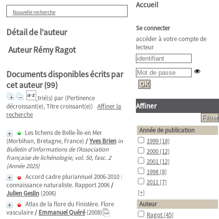
Accueil
Nouvelle recherche
Se connecter
Détail de l'auteur
accéder à votre compte de
lecteur
Auteur Rémy Ragot
Documents disponibles écrits par
cet auteur (
99
)
trié(s) par
(Pertinence
Affiner
décroissant(e), Titre croissant(e))
Affiner la
recherche
Année de publication
Les lichens de Belle-Île-en Mer
(Morbihan, Bretagne, France)
/
Yves Brien
in
1999
[18]
Bulletin d'informations de l'Association
2000
[12]
française de lichénologie, vol. 50, fasc. 2
2001
[12]
(Année 2025)
1998
[8]
Accord cadre pluriannuel 2006-2010 :
2011
[7]
connaissance naturaliste. Rapport 2006
/
[+]
Julien Geslin
(2006)
Atlas de la flore du Finistère. Flore
Auteur
vasculaire
/
Emmanuel Quéré
(2008)
Ragot
[45]