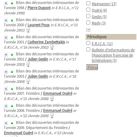
Bilan des découvertes intéressantes de
Magnanon
[17]
l'année 1998
/
Pierre Dupont
in E.R.I.C.A., n°11
Quéré
[6]
(Année 1999)
Geslin
[5]
Bilan des découvertes intéressantes de
Mady
[3]
l'année 2000
/
Laurent Poux
in E.R.I.C.A., n°15
[+]
(Année 2001)
Bilan des découvertes intéressantes de
Périodiques
l'année 2001
/
Catherine Zambettakis
in
E.R.I.C.A.
[11]
E.R.I.C.A., n°16 (Année 2002)
Bulletin d'informations de
Bilan des découvertes intéressantes de
l'Association française de
l'année 2002
/
Julien Geslin
in E.R.I.C.A., n°17
lichénologie
[5]
(Année 2003)
Bilan des découvertes intéressantes de
l'année 2003
/
Julien Geslin
in E.R.I.C.A., n°18
(Année 2004)
Bilan des découvertes intéressantes de
l'année 2007. Finistère
/
Emmanuel Quéré
in
E.R.I.C.A., n°21 (Année 2008)
Bilan des découvertes intéressantes de
l'année 2008. Finistère
/
Emmanuel Quéré
in
E.R.I.C.A., n°22 (Année 2009)
Bilan des découvertes intéressantes de
l'année 2009. Département du Finistère
/
Emmanuel Quéré
in E.R.I.C.A., n°23 (Année