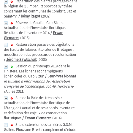
Répartition des plantes protégées dans
la région de Quimper. Rapport de synthèse
concernant les communes de Combrit, Laz et
Saint-Yvi
/
Rémy Ragot
(2002)
Réserve de Goulien Cap-Sizun.
Actualisation de l’inventaire floristique.
Résultats de l’inventaire 2014
/
Erwan
Glemarec
(2015)
Restauration passive des végétations
des hauts de falaises littorales de Bretagne :
modélisation des processus de recolonisation
/
Jérôme Sawtschuk
(2008)
Session du printemps 2019 dans le
Finistère. Les lichens et champignons
lichénicoles du Cap Sizun
/
Jean-Yves Monnat
in Bulletin d'informations de l'Association
française de lichénologie, vol. 46, Hors-série
(Année 2021)
Site de la Baie des trépassés :
actualisation de l’inventaire floristique de
l’étang de Laoual et de ses abords Inventaire
et définition des enjeux de conservation
floristiques
/
Erwan Glemarec
(2014)
Site d'extension des carrières G.S.M.
Guilers-Plouzané-Brest : complément d'étude