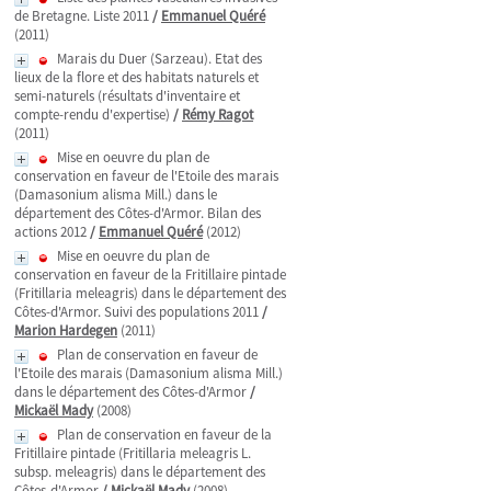
de Bretagne. Liste 2011
/
Emmanuel Quéré
(2011)
Marais du Duer (Sarzeau). Etat des
lieux de la flore et des habitats naturels et
semi-naturels (résultats d'inventaire et
compte-rendu d'expertise)
/
Rémy Ragot
(2011)
Mise en oeuvre du plan de
conservation en faveur de l'Etoile des marais
(Damasonium alisma Mill.) dans le
département des Côtes-d'Armor. Bilan des
actions 2012
/
Emmanuel Quéré
(2012)
Mise en oeuvre du plan de
conservation en faveur de la Fritillaire pintade
(Fritillaria meleagris) dans le département des
Côtes-d'Armor. Suivi des populations 2011
/
Marion Hardegen
(2011)
Plan de conservation en faveur de
l'Etoile des marais (Damasonium alisma Mill.)
dans le département des Côtes-d'Armor
/
Mickaël Mady
(2008)
Plan de conservation en faveur de la
Fritillaire pintade (Fritillaria meleagris L.
subsp. meleagris) dans le département des
Côtes-d'Armor
/
Mickaël Mady
(2008)