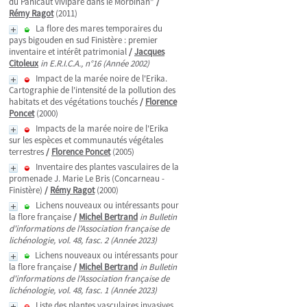
du Panicaut vivipare dans le Morbihan"
/
Rémy Ragot
(2011)
La flore des mares temporaires du
pays bigouden en sud Finistère : premier
inventaire et intérêt patrimonial
/
Jacques
Citoleux
in E.R.I.C.A., n°16 (Année 2002)
Impact de la marée noire de l'Erika.
Cartographie de l'intensité de la pollution des
habitats et des végétations touchés
/
Florence
Poncet
(2000)
Impacts de la marée noire de l'Erika
sur les espèces et communautés végétales
terrestres
/
Florence Poncet
(2005)
Inventaire des plantes vasculaires de la
promenade J. Marie Le Bris (Concarneau -
Finistère)
/
Rémy Ragot
(2000)
Lichens nouveaux ou intéressants pour
la flore française
/
Michel Bertrand
in Bulletin
d'informations de l'Association française de
lichénologie, vol. 48, fasc. 2 (Année 2023)
Lichens nouveaux ou intéressants pour
la flore française
/
Michel Bertrand
in Bulletin
d'informations de l'Association française de
lichénologie, vol. 48, fasc. 1 (Année 2023)
Liste des plantes vasculaires invasives