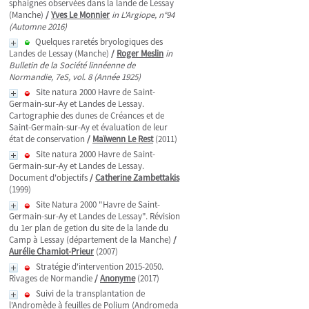
sphaignes observées dans la lande de Lessay
(Manche)
/
Yves Le Monnier
in L'Argiope, n°94
(Automne 2016)
Quelques raretés bryologiques des
Landes de Lessay (Manche)
/
Roger Meslin
in
Bulletin de la Société linnéenne de
Normandie, 7eS, vol. 8 (Année 1925)
Site natura 2000 Havre de Saint-
Germain-sur-Ay et Landes de Lessay.
Cartographie des dunes de Créances et de
Saint-Germain-sur-Ay et évaluation de leur
état de conservation
/
Maïwenn Le Rest
(2011)
Site natura 2000 Havre de Saint-
Germain-sur-Ay et Landes de Lessay.
Document d'objectifs
/
Catherine Zambettakis
(1999)
Site Natura 2000 "Havre de Saint-
Germain-sur-Ay et Landes de Lessay". Révision
du 1er plan de getion du site de la lande du
Camp à Lessay (département de la Manche)
/
Aurélie Chamiot-Prieur
(2007)
Stratégie d'intervention 2015-2050.
Rivages de Normandie
/
Anonyme
(2017)
Suivi de la transplantation de
l'Andromède à feuilles de Polium (Andromeda