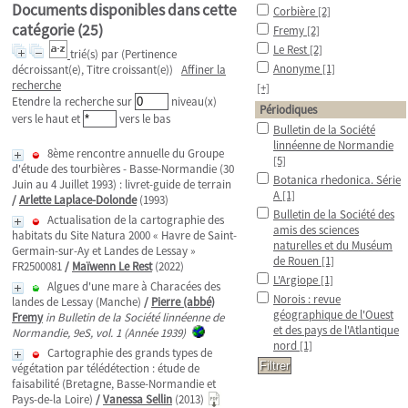
Documents disponibles dans cette
Corbière
[2]
catégorie (
25
)
Fremy
[2]
Le Rest
[2]
trié(s) par
(Pertinence
Anonyme
[1]
décroissant(e), Titre croissant(e))
Affiner la
recherche
[+]
Etendre la recherche sur
niveau(x)
Périodiques
vers le haut et
vers le bas
Bulletin de la Société
linnéenne de Normandie
8ème rencontre annuelle du Groupe
[5]
d'étude des tourbières - Basse-Normandie (30
Botanica rhedonica. Série
Juin au 4 Juillet 1993) : livret-guide de terrain
A
[1]
/
Arlette Laplace-Dolonde
(1993)
Bulletin de la Société des
Actualisation de la cartographie des
amis des sciences
habitats du Site Natura 2000 « Havre de Saint-
naturelles et du Muséum
Germain-sur-Ay et Landes de Lessay »
de Rouen
[1]
FR2500081
/
Maïwenn Le Rest
(2022)
L'Argiope
[1]
Algues d'une mare à Characées des
Norois : revue
landes de Lessay (Manche)
/
Pierre (abbé)
géographique de l'Ouest
Fremy
in Bulletin de la Société linnéenne de
et des pays de l'Atlantique
Normandie, 9eS, vol. 1 (Année 1939)
nord
[1]
Cartographie des grands types de
végétation par télédétection : étude de
faisabilité (Bretagne, Basse-Normandie et
Pays-de-la Loire)
/
Vanessa Sellin
(2013)