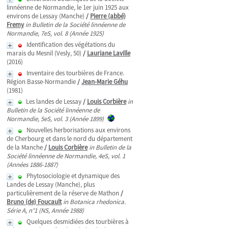
linnéenne de Normandie, le 1er juin 1925 aux
environs de Lessay (Manche)
/
Pierre (abbé)
Fremy
in Bulletin de la Société linnéenne de
Normandie, 7eS, vol. 8 (Année 1925)
Identification des végétations du
marais du Mesnil (Vesly, 50)
/
Lauriane Laville
(2016)
Inventaire des tourbières de France.
Région Basse-Normandie
/
Jean-Marie Géhu
(1981)
Les landes de Lessay
/
Louis Corbière
in
Bulletin de la Société linnéenne de
Normandie, 5eS, vol. 3 (Année 1899)
Nouvelles herborisations aux environs
de Cherbourg et dans le nord du département
de la Manche
/
Louis Corbière
in Bulletin de la
Société linnéenne de Normandie, 4eS, vol. 1
(Années 1886-1887)
Phytosociologie et dynamique des
Landes de Lessay (Manche), plus
particulièrement de la réserve de Mathon
/
Bruno (de) Foucault
in Botanica rhedonica.
Série A, n°1 (NS, Année 1988)
Quelques desmidiées des tourbières à