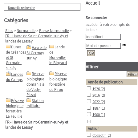
Accueil
Nouvelle recherche
Se connecter
Catégories
accéder à votre compte de
lecteur
Sites
>
Normandie
>
Basse-Normandie
>
FR - Havre de Saint-Germain-sur-Ay et
landes de Lessay
Dunes
Lande
Havre de
de Créances
de
St Germay
et St
Muneville-
sur Ay
Germain-
le-Bingard
Affiner
sur-Ay
Réserve
Réserve
Landes
biologique
biologique
du Camps
Année de publication
domaniale
forestière
1926
[2]
de Vesly-
de Pirou
Pissot
2016
[2]
Réserve
Station
2022
[2]
biologique
militaire
1887
[1]
forestière
1900
[1]
La Feuillie
[+]
FR - Havre de Saint-Germain-sur-Ay et
landes de Lessay
Auteur
Collectif
[2]